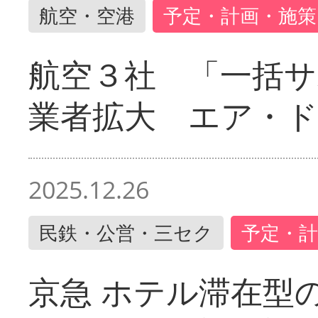
航空・空港
予定・計画・施策
航空３社 「一括サ
業者拡大 エア・
2025.12.26
民鉄・公営・三セク
予定・計
京急 ホテル滞在型