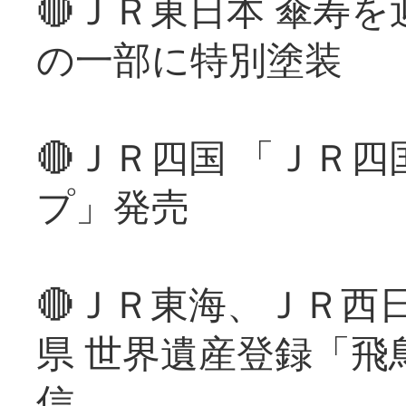
🔴ＪＲ東日本 傘寿
の一部に特別塗装
🔴ＪＲ四国 「ＪＲ
プ」発売
🔴ＪＲ東海、ＪＲ西
県 世界遺産登録「飛
信