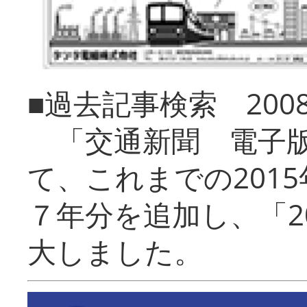
■過去記事検索 20
「交通新聞 電子版
て、これまでの201
７年分を追加し、「2
大しました