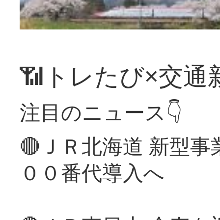
📶トレたび×交通
注目のニュース👇
🔴ＪＲ北海道 新型
００番代導入へ