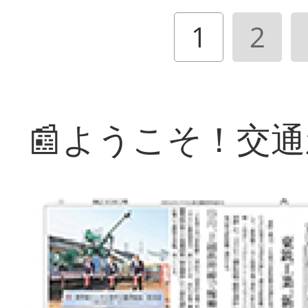
1
2
📰ようこそ！交