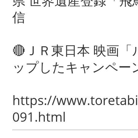
県 世界遺産登録「飛
信
🔴ＪＲ東日本 映画
ップしたキャンペー
https://www.toretabi
091.html