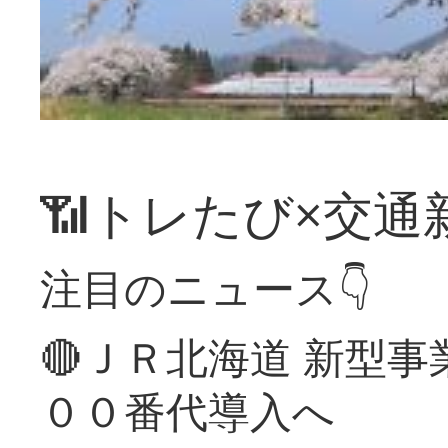
📶トレたび×交通
注目のニュース👇
🔴ＪＲ北海道 新型
００番代導入へ