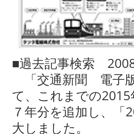
■過去記事検索 20
「交通新聞 電子版
て、これまでの201
７年分を追加し、「2
大しました