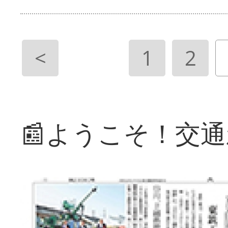
<
1
2
📰ようこそ！交