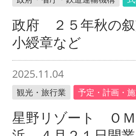
政府 ２５年秋の叙
小綬章など
2025.11.04
観光・旅行業
予定・計画・施
星野リゾート ＯＭ
浜 ４月２１日開業