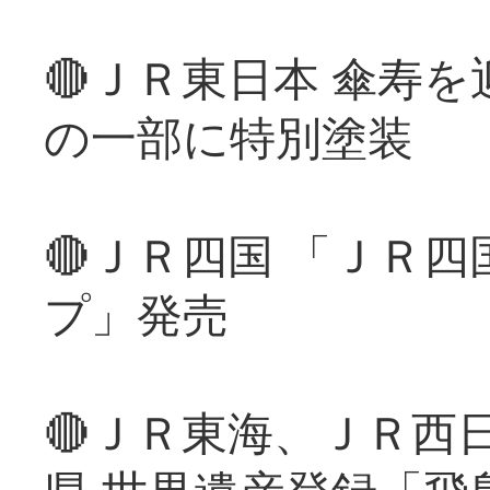
🔴ＪＲ東日本 傘寿
の一部に特別塗装
🔴ＪＲ四国 「ＪＲ
プ」発売
🔴ＪＲ東海、ＪＲ西