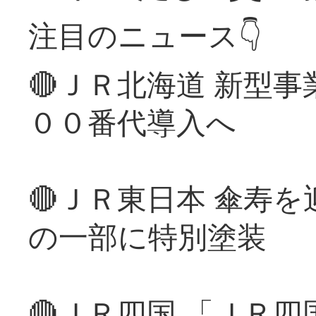
注目のニュース👇
🔴ＪＲ北海道 新型
００番代導入へ
🔴ＪＲ東日本 傘寿
の一部に特別塗装
🔴ＪＲ四国 「ＪＲ