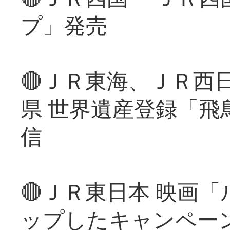
プ」発売
🔴ＪＲ東海、ＪＲ西
県 世界遺産登録「飛
信
🔴ＪＲ東日本 映画
ップしたキャンペー