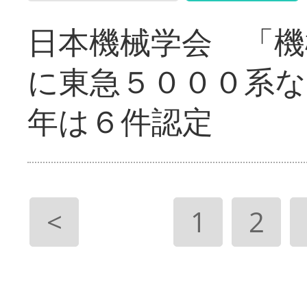
日本機械学会 「機
に東急５０００系な
年は６件認定
<
1
2