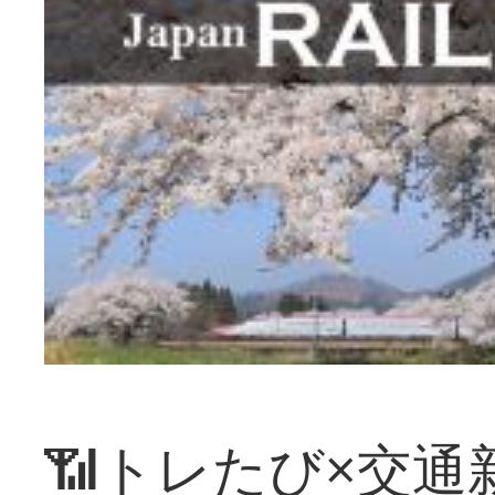
📶トレたび×交通