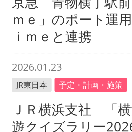
京急 青物横丁駅前
ｍｅ」のポート運用
ｉｍｅと連携
2026.01.23
JR東日本
予定・計画・施策
ＪＲ横浜支社 「横
遊クイズラリー202