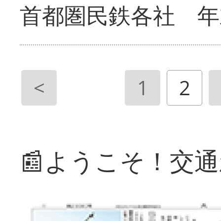
首都圏民鉄各社 年
<
1
2
📰ようこそ！交