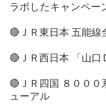
ラボしたキャンペー
🔴ＪＲ東日本 五能
🔴ＪＲ西日本 「山
🔴ＪＲ四国 ８００
ューアル