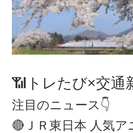
📶トレたび×交通
注目のニュース👇
🔴ＪＲ東日本 人気