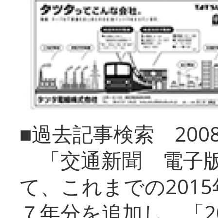
■過去記事検索 20
「交通新聞 電子版
て、これまでの201
７年分を追加し、「2