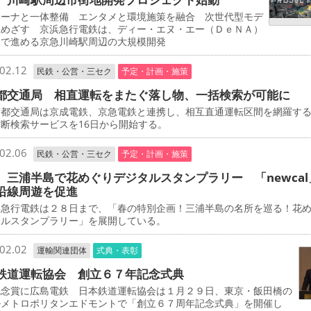
ーナと一体整備 エンタメと環境施策を融合 次世代型モデ
立めざす 京浜急行電鉄は、ディー・エヌ・エー（ＤｅＮＡ）
同で進める京急川崎駅周辺の大規模開発
02.12
民鉄・公営・三セク
予定・計画・施策
都交通局 相直運転をまたぐ落し物、一括検索が可能に
都交通局は京成電鉄、京急電鉄と連携し、相互直通運転区間を網羅す
断検索サービスを16日から開始する。
02.06
民鉄・公営・三セク
予定・計画・施策
 三浦半島で花めぐりデジタルスタンプラリー 「newcal
沿線周遊を促進
急行電鉄は２８日まで、「春の特別企画！三浦半島の名所を巡る！花
タルスタンプラリー」を展開している。
02.02
運輸関連団体
式典・表彰
鉄道運転協会 創立６７年記念式典
念賞に広島電鉄 日本鉄道運転協会は１月２９日、東京・飯田橋の
ルメトロポリタンエドモントで「創立６７周年記念式典」を開催し