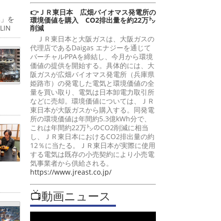
👉ＪＲ東日本 広畑バイオマス発電所の
体」を
環境価値を購入 CO2排出量を約22万㌧
削減
IN
ＪＲ東日本と大阪ガスは、大阪ガスの
代理店であるDaigas エナジーを通じて
バーチャルPPAを締結し、今月から環境
価値の提供を開始する。具体的には、大
阪ガスが広畑バイオマス発電所（兵庫県
姫路市）の発電した電気と環境価値の全
量を買い取り、電気は日本卸電力取引所
などに売却。環境価値については、ＪＲ
東日本が大阪ガスから購入する。同発電
所の環境価値は年間約5.3億kWh分で、
これは年間約22万㌧のCO2削減に相当
し、ＪＲ東日本におけるCO2排出量の約
12％に当たる。ＪＲ東日本が実際に使用
する電気は既存の小売契約により小売電
気事業者から供給される。
https://www.jreast.co.jp/
📺動画ニュース