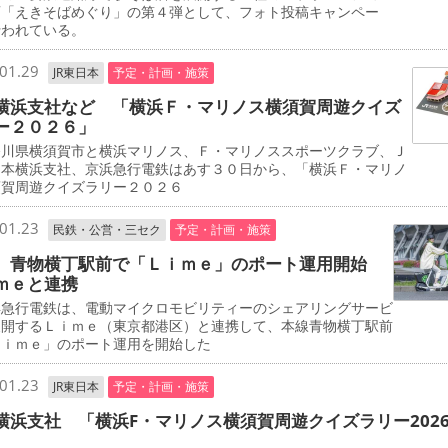
画「えきそばめぐり」の第４弾として、フォト投稿キャンペー
行われている。
01.29
JR東日本
予定・計画・施策
横浜支社など 「横浜Ｆ・マリノス横須賀周遊クイズ
ー２０２６」
川県横須賀市と横浜マリノス、Ｆ・マリノススポーツクラブ、Ｊ
日本横浜支社、京浜急行電鉄はあす３０日から、「横浜Ｆ・マリノ
須賀周遊クイズラリー２０２６
01.23
民鉄・公営・三セク
予定・計画・施策
 青物横丁駅前で「Ｌｉｍｅ」のポート運用開始
ｍｅと連携
急行電鉄は、電動マイクロモビリティーのシェアリングサービ
展開するＬｉｍｅ（東京都港区）と連携して、本線青物横丁駅前
Ｌｉｍｅ」のポート運用を開始した
01.23
JR東日本
予定・計画・施策
横浜支社 「横浜F・マリノス横須賀周遊クイズラリー202