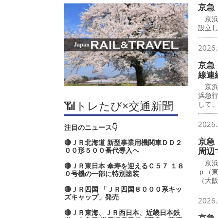
京急
京浜
設立し
2026.
京急
線連
京浜
浜急
📶トレたび×交通新聞
して
2026.
注目のニュース👇
京急
🔴ＪＲ北海道 新型事業用機関車ＤＤ２
００形５００番代導入へ
周辺
京浜
🔴ＪＲ東日本 傘寿を迎えるＣ５７ １８
ｐ（
０号機の一部に特別塗装
（大
🔴ＪＲ四国 「ＪＲ四国８０００系キッ
ズキャップ」発売
2026.
🔴ＪＲ東海、ＪＲ西日本、近畿日本鉄
京急