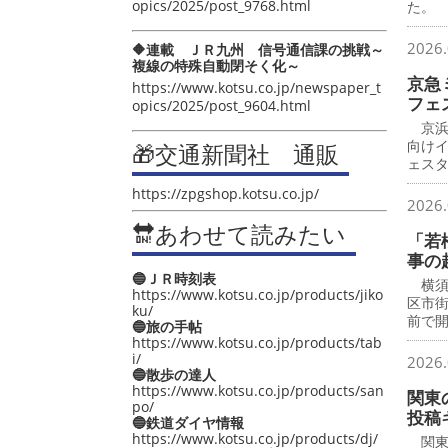
opics/2025/post_9768.html
た。
2026.
🔶連載 ＪＲ九州 信号通信課の挑戦～
複線の特殊自動閉そく化～
京急
https://www.kotsu.co.jp/newspaper_t
フェ
opics/2025/post_9604.html
京浜
向け
🎁交通新聞社 通販
ェス
https://zpgshop.kotsu.co.jp/
2026.
🔛あわせて読みたい
「若
事の
🔵ＪＲ時刻表
横須
https://www.kotsu.co.jp/products/jiko
区市
ku/
前で
🔵旅の手帖
https://www.kotsu.co.jp/products/tab
i/
2026.
🔵散歩の達人
https://www.kotsu.co.jp/products/san
関東
po/
投稿
🔵鉄道ダイヤ情報
https://www.kotsu.co.jp/products/dj/
関東