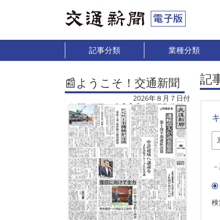
記事分類
業種分類
記
📰ようこそ！交通新聞
2026年８月７日付
－
検