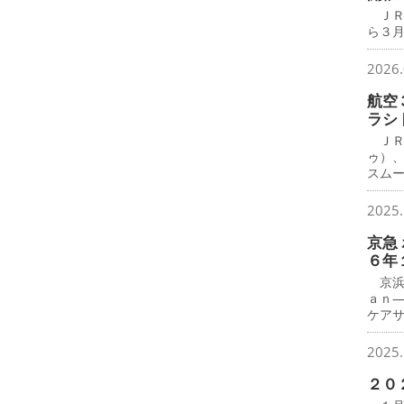
ＪＲ
ら３月
2026.
航空
ラシ
ＪＲ
ゥ）
スム
2025.
京急
６年
京浜
ａｎ
ケア
2025.
２０