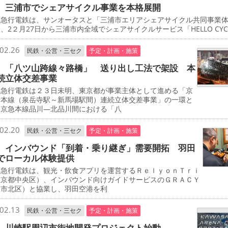
 三浦市でシェアサイクル事業を本格展開
急行電鉄は、サンオータスと「三浦市エリアシェアサイクル共同事業
、2２月27日から三浦市内全域でシェアサイクルサービス「HELLO CYCL
02.26
民鉄・公営・三セク
予定・計画・施策
 「八ツ山跨線々路橋」 送り出し工法で架設 本
続立体交差事業
急行電鉄は２３日未明、東京都が事業主体として進める「京
行本線（泉岳寺駅～新馬場駅間）連続立体交差事業」の一環と
、京急本線品川―北品川間における「八
02.20
民鉄・公営・三セク
予定・計画・施策
 インバウンド「到着・乗り継ぎ」需要開拓 羽田
でローカル体験提供
急行電鉄は、観光・飲食アプリを運営するＲｅｌｙｏｎＴｒｉ
東京都中央区）、インバウンド向けガイドサービスのＧＲＡＣＹ
阪市北区）と協業し、羽田空港を利
02.13
民鉄・公営・三セク
予定・計画・施策
 川崎駅周辺市街地開発プロジェクト始動