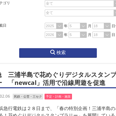
テゴリ
載日
年
月
日
年
月
日
検索
急 三浦半島で花めぐりデジタルスタン
ー 「newcal」活用で沿線周遊を促進
02.06
民鉄・公営・三セク
予定・計画・施策
急行電鉄は２８日まで、「春の特別企画！三浦半島の
る！花めぐりデジタルスタンプラリー」を展開している