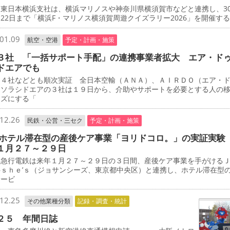
東日本横浜支社は、横浜マリノスや神奈川県横須賀市などと連携し、3
22日まで「横浜F・マリノス横須賀周遊クイズラリー2026」を開催す
01.09
航空・空港
予定・計画・施策
３社 「一括サポート手配」の連携事業者拡大 エア・ド
ドエアでも
４社などとも順次実証 全日本空輸（ＡＮＡ）、ＡＩＲＤＯ（エア・
、ソラシドエアの３社は１９日から、介助やサポートを必要とする人の
ーズにする「
12.26
民鉄・公営・三セク
予定・計画・施策
 ホテル滞在型の産後ケア事業「ヨリドコロ。」の実証実験
１月２７～２９日
急行電鉄は来年１月２７～２９日の３日間、産後ケア事業を手がける
―ｓｈｅ’ｓ（ジョサンシーズ、東京都中央区）と連携し、ホテル滞在型
サービ
12.25
その他業種分類
記録・調査・統計
２５ 年間日誌