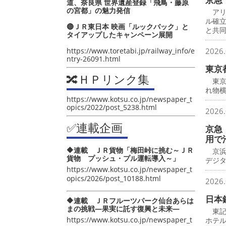
道、奈良県 世界遺産登録「飛鳥・藤原
の宮都」の魅力発信
アリ
ル確
🔴ＪＲ東日本 映画「ルックバック」と
と共
タイアップしたキャンペーン展開
https://www.toretabi.jp/railway_info/e
2026.
ntry-26091.html
東京
🔀ＨＰリンク集
東京
れ物横
https://www.kotsu.co.jp/newspaper_t
opics/2022/post_5238.html
2026.
✅連載企画
京急
用で
🔶連載 ＪＲ貨物「梅田峠に挑む～ＪＲ
京浜
貨物 プッシュ・プル運転導入～」
デジ
https://www.kotsu.co.jp/newspaper_t
opics/2026/post_10188.html
2026.
日本
🔶連載 ＪＲフルーツパーク仙台あらは
まの挑戦―果実に託す復興と未来―
東記
https://www.kotsu.co.jp/newspaper_t
ホテ