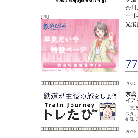
奈川
三浦
[PR]
光消
7
2026.
京成
イア
京成
スタ
抽選で
2026.