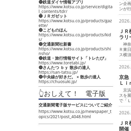
🔵鉄道ダイヤ情報アプリ
ン企
https://www.kotsu.co.jp/service/digita
ンが
l_contents/tdr/
🔵ＪＲガゼット
https://www.kotsu.co.jp/products/gaz
2026.
ette/
🔵こどものほん
ＪＲ
https://www.kotsu.co.jp/products/kid
ラリ
s/
🔵交通新聞社新書
神奈
https://www.kotsu.co.jp/products/shi
Ｒ東
nsho/
ス横
🔵鉄道・旅行情報サイト「トレたび」
https://www.toretabi.jp/
2026.
🔵さんたつ ｂｙ 散歩の達人
https://san-tatsu.jp/
京急
🔵中央線が好きだ。 × 散歩の達人
https://chuosuki.jp/
Ｌｉ
京浜
👆おしえて！ 電子版
スを
で「
交通新聞電子版サービスについてご紹介
https://www.kotsu.co.jp/newspaper_t
2026.
opics/2021/post_4048.html
ＪＲ
開催