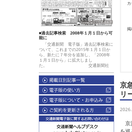
カ
掲
■過去記事検索 2008年１月１日から可
能に
「交通新聞 電子版」過去記事検索に
ついて、これまでの2015年１月１日か
ら、新たに７年分を追加し、「2008年
１月１日から」に拡大しまし
た。 交通新聞社
京
リ
2026.
京浜
を巡