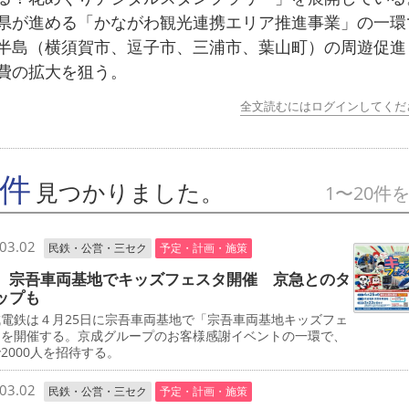
県が進める「かながわ観光連携エリア推進事業」の一環
半島（横須賀市、逗子市、三浦市、葉山町）の周遊促進
費の拡大を狙う。
全文読むにはログインしてくだ
7件
見つかりました。
1〜20件
03.02
民鉄・公営・三セク
予定・計画・施策
 宗吾車両基地でキッズフェスタ開催 京急とのタ
ップも
電鉄は４月25日に宗吾車両基地で「宗吾車両基地キッズフェ
」を開催する。京成グループのお客様感謝イベントの一環で、
2000人を招待する。
03.02
民鉄・公営・三セク
予定・計画・施策