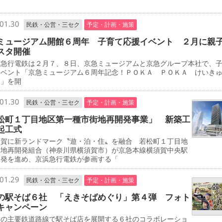
01.30
民鉄・公営・三セク
予定・計画・施策
ミュージアム開館６周年 子育て応援イベント ２月に親
スタ開催
急行電鉄は２月７、８日、京急ミュージアムと京急グループ本社で、
イベント「京急ミュージアム６周年記念！ＰＯＫＡ ＰＯＫＡ けいき
タ」を開
01.30
民鉄・公営・三セク
予定・計画・施策
松町１丁目地区第一種市街地再開発事業」 新築工
起工式
賀に新ランドマーク〝遊・泊・住〟を融合 若松町１丁目地
街地再開発組合（神奈川県横須賀市）が京急本線横須賀中央駅
開発を進め、京浜急行電鉄が参画する「
01.29
民鉄・公営・三セク
予定・計画・施策
の駅そば６社 「えきそばめぐり」第４弾 フォト
キャンペーン
の主要鉄道路線で駅そば店を展開する６社のコラボレーショ