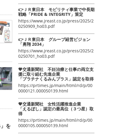
👉ＪＲ東日本 モビリティ事業で中長期
戦略「PRIDE & INTEGRITY」策定
https://www.jreast.co.jp/press/2025/2
0250909_ho03.pdf
👉ＪＲ東日本 グループ経営ビジョン
「勇翔 2034」
https://www.jreast.co.jp/press/2025/2
0250701_ho03.pdf
💖交通新聞社 不妊治療と仕事の両立支
援に取り組む先進企業
「プラチナくるみんプラス」認定を取得
https://prtimes.jp/main/html/rd/p/00
0000121.000050139.html
💖交通新聞社 女性活躍推進企業
「えるぼし」認定の最高位（３つ星）取
得
https://prtimes.jp/main/html/rd/p/00
6」を
0000105.000050139.html