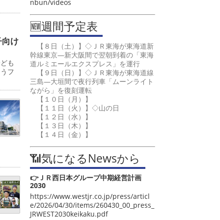
nbun/videos
🆕週間予定表
子向け
【８日（土）】◇ＪＲ東海が東海道新
幹線東京―新大阪間で翌朝到着の「東海
子ども
道ルミエールエクスプレス」を運行
ゅうフ
【９日（日）】◇ＪＲ東海が東海道線
三島―大垣間で夜行列車「ムーンライト
ながら」を復刻運転
【１０日（月）】
【１１日（火）】◇山の日
【１２日（水）】
【１３日（木）】
【１４日（金）】
📶気になるNewsから
👉ＪＲ西日本グループ中期経営計画
2030
https://www.westjr.co.jp/press/articl
e/2026/04/30/items/260430_00_press_
JRWEST2030keikaku.pdf