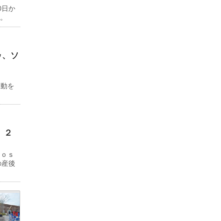
0日か
る。
ゥ、ソ
ド
移動を
 ２
Ｊｏｓ
の産後