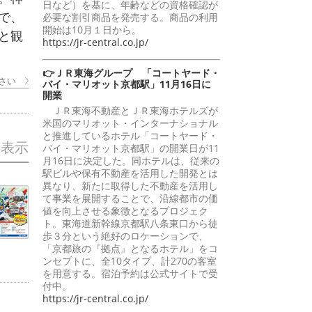
日など）を基に、年齢などの資格確認が
で、
必要な割引商品を発売する。商品の利用
開始は10月１日から。
と観
https://jr-central.co.jp/
👉ＪＲ東海グループ 「コートヤード・
さい
バイ・マリオット京都駅」11月16日に
開業
ＪＲ東海不動産とＪＲ東海ホテルズが
米国のマリオット・インターナショナル
と推進しているホテル「コートヤード・
を表示
バイ・マリオット京都駅」の開業日が11
月16日に決定した。同ホテルは、従来の
駅ビルや保有不動産を活用した開発とは
異なり、新たに取得した不動産を活用し
て事業を展開することで、沿線都市の価
値を向上させる象徴となるプロジェク
ト。東海道新幹線京都駅八条東口から徒
歩３分という絶好のロケーションで、
「京都旅の『拠点』となるホテル」をコ
ンセプトに、全10タイプ、計270の客室
を用意する。宿泊予約は公式サイトで受
付中。
https://jr-central.co.jp/