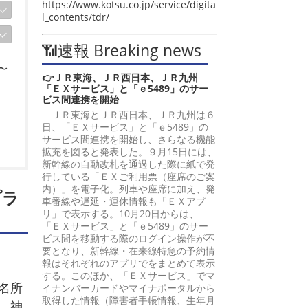
https://www.kotsu.co.jp/service/digita
l_contents/tdr/
📶速報 Breaking news
〜
👉ＪＲ東海、ＪＲ西日本、ＪＲ九州
「ＥＸサービス」と「ｅ5489」のサー
ビス間連携を開始
ＪＲ東海とＪＲ西日本、ＪＲ九州は６
日、「ＥＸサービス」と「ｅ5489」の
サービス間連携を開始し、さらなる機能
拡充を図ると発表した。９月15日には、
新幹線の自動改札を通過した際に紙で発
行している「ＥＸご利用票（座席のご案
内）」を電子化。列車や座席に加え、発
プラ
車番線や遅延・運休情報も「ＥＸアプ
リ」で表示する。10月20日からは、
「ＥＸサービス」と「ｅ5489」のサー
ビス間を移動する際のログイン操作が不
要となり、新幹線・在来線特急の予約情
報はそれぞれのアプリでをまとめて表示
する。このほか、「ＥＸサービス」でマ
名所
イナンバーカードやマイナポータルから
取得した情報（障害者手帳情報、生年月
。神