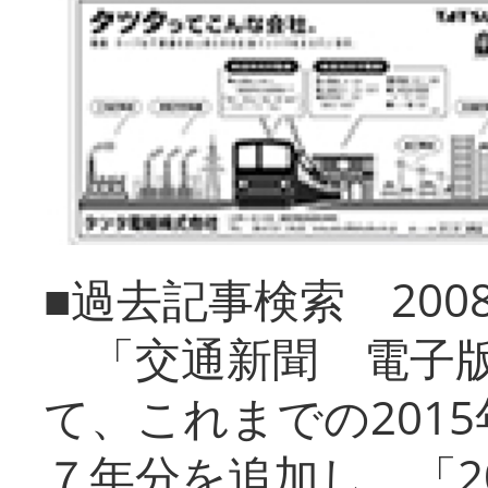
■過去記事検索 20
「交通新聞 電子版
て、これまでの201
７年分を追加し、「2