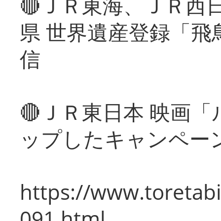
🔴ＪＲ東海、ＪＲ西
県 世界遺産登録「飛
信
🔴ＪＲ東日本 映画
ップしたキャンペー
https://www.toretabi
091.html