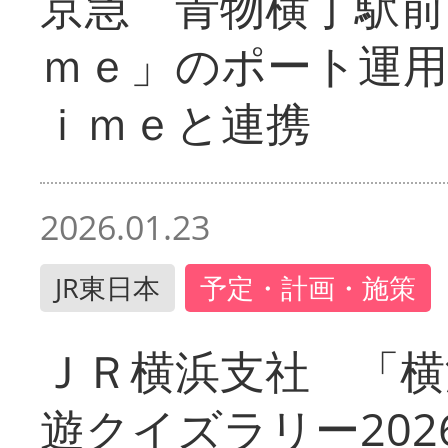
京急 青物横丁駅前
ｍｅ」のポート運用
ｉｍｅと連携
2026.01.23
JR東日本
予定・計画・施策
ＪＲ横浜支社 「横
遊クイズラリー202