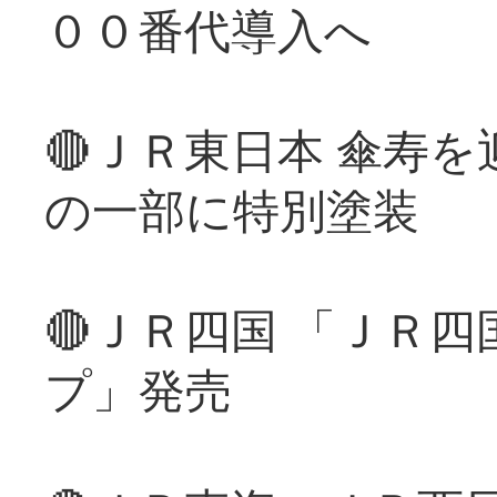
００番代導入へ
🔴ＪＲ東日本 傘寿
の一部に特別塗装
🔴ＪＲ四国 「ＪＲ
プ」発売