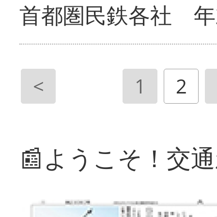
首都圏民鉄各社 年
<
1
2
📰ようこそ！交