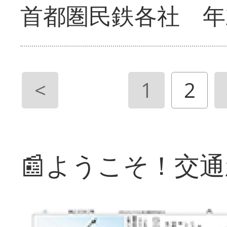
首都圏民鉄各社 年
<
1
2
📰ようこそ！交