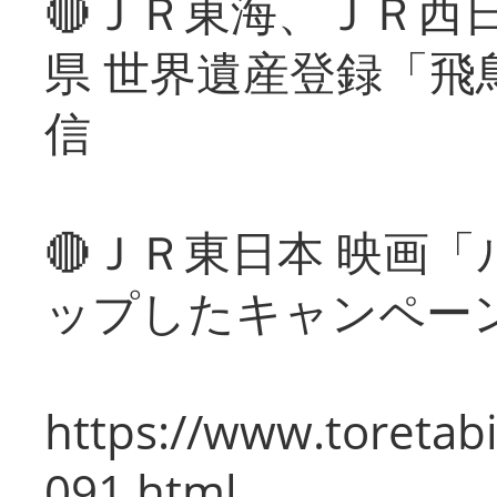
🔴ＪＲ東海、ＪＲ西
県 世界遺産登録「飛
信
🔴ＪＲ東日本 映画
ップしたキャンペー
https://www.toretabi
091.html