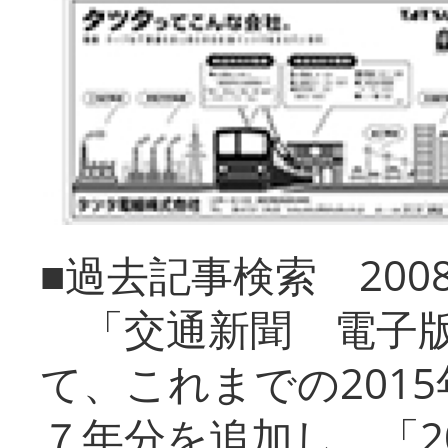
■過去記事検索 20
「交通新聞 電子版
て、これまでの201
７年分を追加し、「2