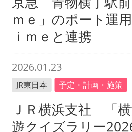
京急 青物横丁駅前
ｍｅ」のポート運用
ｉｍｅと連携
2026.01.23
JR東日本
予定・計画・施策
ＪＲ横浜支社 「横
遊クイズラリー202