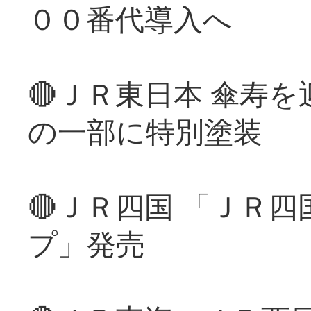
００番代導入へ
🔴ＪＲ東日本 傘寿
の一部に特別塗装
🔴ＪＲ四国 「ＪＲ
プ」発売