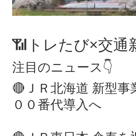
📶トレたび×交通
注目のニュース👇
🔴ＪＲ北海道 新型
００番代導入へ