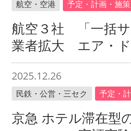
航空・空港
予定・計画・施策
航空３社 「一括サ
業者拡大 エア・
2025.12.26
民鉄・公営・三セク
予定・計
京急 ホテル滞在型