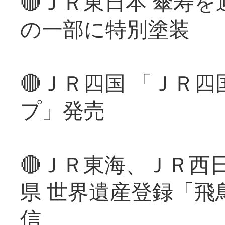
🔴ＪＲ東日本 傘寿
の一部に特別塗装
🔴ＪＲ四国 「ＪＲ
プ」発売
🔴ＪＲ東海、ＪＲ西
県 世界遺産登録「飛
信