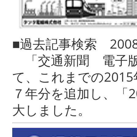
■過去記事検索 20
「交通新聞 電子版
て、これまでの201
７年分を追加し、「2
大しました