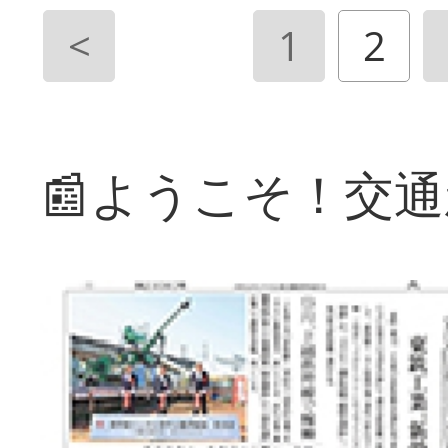
<
1
2
📰ようこそ！交