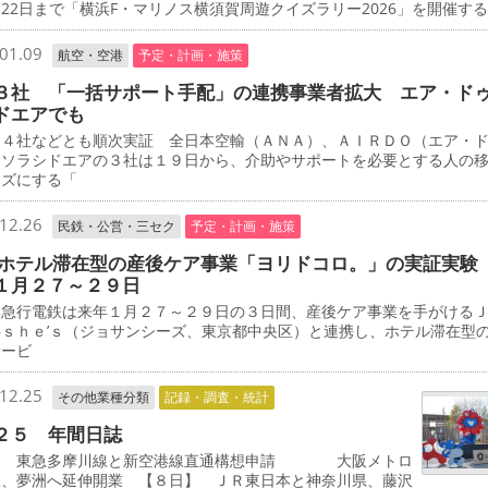
22日まで「横浜F・マリノス横須賀周遊クイズラリー2026」を開催す
01.09
航空・空港
予定・計画・施策
３社 「一括サポート手配」の連携事業者拡大 エア・ド
ドエアでも
４社などとも順次実証 全日本空輸（ＡＮＡ）、ＡＩＲＤＯ（エア・
、ソラシドエアの３社は１９日から、介助やサポートを必要とする人の
ーズにする「
12.26
民鉄・公営・三セク
予定・計画・施策
 ホテル滞在型の産後ケア事業「ヨリドコロ。」の実証実験
１月２７～２９日
急行電鉄は来年１月２７～２９日の３日間、産後ケア事業を手がける
―ｓｈｅ’ｓ（ジョサンシーズ、東京都中央区）と連携し、ホテル滞在型
サービ
12.25
その他業種分類
記録・調査・統計
２５ 年間日誌
 東急多摩川線と新空港線直通構想申請 大阪メトロ
線、夢洲へ延伸開業 【８日】 ＪＲ東日本と神奈川県、藤沢