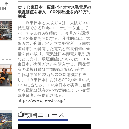
体」を
👉ＪＲ東日本 広畑バイオマス発電所の
IN
環境価値を購入 CO2排出量を約22万㌧
削減
ＪＲ東日本と大阪ガスは、大阪ガスの
代理店であるDaigas エナジーを通じて
バーチャルPPAを締結し、今月から環境
価値の提供を開始する。具体的には、大
阪ガスが広畑バイオマス発電所（兵庫県
姫路市）の発電した電気と環境価値の全
量を買い取り、電気は日本卸電力取引所
などに売却。環境価値については、ＪＲ
東日本が大阪ガスから購入する。同発電
所の環境価値は年間約5.3億kWh分で、
これは年間約22万㌧のCO2削減に相当
し、ＪＲ東日本におけるCO2排出量の約
12％に当たる。ＪＲ東日本が実際に使用
する電気は既存の小売契約により小売電
気事業者から供給される。
https://www.jreast.co.jp/
📺動画ニュース