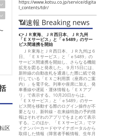
https://www.kotsu.co.jp/service/digita
l_contents/tdr/
📶速報 Breaking news
〜
👉ＪＲ東海、ＪＲ西日本、ＪＲ九州
「ＥＸサービス」と「ｅ5489」のサー
ビス間連携を開始
ＪＲ東海とＪＲ西日本、ＪＲ九州は６
日、「ＥＸサービス」と「ｅ5489」の
サービス間連携を開始し、さらなる機能
拡充を図ると発表した。９月15日には、
新幹線の自動改札を通過した際に紙で発
行している「ＥＸご利用票（座席のご案
内）」を電子化。列車や座席に加え、発
括
車番線や遅延・運休情報も「ＥＸアプ
リ」で表示する。10月20日からは、
「ＥＸサービス」と「ｅ5489」のサー
ビス間を移動する際のログイン操作が不
要となり、新幹線・在来線特急の予約情
報はそれぞれのアプリでをまとめて表示
する。このほか、「ＥＸサービス」でマ
転区
イナンバーカードやマイナポータルから
取得した情報（障害者手帳情報、生年月
。