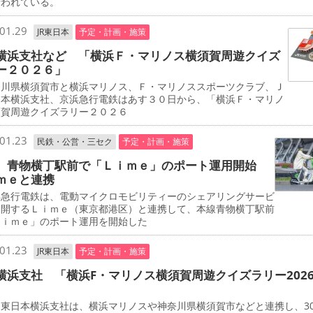
行われている。
01.29
JR東日本
予定・計画・施策
横浜支社など 「横浜Ｆ・マリノス横須賀周遊クイズ
ー２０２６」
川県横須賀市と横浜マリノス、Ｆ・マリノススポーツクラブ、Ｊ
日本横浜支社、京浜急行電鉄はあす３０日から、「横浜Ｆ・マリノ
須賀周遊クイズラリー２０２６
01.23
民鉄・公営・三セク
予定・計画・施策
 青物横丁駅前で「Ｌｉｍｅ」のポート運用開始
ｍｅと連携
急行電鉄は、電動マイクロモビリティーのシェアリングサービ
展開するＬｉｍｅ（東京都港区）と連携して、本線青物横丁駅前
Ｌｉｍｅ」のポート運用を開始した
01.23
JR東日本
予定・計画・施策
横浜支社 「横浜F・マリノス横須賀周遊クイズラリー202
東日本横浜支社は、横浜マリノスや神奈川県横須賀市などと連携し、3