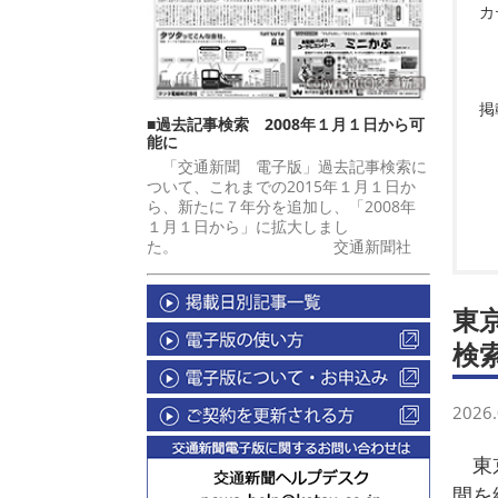
カ
掲
■過去記事検索 2008年１月１日から可
能に
「交通新聞 電子版」過去記事検索に
ついて、これまでの2015年１月１日か
ら、新たに７年分を追加し、「2008年
１月１日から」に拡大しまし
た。 交通新聞社
東
検
2026.
東京
間を