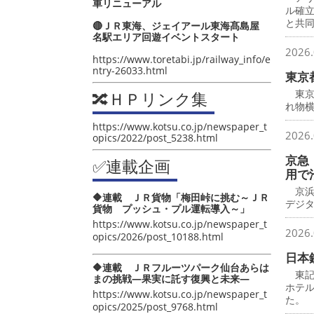
車リニューアル
ル確
と共
🔴ＪＲ東海、ジェイアール東海髙島屋
名駅エリア回遊イベントスタート
2026.
https://www.toretabi.jp/railway_info/e
ntry-26033.html
東京
東京
🔀ＨＰリンク集
れ物横
https://www.kotsu.co.jp/newspaper_t
2026.
opics/2022/post_5238.html
京急
✅連載企画
用で
京浜
🔶連載 ＪＲ貨物「梅田峠に挑む～ＪＲ
デジ
貨物 プッシュ・プル運転導入～」
https://www.kotsu.co.jp/newspaper_t
2026.
opics/2026/post_10188.html
日本
🔶連載 ＪＲフルーツパーク仙台あらは
東記
まの挑戦―果実に託す復興と未来―
ホテ
https://www.kotsu.co.jp/newspaper_t
た。
opics/2025/post_9768.html