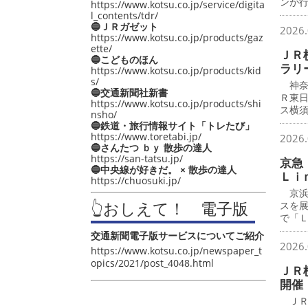
ンが
https://www.kotsu.co.jp/service/digita
l_contents/tdr/
🔵ＪＲガゼット
2026.
https://www.kotsu.co.jp/products/gaz
ette/
ＪＲ
🔵こどものほん
ラリ
https://www.kotsu.co.jp/products/kid
s/
神奈
🔵交通新聞社新書
Ｒ東
https://www.kotsu.co.jp/products/shi
ス横
nsho/
🔵鉄道・旅行情報サイト「トレたび」
https://www.toretabi.jp/
2026.
🔵さんたつ ｂｙ 散歩の達人
https://san-tatsu.jp/
京急
🔵中央線が好きだ。 × 散歩の達人
Ｌｉ
https://chuosuki.jp/
京浜
👆おしえて！ 電子版
スを
で「
交通新聞電子版サービスについてご紹介
2026.
https://www.kotsu.co.jp/newspaper_t
opics/2021/post_4048.html
ＪＲ
開催
ＪＲ