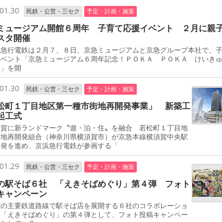
01.30
民鉄・公営・三セク
予定・計画・施策
ミュージアム開館６周年 子育て応援イベント ２月に親
スタ開催
急行電鉄は２月７、８日、京急ミュージアムと京急グループ本社で、
イベント「京急ミュージアム６周年記念！ＰＯＫＡ ＰＯＫＡ けいき
タ」を開
01.30
民鉄・公営・三セク
予定・計画・施策
松町１丁目地区第一種市街地再開発事業」 新築工
起工式
賀に新ランドマーク〝遊・泊・住〟を融合 若松町１丁目地
街地再開発組合（神奈川県横須賀市）が京急本線横須賀中央駅
開発を進め、京浜急行電鉄が参画する「
01.29
民鉄・公営・三セク
予定・計画・施策
の駅そば６社 「えきそばめぐり」第４弾 フォト
キャンペーン
の主要鉄道路線で駅そば店を展開する６社のコラボレーショ
画「えきそばめぐり」の第４弾として、フォト投稿キャンペー