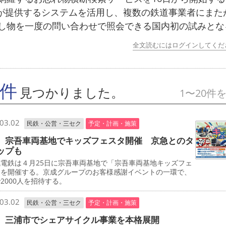
ndが提供するシステムを活用し、複数の鉄道事業者にまた
し物を一度の問い合わせで照会できる国内初の試みとな
全文読むにはログインしてくだ
7件
見つかりました。
1〜20件
03.02
民鉄・公営・三セク
予定・計画・施策
 宗吾車両基地でキッズフェスタ開催 京急とのタ
ップも
電鉄は４月25日に宗吾車両基地で「宗吾車両基地キッズフェ
」を開催する。京成グループのお客様感謝イベントの一環で、
2000人を招待する。
03.02
民鉄・公営・三セク
予定・計画・施策
 三浦市でシェアサイクル事業を本格展開