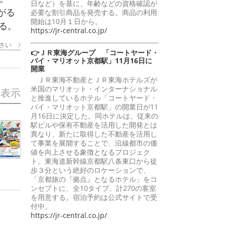
日など）を基に、年齢などの資格確認が
がる
必要な割引商品を発売する。商品の利用
開始は10月１日から。
る。
https://jr-central.co.jp/
さい
👉ＪＲ東海グループ 「コートヤード・
バイ・マリオット京都駅」11月16日に
開業
ＪＲ東海不動産とＪＲ東海ホテルズが
米国のマリオット・インターナショナル
を表示
と推進しているホテル「コートヤード・
バイ・マリオット京都駅」の開業日が11
月16日に決定した。同ホテルは、従来の
駅ビルや保有不動産を活用した開発とは
異なり、新たに取得した不動産を活用し
て事業を展開することで、沿線都市の価
値を向上させる象徴となるプロジェク
ト。東海道新幹線京都駅八条東口から徒
歩３分という絶好のロケーションで、
「京都旅の『拠点』となるホテル」をコ
ンセプトに、全10タイプ、計270の客室
を用意する。宿泊予約は公式サイトで受
付中。
https://jr-central.co.jp/