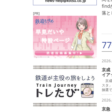
fi
落と
[PR]
7
2026.
京成
イア
京成
スタ
抽選で
2026.
京急