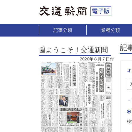
記事分類
業種分類
記
📰ようこそ！交通新聞
2026年８月７日付
－
検