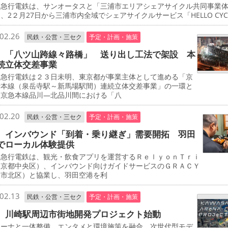
急行電鉄は、サンオータスと「三浦市エリアシェアサイクル共同事業
、2２月27日から三浦市内全域でシェアサイクルサービス「HELLO CYCL
02.26
民鉄・公営・三セク
予定・計画・施策
 「八ツ山跨線々路橋」 送り出し工法で架設 本
続立体交差事業
急行電鉄は２３日未明、東京都が事業主体として進める「京
行本線（泉岳寺駅～新馬場駅間）連続立体交差事業」の一環と
、京急本線品川―北品川間における「八
02.20
民鉄・公営・三セク
予定・計画・施策
 インバウンド「到着・乗り継ぎ」需要開拓 羽田
でローカル体験提供
急行電鉄は、観光・飲食アプリを運営するＲｅｌｙｏｎＴｒｉ
東京都中央区）、インバウンド向けガイドサービスのＧＲＡＣＹ
阪市北区）と協業し、羽田空港を利
02.13
民鉄・公営・三セク
予定・計画・施策
 川崎駅周辺市街地開発プロジェクト始動
ーナと一体整備 エンタメと環境施策を融合 次世代型モデ