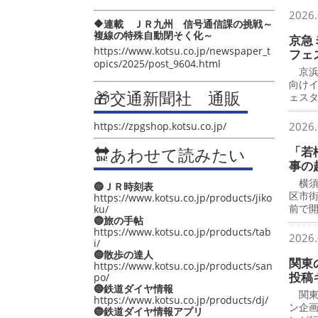
2026.
🔶連載 ＪＲ九州 信号通信課の挑戦～
複線の特殊自動閉そく化～
京急
https://www.kotsu.co.jp/newspaper_t
フェ
opics/2025/post_9604.html
京浜
向け
🎁交通新聞社 通販
ェス
https://zpgshop.kotsu.co.jp/
2026.
🔛あわせて読みたい
「若
事の
横須
🔵ＪＲ時刻表
区市
https://www.kotsu.co.jp/products/jiko
前で
ku/
🔵旅の手帖
https://www.kotsu.co.jp/products/tab
2026.
i/
🔵散歩の達人
関東
https://www.kotsu.co.jp/products/san
投稿
po/
🔵鉄道ダイヤ情報
関東
https://www.kotsu.co.jp/products/dj/
ン企
🔵鉄道ダイヤ情報アプリ