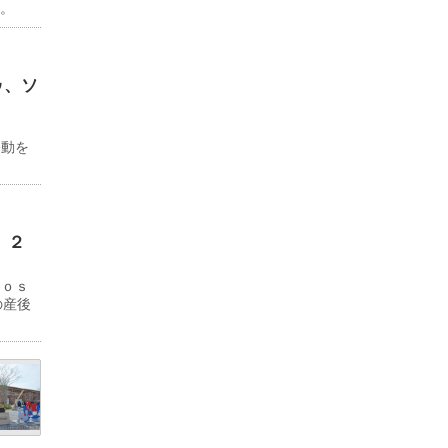
る。
ゥ、ソ
ド
移動を
 ２
Ｊｏｓ
の産後