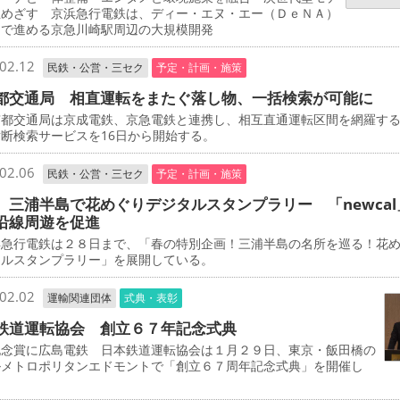
立めざす 京浜急行電鉄は、ディー・エヌ・エー（ＤｅＮＡ）
同で進める京急川崎駅周辺の大規模開発
02.12
民鉄・公営・三セク
予定・計画・施策
都交通局 相直運転をまたぐ落し物、一括検索が可能に
都交通局は京成電鉄、京急電鉄と連携し、相互直通運転区間を網羅す
断検索サービスを16日から開始する。
02.06
民鉄・公営・三セク
予定・計画・施策
 三浦半島で花めぐりデジタルスタンプラリー 「newcal
沿線周遊を促進
急行電鉄は２８日まで、「春の特別企画！三浦半島の名所を巡る！花
タルスタンプラリー」を展開している。
02.02
運輸関連団体
式典・表彰
鉄道運転協会 創立６７年記念式典
念賞に広島電鉄 日本鉄道運転協会は１月２９日、東京・飯田橋の
ルメトロポリタンエドモントで「創立６７周年記念式典」を開催し