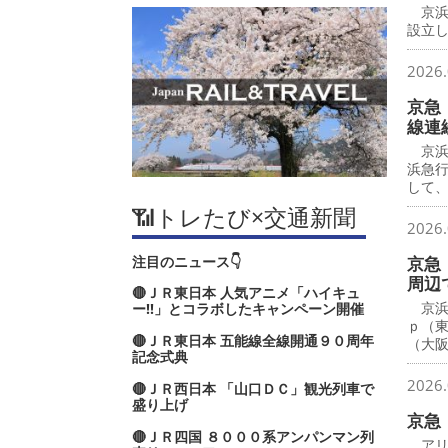
京浜
設立し
2026.
京急
線連
京浜
浜急
して
📶トレたび×交通新聞
2026.
注目のニュース👇
京急
周辺
🔴ＪＲ東日本 人気アニメ「ハイキュ
京浜
ー‼」とコラボしたキャンペーン開催
ｐ（
🔴ＪＲ東日本 五能線全線開通９０周年
（大
記念式典
2026.
🔴ＪＲ西日本 「山口ＤＣ」観光列車で
盛り上げ
京急
🔴ＪＲ四国 ８０００系アンパンマン列
アリ