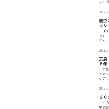
ら３月
2026.
航空
ラシ
ＪＲ
ゥ）
スム
2025.
京急
６年
京浜
ａｎ
ケア
2025.
２０
１月
中央