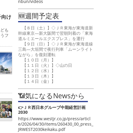
nbun/videos
🆕週間予定表
子向け
【８日（土）】◇ＪＲ東海が東海道新
子ども
幹線東京―新大阪間で翌朝到着の「東海
ゅうフ
道ルミエールエクスプレス」を運行
【９日（日）】◇ＪＲ東海が東海道線
三島―大垣間で夜行列車「ムーンライト
ながら」を復刻運転
【１０日（月）】
【１１日（火）】◇山の日
【１２日（水）】
【１３日（木）】
【１４日（金）】
📶気になるNewsから
👉ＪＲ西日本グループ中期経営計画
2030
https://www.westjr.co.jp/press/articl
e/2026/04/30/items/260430_00_press_
JRWEST2030keikaku.pdf