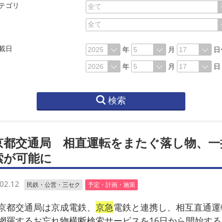
テゴリ
載日
年
月
日
年
月
日
検索
京都交通局 相直運転をまたぐ落し物、一
索が可能に
02.12
民鉄・公営・三セク
予定・計画・施策
都交通局は京成電鉄、
京急
電鉄と連携し、相互直通運
網羅するお忘れ物横断検索サービスを16日から開始する