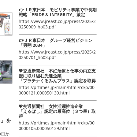
👉ＪＲ東日本 モビリティ事業で中長期
戦略「PRIDE & INTEGRITY」策定
https://www.jreast.co.jp/press/2025/2
0250909_ho03.pdf
👉ＪＲ東日本 グループ経営ビジョン
「勇翔 2034」
https://www.jreast.co.jp/press/2025/2
0250701_ho03.pdf
💖交通新聞社 不妊治療と仕事の両立支
援に取り組む先進企業
「プラチナくるみんプラス」認定を取得
https://prtimes.jp/main/html/rd/p/00
0000121.000050139.html
💖交通新聞社 女性活躍推進企業
「えるぼし」認定の最高位（３つ星）取
得
6」を
https://prtimes.jp/main/html/rd/p/00
0000105.000050139.html
0日か