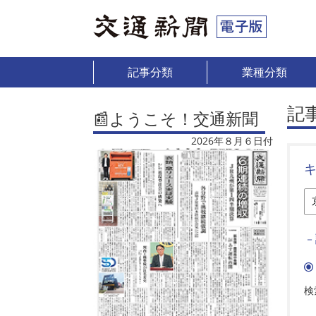
記事分類
業種分類
記
📰ようこそ！交通新聞
2026年８月６日付
－
検