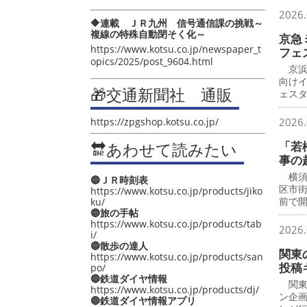
2026.
🔶連載 ＪＲ九州 信号通信課の挑戦～
複線の特殊自動閉そく化～
京急
https://www.kotsu.co.jp/newspaper_t
フェ
opics/2025/post_9604.html
京浜
向け
🎁交通新聞社 通販
ェス
https://zpgshop.kotsu.co.jp/
2026.
🔛あわせて読みたい
「若
事の
横須
🔵ＪＲ時刻表
区市
https://www.kotsu.co.jp/products/jiko
前で
ku/
🔵旅の手帖
https://www.kotsu.co.jp/products/tab
2026.
i/
🔵散歩の達人
関東
https://www.kotsu.co.jp/products/san
投稿
po/
🔵鉄道ダイヤ情報
関東
https://www.kotsu.co.jp/products/dj/
ン企
🔵鉄道ダイヤ情報アプリ