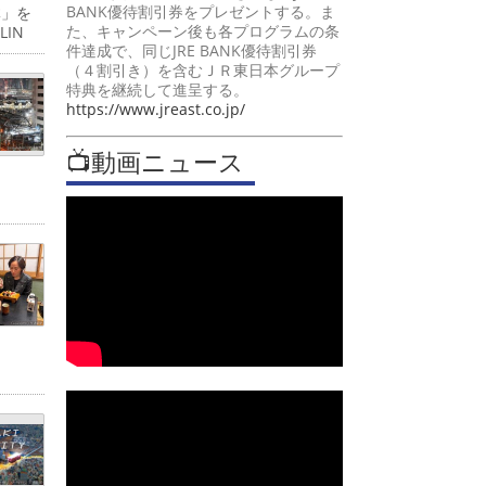
BANK優待割引券をプレゼントする。ま
体」を
た、キャンペーン後も各プログラムの条
IN
件達成で、同じJRE BANK優待割引券
（４割引き）を含むＪＲ東日本グループ
特典を継続して進呈する。
https://www.jreast.co.jp/
📺動画ニュース