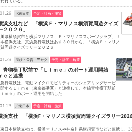
行われている。
01.29
JR東日本
予定・計画・施策
横浜支社など 「横浜Ｆ・マリノス横須賀周遊クイズ
ー２０２６」
川県横須賀市と横浜マリノス、Ｆ・マリノススポーツクラブ、Ｊ
日本横浜支社、京浜急行電鉄はあす３０日から、「横浜Ｆ・マリノ
須賀周遊クイズラリー２０２６
01.23
民鉄・公営・三セク
予定・計画・施策
 青物横丁駅前で「Ｌｉｍｅ」のポート運用開始
ｍｅと連携
急行電鉄は、電動マイクロモビリティーのシェアリングサービ
展開するＬｉｍｅ（東京都港区）と連携して、本線青物横丁駅前
Ｌｉｍｅ」のポート運用を開始した
01.23
JR東日本
予定・計画・施策
横浜支社 「横浜F・マリノス横須賀周遊クイズラリー202
東日本横浜支社は、横浜マリノスや神奈川県横須賀市などと連携し、3