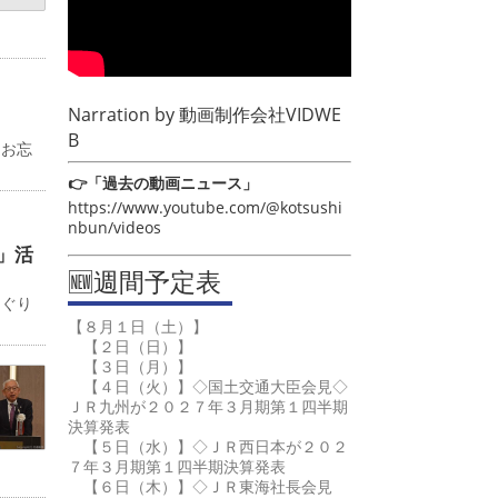
Narration by
動画制作会社VIDWE
B
るお忘
👉「過去の動画ニュース」
https://www.youtube.com/@kotsushi
nbun/videos
」活
🆕週間予定表
めぐり
【８月１日（土）】
【２日（日）】
【３日（月）】
【４日（火）】◇国土交通大臣会見◇
ＪＲ九州が２０２７年３月期第１四半期
決算発表
【５日（水）】◇ＪＲ西日本が２０２
７年３月期第１四半期決算発表
【６日（木）】◇ＪＲ東海社長会見