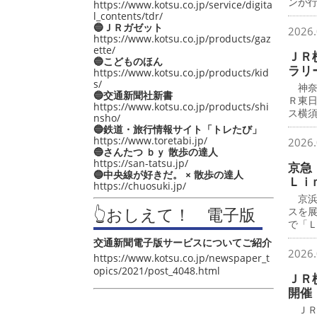
ンが
https://www.kotsu.co.jp/service/digita
l_contents/tdr/
🔵ＪＲガゼット
2026.
https://www.kotsu.co.jp/products/gaz
ette/
ＪＲ
🔵こどものほん
ラリ
https://www.kotsu.co.jp/products/kid
s/
神奈
🔵交通新聞社新書
Ｒ東
https://www.kotsu.co.jp/products/shi
ス横
nsho/
🔵鉄道・旅行情報サイト「トレたび」
https://www.toretabi.jp/
2026.
🔵さんたつ ｂｙ 散歩の達人
https://san-tatsu.jp/
京急
🔵中央線が好きだ。 × 散歩の達人
Ｌｉ
https://chuosuki.jp/
京浜
👆おしえて！ 電子版
スを
で「
交通新聞電子版サービスについてご紹介
2026.
https://www.kotsu.co.jp/newspaper_t
opics/2021/post_4048.html
ＪＲ
開催
ＪＲ