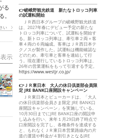
がる
👉嵯峨野観光鉄道 新たなトロッコ列車
の試運転開始
る。
ＪＲ西日本グループの嵯峨野観光鉄道
は、2027年春にデビュー予定の新たな
さい
トロッコ列車について、試運転を開始す
る。新トロッコ列車は、牽引車２両＋客
車４両の６両編成。客車はＪＲ西日本テ
クノスが製作した。試運転は機能確認な
どのため、牽引車と客車を連結して行
を表示
う。現在運行しているトロッコ列車は、
26年の営業運転をもって引退する予定。
https://www.westjr.co.jp/
👉ＪＲ東日本 大人の休日倶楽部会員限
定 JRE BANK口座開設キャンペーン
ＪＲ東日本とビューカードは、「大人
の休日倶楽部会員さま限定 JRE BANK口
座開設キャンペーン」を実施している。
10月30日までにJRE BANK口座の開設申
し込みを行い、来年１月29日終了時点で
口座開設を完了し、各種条件を達成する
と、もれなくＪＲ東日本営業路線内の片
道の運賃や料金が４割引きとなるJRE