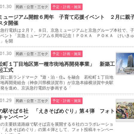
01.30
民鉄・公営・三セク
予定・計画・施策
ミュージアム開館６周年 子育て応援イベント ２月に親
スタ開催
急行電鉄は２月７、８日、京急ミュージアムと京急グループ本社で、
イベント「京急ミュージアム６周年記念！ＰＯＫＡ ＰＯＫＡ けいき
タ」を開
01.30
民鉄・公営・三セク
予定・計画・施策
松町１丁目地区第一種市街地再開発事業」 新築工
起工式
賀に新ランドマーク〝遊・泊・住〟を融合 若松町１丁目地
街地再開発組合（神奈川県横須賀市）が京急本線横須賀中央駅
開発を進め、京浜急行電鉄が参画する「
01.29
民鉄・公営・三セク
予定・計画・施策
の駅そば６社 「えきそばめぐり」第４弾 フォト
キャンペーン
の主要鉄道路線で駅そば店を展開する６社のコラボレーショ
画「えきそばめぐり」の第４弾として、フォト投稿キャンペー