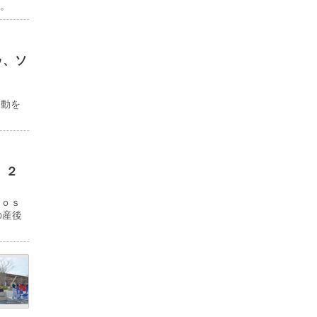
る。
ゥ、ソ
ド
移動を
 ２
Ｊｏｓ
の産後