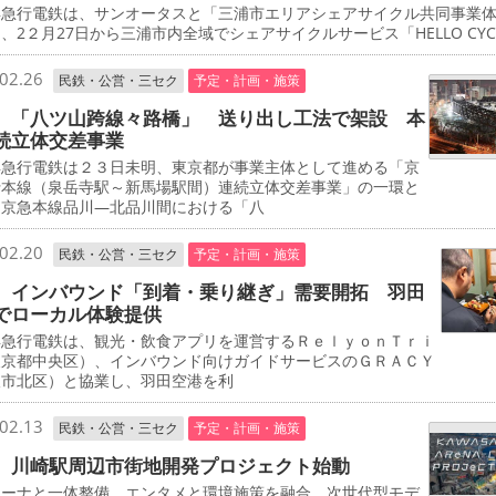
急行電鉄は、サンオータスと「三浦市エリアシェアサイクル共同事業
、2２月27日から三浦市内全域でシェアサイクルサービス「HELLO CYCL
02.26
民鉄・公営・三セク
予定・計画・施策
 「八ツ山跨線々路橋」 送り出し工法で架設 本
続立体交差事業
急行電鉄は２３日未明、東京都が事業主体として進める「京
行本線（泉岳寺駅～新馬場駅間）連続立体交差事業」の一環と
、京急本線品川―北品川間における「八
02.20
民鉄・公営・三セク
予定・計画・施策
 インバウンド「到着・乗り継ぎ」需要開拓 羽田
でローカル体験提供
急行電鉄は、観光・飲食アプリを運営するＲｅｌｙｏｎＴｒｉ
東京都中央区）、インバウンド向けガイドサービスのＧＲＡＣＹ
阪市北区）と協業し、羽田空港を利
02.13
民鉄・公営・三セク
予定・計画・施策
 川崎駅周辺市街地開発プロジェクト始動
ーナと一体整備 エンタメと環境施策を融合 次世代型モデ