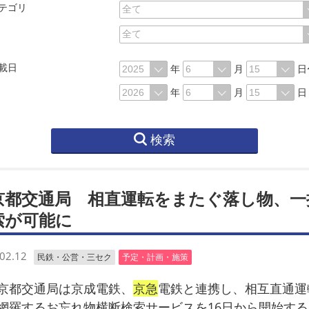
テゴリ
載日
年
月
日
年
月
日
検索
京都交通局 相直運転をまたぐ落し物、一
索が可能に
02.12
民鉄・公営・三セク
予定・計画・施策
都交通局は京成電鉄、
京急
電鉄と連携し、相互直通運
網羅するお忘れ物横断検索サービスを16日から開始する