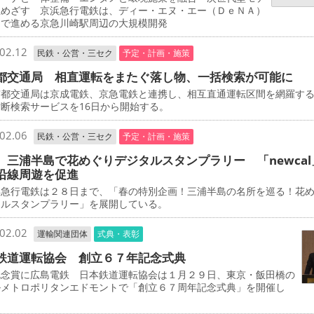
立めざす 京浜急行電鉄は、ディー・エヌ・エー（ＤｅＮＡ）
同で進める京急川崎駅周辺の大規模開発
02.12
民鉄・公営・三セク
予定・計画・施策
都交通局 相直運転をまたぐ落し物、一括検索が可能に
都交通局は京成電鉄、京急電鉄と連携し、相互直通運転区間を網羅す
断検索サービスを16日から開始する。
02.06
民鉄・公営・三セク
予定・計画・施策
 三浦半島で花めぐりデジタルスタンプラリー 「newcal
沿線周遊を促進
急行電鉄は２８日まで、「春の特別企画！三浦半島の名所を巡る！花
タルスタンプラリー」を展開している。
02.02
運輸関連団体
式典・表彰
鉄道運転協会 創立６７年記念式典
念賞に広島電鉄 日本鉄道運転協会は１月２９日、東京・飯田橋の
ルメトロポリタンエドモントで「創立６７周年記念式典」を開催し