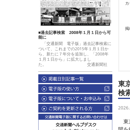
カ
掲
■過去記事検索 2008年１月１日から可
能に
「交通新聞 電子版」過去記事検索に
ついて、これまでの2015年１月１日か
ら、新たに７年分を追加し、「2008年
１月１日から」に拡大しまし
た。 交通新聞社
東
検
2026.
東京
間を