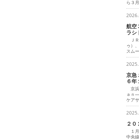
ら３月
2026.
航空
ラシ
ＪＲ
ゥ）
スム
2025.
京急
６年
京浜
ａｎ
ケア
2025.
２０
１月
中央