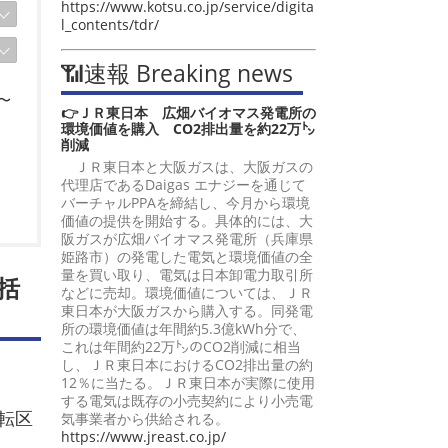
https://www.kotsu.co.jp/service/digita
l_contents/tdr/
📶速報 Breaking news
〜
👉ＪＲ東日本 広畑バイオマス発電所の
環境価値を購入 CO2排出量を約22万㌧
削減
ＪＲ東日本と大阪ガスは、大阪ガスの
代理店であるDaigas エナジーを通じて
バーチャルPPAを締結し、今月から環境
価値の提供を開始する。具体的には、大
阪ガスが広畑バイオマス発電所（兵庫県
姫路市）の発電した電気と環境価値の全
量を買い取り、電気は日本卸電力取引所
括
などに売却。環境価値については、ＪＲ
東日本が大阪ガスから購入する。同発電
所の環境価値は年間約5.3億kWh分で、
これは年間約22万㌧のCO2削減に相当
し、ＪＲ東日本におけるCO2排出量の約
12％に当たる。ＪＲ東日本が実際に使用
する電気は既存の小売契約により小売電
転区
気事業者から供給される。
https://www.jreast.co.jp/
。