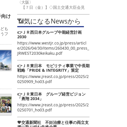
〈大阪〉
【７日（金）】◇国土交通大臣会見
子向け
📶気になるNewsから
子ども
👉ＪＲ西日本グループ中期経営計画
ゅうフ
2030
https://www.westjr.co.jp/press/articl
e/2026/04/30/items/260430_00_press_
JRWEST2030keikaku.pdf
👉ＪＲ東日本 モビリティ事業で中長期
戦略「PRIDE & INTEGRITY」策定
https://www.jreast.co.jp/press/2025/2
0250909_ho03.pdf
👉ＪＲ東日本 グループ経営ビジョン
「勇翔 2034」
https://www.jreast.co.jp/press/2025/2
0250701_ho03.pdf
💖交通新聞社 不妊治療と仕事の両立支
援に取り組む先進企業