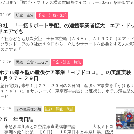
22日まで「横浜F・マリノス横須賀周遊クイズラリー2026」を開催す
01.09
航空・空港
予定・計画・施策
３社 「一括サポート手配」の連携事業者拡大 エア・ド
ドエアでも
４社などとも順次実証 全日本空輸（ＡＮＡ）、ＡＩＲＤＯ（エア・
、ソラシドエアの３社は１９日から、介助やサポートを必要とする人の
ーズにする「
12.26
民鉄・公営・三セク
予定・計画・施策
 ホテル滞在型の産後ケア事業「ヨリドコロ。」の実証実験
１月２７～２９日
急行電鉄は来年１月２７～２９日の３日間、産後ケア事業を手がける
―ｓｈｅ’ｓ（ジョサンシーズ、東京都中央区）と連携し、ホテル滞在型
サービ
12.25
その他業種分類
記録・調査・統計
２５ 年間日誌
 東急多摩川線と新空港線直通構想申請 大阪メトロ
線、夢洲へ延伸開業 【８日】 ＪＲ東日本と神奈川県、藤沢