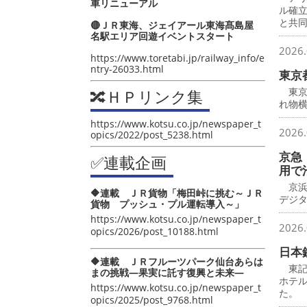
車リニューアル
ル確
と共
🔴ＪＲ東海、ジェイアール東海髙島屋
名駅エリア回遊イベントスタート
2026.
https://www.toretabi.jp/railway_info/e
ntry-26033.html
東京
東京
🔀ＨＰリンク集
れ物横
https://www.kotsu.co.jp/newspaper_t
2026.
opics/2022/post_5238.html
京急
✅連載企画
用で
京浜
🔶連載 ＪＲ貨物「梅田峠に挑む～ＪＲ
デジ
貨物 プッシュ・プル運転導入～」
https://www.kotsu.co.jp/newspaper_t
2026.
opics/2026/post_10188.html
日本
🔶連載 ＪＲフルーツパーク仙台あらは
東記
まの挑戦―果実に託す復興と未来―
ホテ
https://www.kotsu.co.jp/newspaper_t
た。
opics/2025/post_9768.html