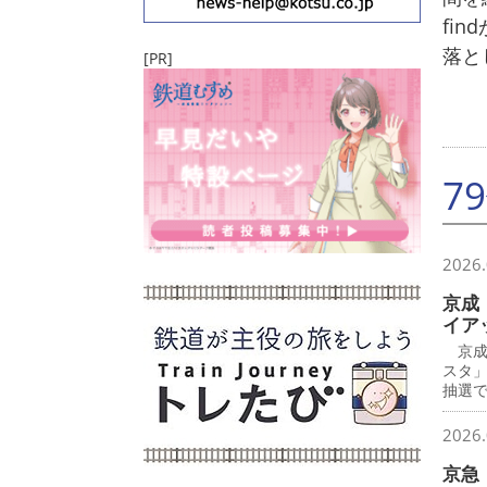
fi
落と
[PR]
7
2026.
京成
イア
京成
スタ
抽選で
2026.
京急