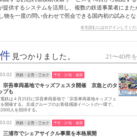
ndが提供するシステムを活用し、複数の鉄道事業者にまた
し物を一度の問い合わせで照会できる国内初の試みとな
全文読むにはログインしてくだ
9件
見つかりました。
21〜40件
03.02
民鉄・公営・三セク
予定・計画・施策
 宗吾車両基地でキッズフェスタ開催 京急とのタ
ップも
電鉄は４月25日に宗吾車両基地で「宗吾車両基地キッズフェ
」を開催する。京成グループのお客様感謝イベントの一環で、
2000人を招待する。
03.02
民鉄・公営・三セク
予定・計画・施策
 三浦市でシェアサイクル事業を本格展開