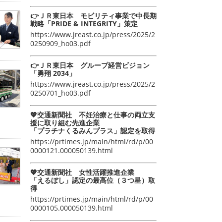
👉ＪＲ東日本 モビリティ事業で中長期
戦略「PRIDE & INTEGRITY」策定
https://www.jreast.co.jp/press/2025/2
0250909_ho03.pdf
👉ＪＲ東日本 グループ経営ビジョン
「勇翔 2034」
https://www.jreast.co.jp/press/2025/2
0250701_ho03.pdf
💖交通新聞社 不妊治療と仕事の両立支
援に取り組む先進企業
「プラチナくるみんプラス」認定を取得
https://prtimes.jp/main/html/rd/p/00
0000121.000050139.html
💖交通新聞社 女性活躍推進企業
「えるぼし」認定の最高位（３つ星）取
得
https://prtimes.jp/main/html/rd/p/00
0000105.000050139.html