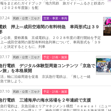
情報をまとめたガイドブック「地方民鉄 旅ガイド―ふるさと鉄道の
」（２０２６年度版）を配
07.24
民鉄・公営・三セク
営業・事業・車両
電鉄 押上―成田空港間の有料特急 車両形式は３９
形
イン公表、愛称募集 京成電鉄は、２０２８年度の運行開始を予定
押上―成田空港間の新型有料特急列車について、車両形式を「３９
形」と決定するとともに、列車
07.17
民鉄・公営・三セク
予定・計画・施策
急行電鉄 デジタル体験型周遊コンテンツ「京急で
ン旅」を本格展開
し活」軸に沿線周遊を促進 京浜急行電鉄は、「推しと一緒
京急で旅しよう。
07.10
民鉄・公営・三セク
予定・計画・施策
急行電鉄 三浦海岸の海水浴場を２年連続で支援
急行電鉄は、京急沿線エリアマネジメント構想「ｎｅｗｃａｌ（ニュ
プロジェクト」の一環として、神奈川県三浦市に開設される海水浴場「