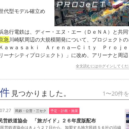
代型モデル確立め
急行電鉄は、ディー・エヌ・エー（ＤｅＮＡ）と共同
京急
川崎駅周辺の大規模開発について、プロジェクトの
Ｋａｗａｓａｋｉ Ａｒｅｎａ―Ｃｉｔｙ Ｐｒｏｊｅ
リーナシティプロジェクト）」に改め、アリーナと周辺
全文読むにはログインしてくだ
7件
見つかりました。
1〜20件
07.27
民鉄・公営・三セク
予定・計画・施策
民営鉄道協会 「旅ガイド」２６年度版配布
民営鉄道協会はきょう２７日から、加盟する地方民鉄５６社の沿線