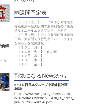
nbun/videos
🆕週間予定表
【８日（土）】◇ＪＲ東海が東海道新
幹線東京―新大阪間で翌朝到着の「東海
道ルミエールエクスプレス」を運行
【９日（日）】◇ＪＲ東海が東海道線
三島―大垣間で夜行列車「ムーンライト
ながら」を復刻運転
線価値
【１０日（月）】
【１１日（火）】◇山の日
【１２日（水）】
カ
【１３日（木）】
のくら
【１４日（金）】
📶気になるNewsから
👉ＪＲ西日本グループ中期経営計画
2030
https://www.westjr.co.jp/press/articl
e/2026/04/30/items/260430_00_press_
JRWEST2030keikaku.pdf