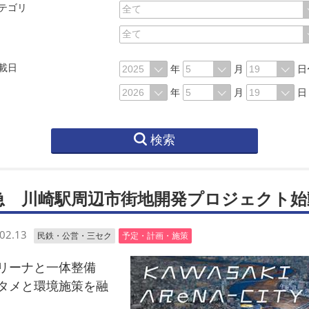
テゴリ
載日
年
月
日
年
月
日
検索
急 川崎駅周辺市街地開発プロジェクト始
02.13
民鉄・公営・三セク
予定・計画・施策
リーナと一体整備
タメと環境施策を融