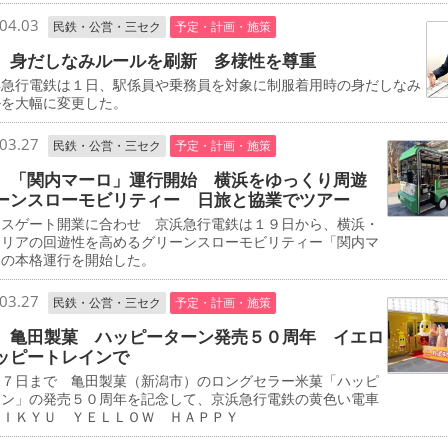
04.03
民鉄・公営・三セク
予定・計画・施策
 身だしなみルールを刷新 多様性を尊重
急行電鉄は１日、駅係員や乗務員を対象に制服着用時の身だしなみ
ルを大幅に変更した。
03.27
民鉄・公営・三セク
予定・計画・施策
 「関内マーロ」運行開始 横浜をゆっくり周遊
ーンスローモビリティー 日旅と協業でツアー
スゲート開業に合わせ 京浜急行電鉄は１９日から、横浜・
エリアの回遊性を高めるグリーンスローモビリティー「関内マ
」の本格運行を開始した。
03.27
民鉄・公営・三セク
予定・計画・施策
 亀田製菓 ハッピーターン発売５０周年 イエロ
ッピートレインで
７日まで 亀田製菓（新潟市）のロングセラー米菓「ハッピ
ーン」の発売５０周年を記念して、京浜急行電鉄の黄色い電車
ＥＩＫＹＵ ＹＥＬＬＯＷ ＨＡＰＰＹ