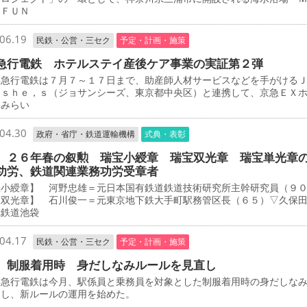
 ＦＵＮ
06.19
民鉄・公営・三セク
予定・計画・施策
急行電鉄 ホテルステイ産後ケア事業の実証第２弾
急行電鉄は７月７～１７日まで、助産師人材サービスなどを手がける
－ｓｈｅ，ｓ（ジョサンシーズ、東京都中央区）と連携して、京急ＥＸ
とみらい
04.30
政府・省庁・鉄道運輸機構
式典・表彰
 ２６年春の叙勲 瑞宝小綬章 瑞宝双光章 瑞宝単光章
功労、鉄道関連業務功労受章者
宝小綬章】 河野忠雄＝元日本国有鉄道鉄道技術研究所主幹研究員（９
宝双光章】 石川俊一＝元東京地下鉄大手町駅務管区長（６５）▽久保
武鉄道池袋
04.17
民鉄・公営・三セク
予定・計画・施策
 制服着用時 身だしなみルールを見直し
急行電鉄は今月、駅係員と乗務員を対象とした制服着用時の身だしな
定し、新ルールの運用を始めた。