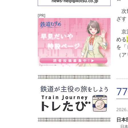
次世
[PR]
ざす
京浜
める
を「
（ア
7
2026.
日本
日本