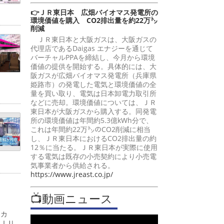
👉ＪＲ東日本 広畑バイオマス発電所の
環境価値を購入 CO2排出量を約22万㌧
削減
ＪＲ東日本と大阪ガスは、大阪ガスの
代理店であるDaigas エナジーを通じて
バーチャルPPAを締結し、今月から環境
価値の提供を開始する。具体的には、大
阪ガスが広畑バイオマス発電所（兵庫県
姫路市）の発電した電気と環境価値の全
量を買い取り、電気は日本卸電力取引所
などに売却。環境価値については、ＪＲ
東日本が大阪ガスから購入する。同発電
所の環境価値は年間約5.3億kWh分で、
これは年間約22万㌧のCO2削減に相当
し、ＪＲ東日本におけるCO2排出量の約
12％に当たる。ＪＲ東日本が実際に使用
する電気は既存の小売契約により小売電
気事業者から供給される。
https://www.jreast.co.jp/
📺動画ニュース
ーカ
ＭＩＵ