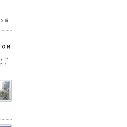
物を当
ＤＯＮ
ル）プ
「ひと