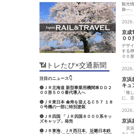
観光
旅―
2026.
京成
００
デザ
する
００
📶トレたび×交通新聞
2026.
注目のニュース👇
京浜
キュ
🔴ＪＲ北海道 新型事業用機関車ＤＤ２
００形５００番代導入へ
「推
に、
🔴ＪＲ東日本 傘寿を迎えるＣ５７ １８
０号機の一部に特別塗装
2026.
🔴ＪＲ四国 「ＪＲ四国８０００系キッ
京浜
ズキャップ」発売
京浜
🔴ＪＲ東海、ＪＲ西日本、近畿日本鉄
ル）