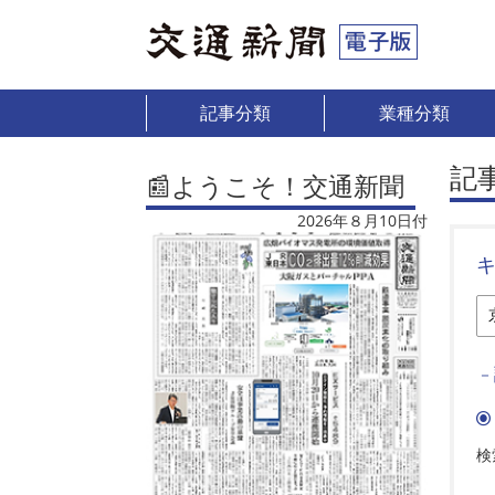
記事分類
業種分類
記
📰ようこそ！交通新聞
2026年８月10日付
－
検