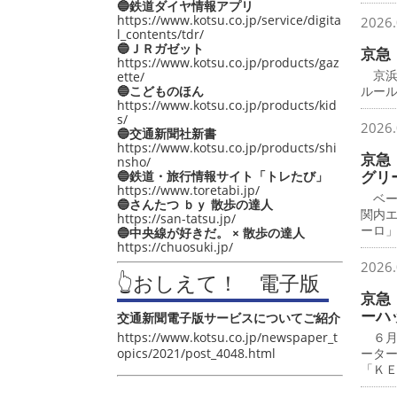
🔵鉄道ダイヤ情報アプリ
https://www.kotsu.co.jp/service/digita
2026.
l_contents/tdr/
🔵ＪＲガゼット
京急
https://www.kotsu.co.jp/products/gaz
京浜
ette/
🔵こどものほん
ルー
https://www.kotsu.co.jp/products/kid
s/
2026.
🔵交通新聞社新書
https://www.kotsu.co.jp/products/shi
京急
nsho/
グリ
🔵鉄道・旅行情報サイト「トレたび」
https://www.toretabi.jp/
ベー
🔵さんたつ ｂｙ 散歩の達人
関内
https://san-tatsu.jp/
ーロ
🔵中央線が好きだ。 × 散歩の達人
https://chuosuki.jp/
2026.
👆おしえて！ 電子版
京急
ーハ
交通新聞電子版サービスについてご紹介
https://www.kotsu.co.jp/newspaper_t
６月
opics/2021/post_4048.html
ータ
「Ｋ