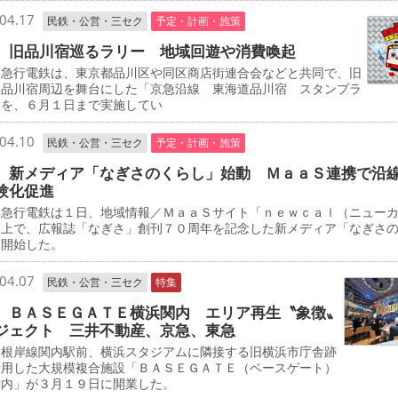
04.17
民鉄・公営・三セク
予定・計画・施策
 旧品川宿巡るラリー 地域回遊や消費喚起
急行電鉄は、東京都品川区や同区商店街連合会などと共同で、旧
道品川宿周辺を舞台にした「京急沿線 東海道品川宿 スタンプラ
」を、６月１日まで実施してい
04.10
民鉄・公営・三セク
予定・計画・施策
 新メディア「なぎさのくらし」始動 ＭａａＳ連携で沿
験化促進
急行電鉄は１日、地域情報／ＭａａＳサイト「ｎｅｗｃａｌ（ニュー
」上で、広報誌「なぎさ」創刊７０周年を記念した新メディア「なぎさ
を開始した。
04.07
民鉄・公営・三セク
特集
 ＢＡＳＥＧＡＴＥ横浜関内 エリア再生〝象徴〟
ジェクト 三井不動産、京急、東急
根岸線関内駅前、横浜スタジアムに隣接する旧横浜市庁舎跡
活用した大規模複合施設「ＢＡＳＥＧＡＴＥ（ベースゲート）
関内」が３月１９日に開業した。