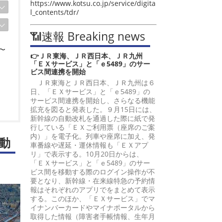
https://www.kotsu.co.jp/service/digita
l_contents/tdr/
📶速報 Breaking news
〜
👉ＪＲ東海、ＪＲ西日本、ＪＲ九州
「ＥＸサービス」と「ｅ5489」のサー
ビス間連携を開始
ＪＲ東海とＪＲ西日本、ＪＲ九州は６
日、「ＥＸサービス」と「ｅ5489」の
サービス間連携を開始し、さらなる機能
拡充を図ると発表した。９月15日には、
新幹線の自動改札を通過した際に紙で発
行している「ＥＸご利用票（座席のご案
内）」を電子化。列車や座席に加え、発
動
車番線や遅延・運休情報も「ＥＸアプ
リ」で表示する。10月20日からは、
「ＥＸサービス」と「ｅ5489」のサー
ビス間を移動する際のログイン操作が不
要となり、新幹線・在来線特急の予約情
報はそれぞれのアプリでをまとめて表示
する。このほか、「ＥＸサービス」でマ
イナンバーカードやマイナポータルから
取得した情報（障害者手帳情報、生年月