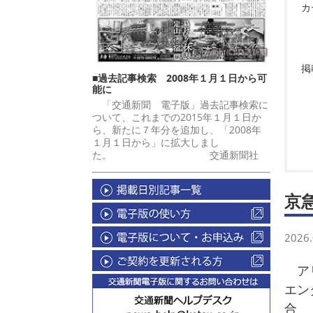
カ
掲
■過去記事検索 2008年１月１日から可
能に
「交通新聞 電子版」過去記事検索に
ついて、これまでの2015年１月１日か
ら、新たに７年分を追加し、「2008年
１月１日から」に拡大しまし
た。 交通新聞社
京
2026.
ア
エン
合