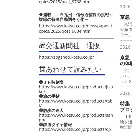
opics/2025/post_9768.html
2026.
🔶連載 ＪＲ九州 信号通信課の挑戦～
京急
複線の特殊自動閉そく化～
京浜
https://www.kotsu.co.jp/newspaper_t
東海
opics/2025/post_9604.html
リー
🎁交通新聞社 通販
2026.
京急
https://zpgshop.kotsu.co.jp/
の体
🔛あわせて読みたい
京浜
ル）
し」
🔵ＪＲ時刻表
https://www.kotsu.co.jp/products/jiko
ku/
2026.
🔵旅の手帖
https://www.kotsu.co.jp/products/tab
特集
i/
プロ
🔵散歩の達人
https://www.kotsu.co.jp/products/san
ＪＲ
po/
地を
🔵鉄道ダイヤ情報
横浜
https://www.kotsu.co.jp/products/dj/