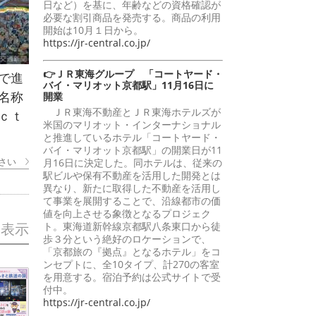
日など）を基に、年齢などの資格確認が
必要な割引商品を発売する。商品の利用
開始は10月１日から。
https://jr-central.co.jp/
👉ＪＲ東海グループ 「コートヤード・
で進
バイ・マリオット京都駅」11月16日に
名称
開業
ＪＲ東海不動産とＪＲ東海ホテルズが
ｃｔ
米国のマリオット・インターナショナル
と推進しているホテル「コートヤード・
バイ・マリオット京都駅」の開業日が11
さい
月16日に決定した。同ホテルは、従来の
駅ビルや保有不動産を活用した開発とは
異なり、新たに取得した不動産を活用し
て事業を展開することで、沿線都市の価
値を向上させる象徴となるプロジェク
ト。東海道新幹線京都駅八条東口から徒
を表示
歩３分という絶好のロケーションで、
「京都旅の『拠点』となるホテル」をコ
ンセプトに、全10タイプ、計270の客室
を用意する。宿泊予約は公式サイトで受
付中。
https://jr-central.co.jp/