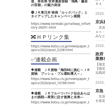
道、奈良県 世界遺産登録「飛鳥・藤原
ＲＡ
の宮都」の魅力発信
🔴ＪＲ東日本 映画「ルックバック」と
2026.
タイアップしたキャンペーン展開
京浜
https://www.toretabi.jp/railway_info/e
ntry-26091.html
京浜
ａｎ
🔀ＨＰリンク集
みな
2026.
https://www.kotsu.co.jp/newspaper_t
opics/2022/post_5238.html
政府
✅連載企画
業務
【瑞
【瑞
🔶連載 ＪＲ貨物「梅田峠に挑む～ＪＲ
元西
貨物 プッシュ・プル運転導入～」
https://www.kotsu.co.jp/newspaper_t
2026.
opics/2026/post_10188.html
京急
🔶連載 ＪＲフルーツパーク仙台あらは
京浜
まの挑戦―果実に託す復興と未来―
を改
https://www.kotsu.co.jp/newspaper_t