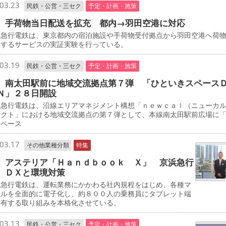
03.23
民鉄・公営・三セク
予定・計画・施策
 手荷物当日配送を拡充 都内→羽田空港に対応
急行電鉄は、東京都内の宿泊施設や手荷物受付拠点から羽田空港へ荷
送するサービスの実証実験を行っている。
03.19
民鉄・公営・三セク
予定・計画・施策
 南太田駅前に地域交流拠点第７弾 「ひといきスペース
Ｎ」２８日開設
急行電鉄は、沿線エリアマネジメント構想「ｎｅｗｃａｌ（ニューカ
ェクト」における地域交流拠点の第７弾として、本線南太田駅前広場に
スペース
03.17
その他業種分類
特集
 アステリア「Ｈａｎｄｂｏｏｋ Ｘ」 京浜急行
 ＤＸと環境対策
急行電鉄は、運転業務にかかわる社内規程をはじめ、各種マ
アルを全面的に電子化し、約８００人の乗務員にタブレット端
共有する取り組みを本格化させている。
03.13
民鉄・公営・三セク
予定・計画・施策