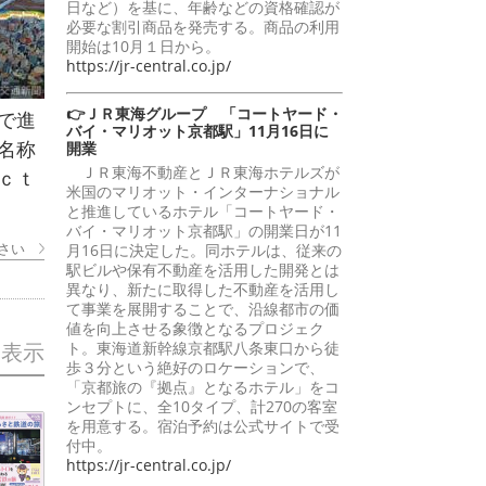
日など）を基に、年齢などの資格確認が
必要な割引商品を発売する。商品の利用
開始は10月１日から。
https://jr-central.co.jp/
👉ＪＲ東海グループ 「コートヤード・
で進
バイ・マリオット京都駅」11月16日に
名称
開業
ＪＲ東海不動産とＪＲ東海ホテルズが
ｃｔ
米国のマリオット・インターナショナル
と推進しているホテル「コートヤード・
バイ・マリオット京都駅」の開業日が11
さい
月16日に決定した。同ホテルは、従来の
駅ビルや保有不動産を活用した開発とは
異なり、新たに取得した不動産を活用し
て事業を展開することで、沿線都市の価
値を向上させる象徴となるプロジェク
ト。東海道新幹線京都駅八条東口から徒
を表示
歩３分という絶好のロケーションで、
「京都旅の『拠点』となるホテル」をコ
ンセプトに、全10タイプ、計270の客室
を用意する。宿泊予約は公式サイトで受
付中。
https://jr-central.co.jp/