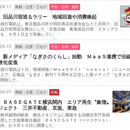
04.17
民鉄・公営・三セク
予定・計画・施策
 旧品川宿巡るラリー 地域回遊や消費喚起
急行電鉄は、東京都品川区や同区商店街連合会などと共同で、旧
道品川宿周辺を舞台にした「京急沿線 東海道品川宿 スタンプラ
」を、６月１日まで実施してい
04.10
民鉄・公営・三セク
予定・計画・施策
 新メディア「なぎさのくらし」始動 ＭａａＳ連携で沿
験化促進
急行電鉄は１日、地域情報／ＭａａＳサイト「ｎｅｗｃａｌ（ニュー
」上で、広報誌「なぎさ」創刊７０周年を記念した新メディア「なぎさ
を開始した。
04.07
民鉄・公営・三セク
特集
 ＢＡＳＥＧＡＴＥ横浜関内 エリア再生〝象徴〟
ジェクト 三井不動産、京急、東急
根岸線関内駅前、横浜スタジアムに隣接する旧横浜市庁舎跡
活用した大規模複合施設「ＢＡＳＥＧＡＴＥ（ベースゲート）
関内」が３月１９日に開業した。