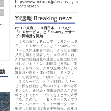
https://www.kotsu.co.jp/service/digita
l_contents/tdr/
📶速報 Breaking news
〜
👉ＪＲ東海、ＪＲ西日本、ＪＲ九州
「ＥＸサービス」と「ｅ5489」のサー
ビス間連携を開始
ＪＲ東海とＪＲ西日本、ＪＲ九州は６
日、「ＥＸサービス」と「ｅ5489」の
サービス間連携を開始し、さらなる機能
拡充を図ると発表した。９月15日には、
新幹線の自動改札を通過した際に紙で発
行している「ＥＸご利用票（座席のご案
内）」を電子化。列車や座席に加え、発
動
車番線や遅延・運休情報も「ＥＸアプ
リ」で表示する。10月20日からは、
「ＥＸサービス」と「ｅ5489」のサー
ビス間を移動する際のログイン操作が不
要となり、新幹線・在来線特急の予約情
報はそれぞれのアプリでをまとめて表示
する。このほか、「ＥＸサービス」でマ
イナンバーカードやマイナポータルから
取得した情報（障害者手帳情報、生年月