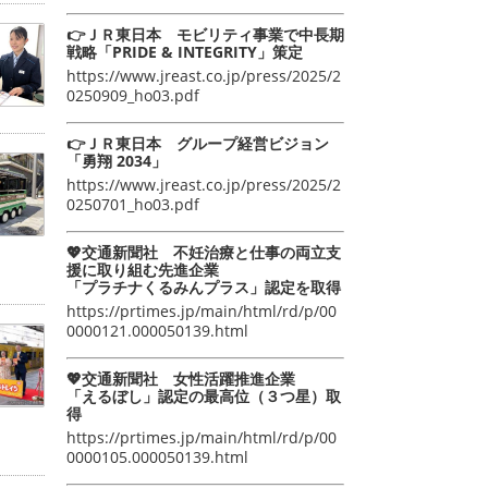
👉ＪＲ東日本 モビリティ事業で中長期
戦略「PRIDE & INTEGRITY」策定
https://www.jreast.co.jp/press/2025/2
0250909_ho03.pdf
👉ＪＲ東日本 グループ経営ビジョン
「勇翔 2034」
https://www.jreast.co.jp/press/2025/2
0250701_ho03.pdf
💖交通新聞社 不妊治療と仕事の両立支
援に取り組む先進企業
「プラチナくるみんプラス」認定を取得
https://prtimes.jp/main/html/rd/p/00
0000121.000050139.html
💖交通新聞社 女性活躍推進企業
「えるぼし」認定の最高位（３つ星）取
得
https://prtimes.jp/main/html/rd/p/00
0000105.000050139.html