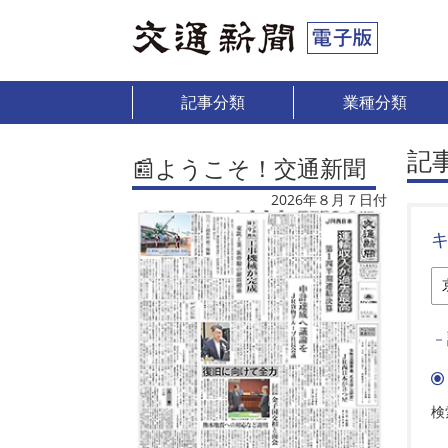
記事分類
業種分類
記
📰ようこそ！交通新聞
2026年８月７日付
－
検