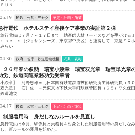
 ＦＵＮ
06.19
民鉄・公営・三セク
予定・計画・施策
急行電鉄 ホテルステイ産後ケア事業の実証第２弾
急行電鉄は７月７～１７日まで、助産師人材サービスなどを手がける
－ｓｈｅ，ｓ（ジョサンシーズ、東京都中央区）と連携して、京急ＥＸ
とみらい
04.30
政府・省庁・鉄道運輸機構
式典・表彰
 ２６年春の叙勲 瑞宝小綬章 瑞宝双光章 瑞宝単光章
功労、鉄道関連業務功労受章者
宝小綬章】 河野忠雄＝元日本国有鉄道鉄道技術研究所主幹研究員（９
宝双光章】 石川俊一＝元東京地下鉄大手町駅務管区長（６５）▽久保
武鉄道池袋
04.17
民鉄・公営・三セク
予定・計画・施策
 制服着用時 身だしなみルールを見直し
急行電鉄は今月、駅係員と乗務員を対象とした制服着用時の身だしな
定し、新ルールの運用を始めた。