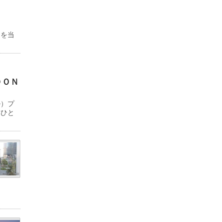
物を当
ＤＯＮ
ル）プ
「ひと