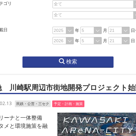
テゴリ
載日
年
月
日
年
月
日
検索
急 川崎駅周辺市街地開発プロジェクト始
02.13
民鉄・公営・三セク
予定・計画・施策
リーナと一体整備
タメと環境施策を融