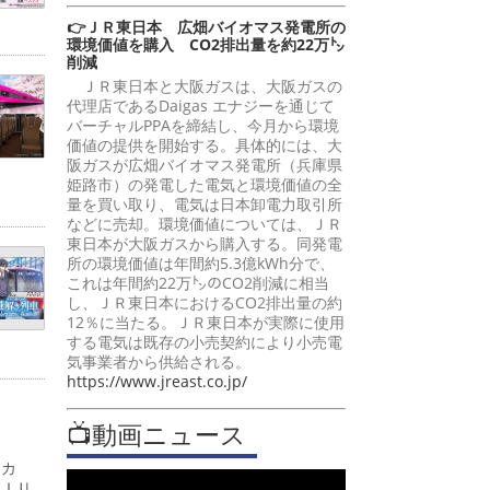
👉ＪＲ東日本 広畑バイオマス発電所の
環境価値を購入 CO2排出量を約22万㌧
削減
ＪＲ東日本と大阪ガスは、大阪ガスの
代理店であるDaigas エナジーを通じて
バーチャルPPAを締結し、今月から環境
価値の提供を開始する。具体的には、大
阪ガスが広畑バイオマス発電所（兵庫県
姫路市）の発電した電気と環境価値の全
量を買い取り、電気は日本卸電力取引所
などに売却。環境価値については、ＪＲ
東日本が大阪ガスから購入する。同発電
所の環境価値は年間約5.3億kWh分で、
これは年間約22万㌧のCO2削減に相当
し、ＪＲ東日本におけるCO2排出量の約
12％に当たる。ＪＲ東日本が実際に使用
する電気は既存の小売契約により小売電
気事業者から供給される。
https://www.jreast.co.jp/
📺動画ニュース
ーカ
ＭＩＵ