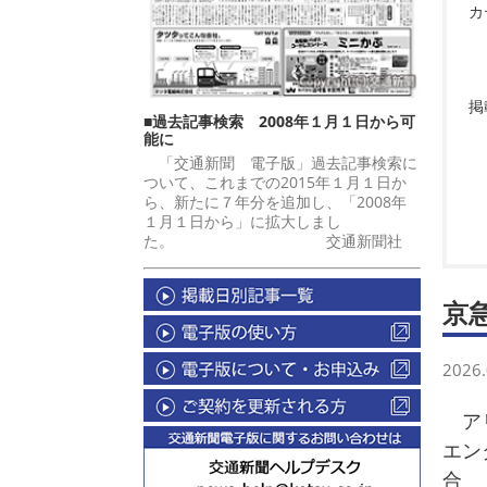
カ
掲
■過去記事検索 2008年１月１日から可
能に
「交通新聞 電子版」過去記事検索に
ついて、これまでの2015年１月１日か
ら、新たに７年分を追加し、「2008年
１月１日から」に拡大しまし
た。 交通新聞社
京
2026.
ア
エン
合