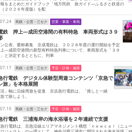
情報をまとめたガイドブック「地方民鉄 旅ガイド―ふるさと鉄道の
」（２０２６年度版）を配
07.24
民鉄・公営・三セク
営業・事業・車両
電鉄 押上―成田空港間の有料特急 車両形式は３９
形
イン公表、愛称募集 京成電鉄は、２０２８年度の運行開始を予定
押上―成田空港間の新型有料特急列車について、車両形式を「３９
形」と決定するとともに、列車
07.17
民鉄・公営・三セク
予定・計画・施策
急行電鉄 デジタル体験型周遊コンテンツ「京急で
ン旅」を本格展開
し活」軸に沿線周遊を促進 京浜急行電鉄は、「推しと一緒
京急で旅しよう。
07.10
民鉄・公営・三セク
予定・計画・施策
急行電鉄 三浦海岸の海水浴場を２年連続で支援
急行電鉄は、京急沿線エリアマネジメント構想「ｎｅｗｃａｌ（ニュ
プロジェクト」の一環として、神奈川県三浦市に開設される海水浴場「