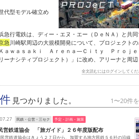
代型モデル確立め
急行電鉄は、ディー・エヌ・エー（ＤｅＮＡ）と共同
京急
川崎駅周辺の大規模開発について、プロジェクトの
Ｋａｗａｓａｋｉ Ａｒｅｎａ―Ｃｉｔｙ Ｐｒｏｊｅ
リーナシティプロジェクト）」に改め、アリーナと周辺
全文読むにはログインしてくだ
7件
見つかりました。
1〜20件
07.27
民鉄・公営・三セク
予定・計画・施策
民営鉄道協会 「旅ガイド」２６年度版配布
民営鉄道協会はきょう２７日から、加盟する地方民鉄５６社の沿線