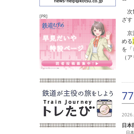
次世
[PR]
ざす
京浜
める
を「
（ア
7
2026.
日本
日本