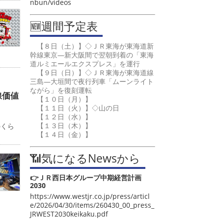
nbun/videos
🆕週間予定表
【８日（土）】◇ＪＲ東海が東海道新
幹線東京―新大阪間で翌朝到着の「東海
道ルミエールエクスプレス」を運行
【９日（日）】◇ＪＲ東海が東海道線
三島―大垣間で夜行列車「ムーンライト
ながら」を復刻運転
線価値
【１０日（月）】
【１１日（火）】◇山の日
【１２日（水）】
カ
【１３日（木）】
のくら
【１４日（金）】
📶気になるNewsから
👉ＪＲ西日本グループ中期経営計画
2030
https://www.westjr.co.jp/press/articl
e/2026/04/30/items/260430_00_press_
JRWEST2030keikaku.pdf