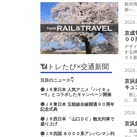
観光
旅―
2026.
京成
００
デザ
する
００
📶トレたび×交通新聞
2026.
注目のニュース👇
京浜
キュ
🔴ＪＲ東日本 人気アニメ「ハイキュ
ー‼」とコラボしたキャンペーン開催
「推
に、
🔴ＪＲ東日本 五能線全線開通９０周年
記念式典
2026.
🔴ＪＲ西日本 「山口ＤＣ」観光列車で
京浜
盛り上げ
京浜
🔴ＪＲ四国 ８０００系アンパンマン列
ル）