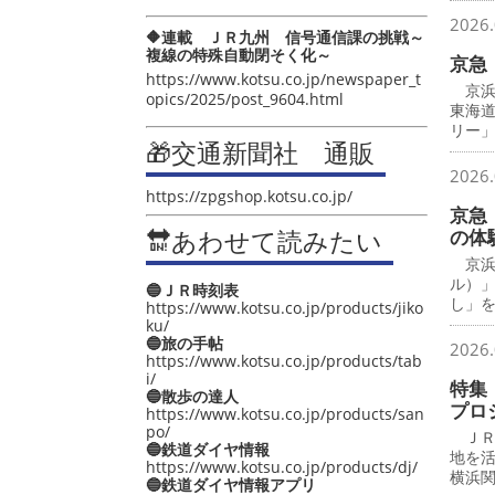
2026.
🔶連載 ＪＲ九州 信号通信課の挑戦～
複線の特殊自動閉そく化～
京急
https://www.kotsu.co.jp/newspaper_t
京浜
opics/2025/post_9604.html
東海
リー
🎁交通新聞社 通販
2026.
https://zpgshop.kotsu.co.jp/
京急
🔛あわせて読みたい
の体
京浜
ル）
🔵ＪＲ時刻表
し」
https://www.kotsu.co.jp/products/jiko
ku/
🔵旅の手帖
2026.
https://www.kotsu.co.jp/products/tab
i/
特集
🔵散歩の達人
プロ
https://www.kotsu.co.jp/products/san
po/
ＪＲ
🔵鉄道ダイヤ情報
地を
https://www.kotsu.co.jp/products/dj/
横浜
🔵鉄道ダイヤ情報アプリ