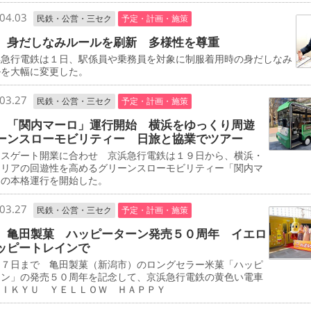
04.03
民鉄・公営・三セク
予定・計画・施策
 身だしなみルールを刷新 多様性を尊重
急行電鉄は１日、駅係員や乗務員を対象に制服着用時の身だしなみ
ルを大幅に変更した。
03.27
民鉄・公営・三セク
予定・計画・施策
 「関内マーロ」運行開始 横浜をゆっくり周遊
ーンスローモビリティー 日旅と協業でツアー
スゲート開業に合わせ 京浜急行電鉄は１９日から、横浜・
エリアの回遊性を高めるグリーンスローモビリティー「関内マ
」の本格運行を開始した。
03.27
民鉄・公営・三セク
予定・計画・施策
 亀田製菓 ハッピーターン発売５０周年 イエロ
ッピートレインで
７日まで 亀田製菓（新潟市）のロングセラー米菓「ハッピ
ーン」の発売５０周年を記念して、京浜急行電鉄の黄色い電車
ＥＩＫＹＵ ＹＥＬＬＯＷ ＨＡＰＰＹ