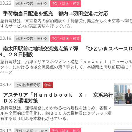
03.23
民鉄・公営・三セク
予定・計画・施策
 手荷物当日配送を拡充 都内→羽田空港に対応
急行電鉄は、東京都内の宿泊施設や手荷物受付拠点から羽田空港へ荷
送するサービスの実証実験を行っている。
03.19
民鉄・公営・三セク
予定・計画・施策
 南太田駅前に地域交流拠点第７弾 「ひといきスペース
Ｎ」２８日開設
急行電鉄は、沿線エリアマネジメント構想「ｎｅｗｃａｌ（ニューカ
ェクト」における地域交流拠点の第７弾として、本線南太田駅前広場に
スペース
03.17
その他業種分類
特集
 アステリア「Ｈａｎｄｂｏｏｋ Ｘ」 京浜急行
 ＤＸと環境対策
急行電鉄は、運転業務にかかわる社内規程をはじめ、各種マ
アルを全面的に電子化し、約８００人の乗務員にタブレット端
共有する取り組みを本格化させている。
03.13
民鉄・公営・三セク
予定・計画・施策