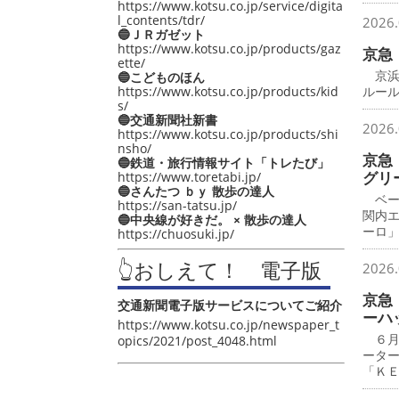
https://www.kotsu.co.jp/service/digita
l_contents/tdr/
2026.
🔵ＪＲガゼット
https://www.kotsu.co.jp/products/gaz
京急
ette/
京浜
🔵こどものほん
https://www.kotsu.co.jp/products/kid
ルー
s/
🔵交通新聞社新書
2026.
https://www.kotsu.co.jp/products/shi
nsho/
京急
🔵鉄道・旅行情報サイト「トレたび」
グリ
https://www.toretabi.jp/
🔵さんたつ ｂｙ 散歩の達人
ベー
https://san-tatsu.jp/
関内
🔵中央線が好きだ。 × 散歩の達人
ーロ
https://chuosuki.jp/
👆おしえて！ 電子版
2026.
京急
交通新聞電子版サービスについてご紹介
ーハ
https://www.kotsu.co.jp/newspaper_t
６月
opics/2021/post_4048.html
ータ
「Ｋ