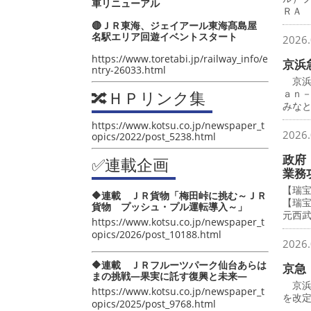
車リニューアル
ＲＡ
🔴ＪＲ東海、ジェイアール東海髙島屋
名駅エリア回遊イベントスタート
2026.
https://www.toretabi.jp/railway_info/e
京浜
ntry-26033.html
京浜
🔀ＨＰリンク集
ａｎ
みな
https://www.kotsu.co.jp/newspaper_t
2026.
opics/2022/post_5238.html
政府
✅連載企画
業務
【瑞
🔶連載 ＪＲ貨物「梅田峠に挑む～ＪＲ
【瑞
貨物 プッシュ・プル運転導入～」
元西
https://www.kotsu.co.jp/newspaper_t
opics/2026/post_10188.html
2026.
🔶連載 ＪＲフルーツパーク仙台あらは
京急
まの挑戦―果実に託す復興と未来―
京浜
https://www.kotsu.co.jp/newspaper_t
を改
opics/2025/post_9768.html