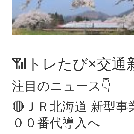
📶トレたび×交通
注目のニュース👇
🔴ＪＲ北海道 新型
００番代導入へ