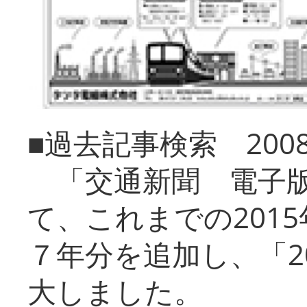
■過去記事検索 20
「交通新聞 電子版
て、これまでの201
７年分を追加し、「2
大しました