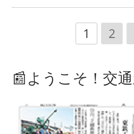
1
2
📰ようこそ！交