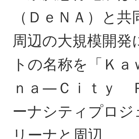
（ＤｅＮＡ）と共
周辺の大規模開発
トの名称を「Ｋａ
ｎａ―Ｃｉｔｙ 
ーナシティプロジ
リーナと周辺