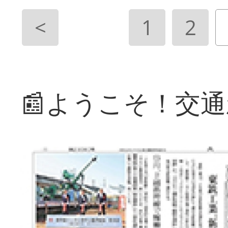
<
1
2
📰ようこそ！交