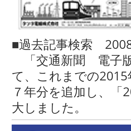
■過去記事検索 20
「交通新聞 電子版
て、これまでの201
７年分を追加し、「2
大しました