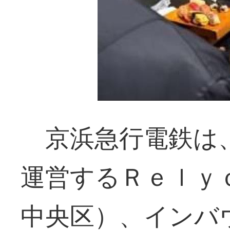
京浜急行電鉄は
運営するＲｅｌｙ
中央区）、インバ