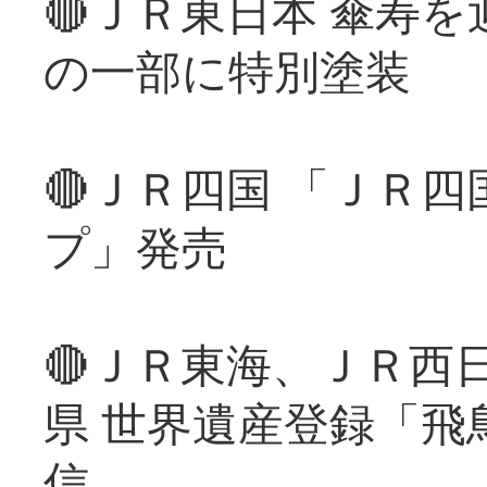
🔴ＪＲ東日本 傘寿
の一部に特別塗装
🔴ＪＲ四国 「ＪＲ
プ」発売
🔴ＪＲ東海、ＪＲ西
県 世界遺産登録「飛
信