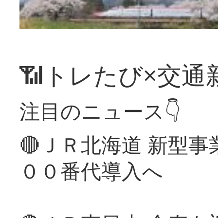
📶トレたび×交通
注目のニュース👇
🔴ＪＲ北海道 新型
００番代導入へ