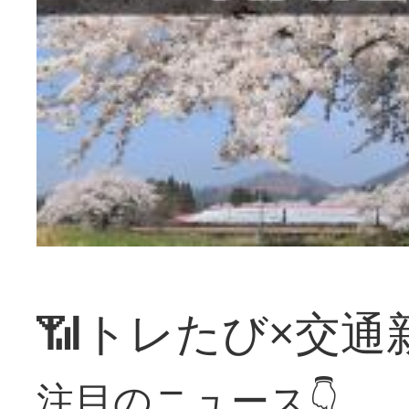
📶トレたび×交通
注目のニュース👇