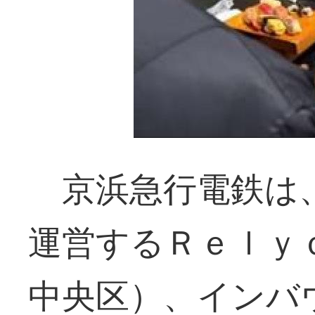
京浜急行電鉄は
運営するＲｅｌｙ
中央区）、インバ