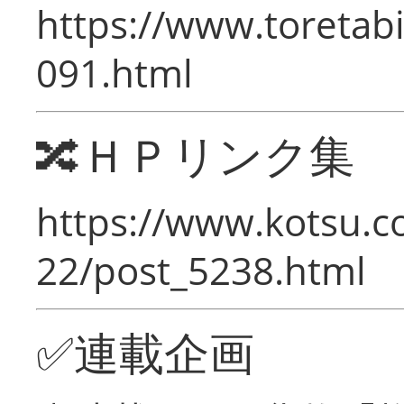
https://www.toretabi
091.html
🔀ＨＰリンク集
https://www.kotsu.c
22/post_5238.html
✅連載企画