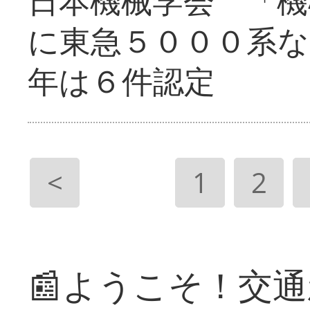
日本機械学会 「機
に東急５０００系な
年は６件認定
<
1
2
📰ようこそ！交