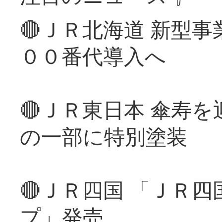
🔴ＪＲ北海道 新型
００番代導入へ
🔴ＪＲ東日本 傘寿
の一部に特別塗装
🔴ＪＲ四国 「ＪＲ
プ」発売