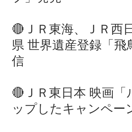
🔴ＪＲ東海、ＪＲ西
県 世界遺産登録「飛
信
🔴ＪＲ東日本 映画
ップしたキャンペー