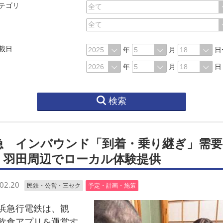
テゴリ
載日
年
月
日
年
月
日
検索
急 インバウンド「到着・乗り継ぎ」需要
 羽田周辺でローカル体験提供
02.20
民鉄・公営・三セク
予定・計画・施策
急行電鉄は、観
飲食アプリを運営す