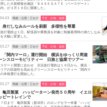
活用した大規模複合施設「ＢＡＳＥＧＡＴＥ（ベースゲート）
関内」が３月１９日に開業した。
04.03
民鉄・公営・三セク
予定・計画・施策
 身だしなみルールを刷新 多様性を尊重
急行電鉄は１日、駅係員や乗務員を対象に制服着用時の身だしなみ
ルを大幅に変更した。
03.27
民鉄・公営・三セク
予定・計画・施策
 「関内マーロ」運行開始 横浜をゆっくり周遊
ーンスローモビリティー 日旅と協業でツアー
スゲート開業に合わせ 京浜急行電鉄は１９日から、横浜・
エリアの回遊性を高めるグリーンスローモビリティー「関内マ
」の本格運行を開始した。
03.27
民鉄・公営・三セク
予定・計画・施策
 亀田製菓 ハッピーターン発売５０周年 イエロ
ッピートレインで
７日まで 亀田製菓（新潟市）のロングセラー米菓「ハッピ
ーン」の発売５０周年を記念して、京浜急行電鉄の黄色い電車