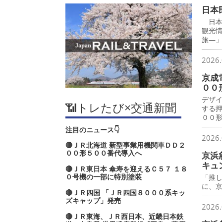
日本
日本
観光
旅―
2026.
京成
００
デザ
📶トレたび×交通新聞
する
００
注目のニュース👇
2026.
🔴ＪＲ北海道 新型事業用機関車ＤＤ２
００形５００番代導入へ
京浜
キュ
🔴ＪＲ東日本 傘寿を迎えるＣ５７ １８
０号機の一部に特別塗装
「推
に、
🔴ＪＲ四国 「ＪＲ四国８０００系キッ
ズキャップ」発売
2026.
🔴ＪＲ東海、ＪＲ西日本、近畿日本鉄