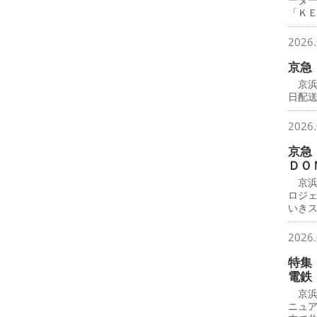
「Ｋ
2026.
京急
京浜
日配
2026.
京急
ＤＯ
京浜
ロジ
いき
2026.
特集
電鉄
京浜
ニュ