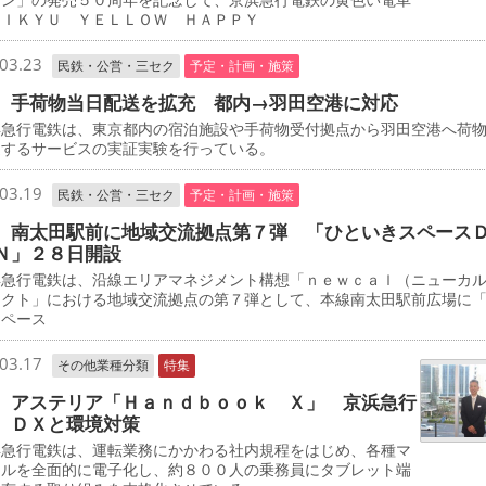
ＥＩＫＹＵ ＹＥＬＬＯＷ ＨＡＰＰＹ
03.23
民鉄・公営・三セク
予定・計画・施策
 手荷物当日配送を拡充 都内→羽田空港に対応
急行電鉄は、東京都内の宿泊施設や手荷物受付拠点から羽田空港へ荷
送するサービスの実証実験を行っている。
03.19
民鉄・公営・三セク
予定・計画・施策
 南太田駅前に地域交流拠点第７弾 「ひといきスペース
Ｎ」２８日開設
急行電鉄は、沿線エリアマネジメント構想「ｎｅｗｃａｌ（ニューカ
ェクト」における地域交流拠点の第７弾として、本線南太田駅前広場に
スペース
03.17
その他業種分類
特集
 アステリア「Ｈａｎｄｂｏｏｋ Ｘ」 京浜急行
 ＤＸと環境対策
急行電鉄は、運転業務にかかわる社内規程をはじめ、各種マ
アルを全面的に電子化し、約８００人の乗務員にタブレット端