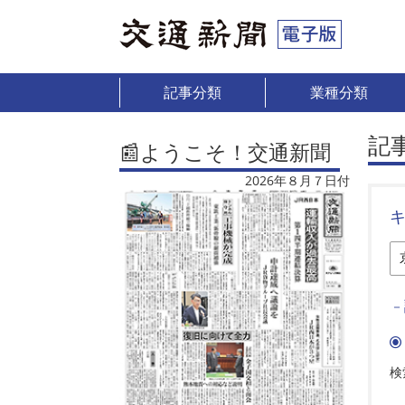
記事分類
業種分類
記
📰ようこそ！交通新聞
2026年８月７日付
－
検