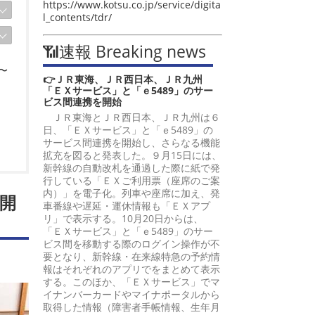
https://www.kotsu.co.jp/service/digita
l_contents/tdr/
📶速報 Breaking news
〜
👉ＪＲ東海、ＪＲ西日本、ＪＲ九州
「ＥＸサービス」と「ｅ5489」のサー
ビス間連携を開始
ＪＲ東海とＪＲ西日本、ＪＲ九州は６
日、「ＥＸサービス」と「ｅ5489」の
サービス間連携を開始し、さらなる機能
拡充を図ると発表した。９月15日には、
新幹線の自動改札を通過した際に紙で発
行している「ＥＸご利用票（座席のご案
内）」を電子化。列車や座席に加え、発
開
車番線や遅延・運休情報も「ＥＸアプ
リ」で表示する。10月20日からは、
「ＥＸサービス」と「ｅ5489」のサー
ビス間を移動する際のログイン操作が不
要となり、新幹線・在来線特急の予約情
報はそれぞれのアプリでをまとめて表示
する。このほか、「ＥＸサービス」でマ
イナンバーカードやマイナポータルから
取得した情報（障害者手帳情報、生年月