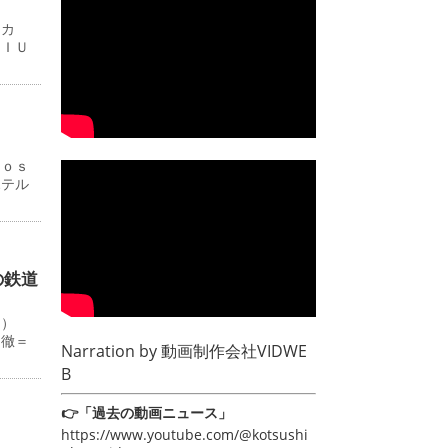
ーカ
ＭＩＵ
Ｊｏｓ
ホテル
の鉄道
０）
田徹＝
Narration by
動画制作会社VIDWE
B
👉「過去の動画ニュース」
https://www.youtube.com/@kotsushi