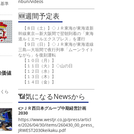
nbun/videos
み基準
🆕週間予定表
【８日（土）】◇ＪＲ東海が東海道新
幹線東京―新大阪間で翌朝到着の「東海
道ルミエールエクスプレス」を運行
【９日（日）】◇ＪＲ東海が東海道線
三島―大垣間で夜行列車「ムーンライト
ながら」を復刻運転
【１０日（月）】
【１１日（火）】◇山の日
【１２日（水）】
線価値
【１３日（木）】
【１４日（金）】
カ
のくら
📶気になるNewsから
👉ＪＲ西日本グループ中期経営計画
2030
https://www.westjr.co.jp/press/articl
e/2026/04/30/items/260430_00_press_
JRWEST2030keikaku.pdf