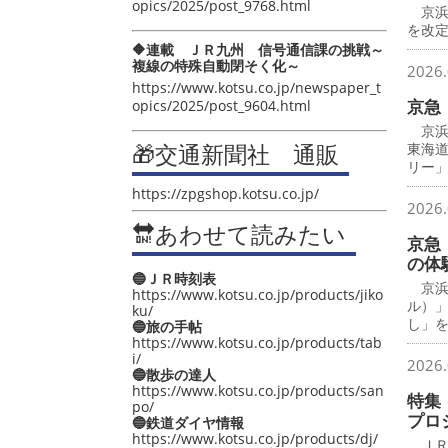
opics/2025/post_9768.html
京浜
を改
🔶連載 ＪＲ九州 信号通信課の挑戦～
複線の特殊自動閉そく化～
2026.
https://www.kotsu.co.jp/newspaper_t
京急
opics/2025/post_9604.html
京浜
🎁交通新聞社 通販
東海
リー
https://zpgshop.kotsu.co.jp/
2026.
🔛あわせて読みたい
京急
の体
🔵ＪＲ時刻表
京浜
https://www.kotsu.co.jp/products/jiko
ル）
ku/
し」
🔵旅の手帖
https://www.kotsu.co.jp/products/tab
i/
2026.
🔵散歩の達人
https://www.kotsu.co.jp/products/san
特集
po/
プロ
🔵鉄道ダイヤ情報
https://www.kotsu.co.jp/products/dj/
ＪＲ