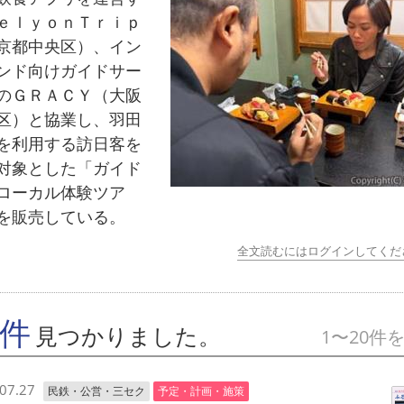
ｅｌｙｏｎＴｒｉｐ
京都中央区）、イン
ンド向けガイドサー
のＧＲＡＣＹ（大阪
区）と協業し、羽田
を利用する訪日客を
対象とした「ガイド
ローカル体験ツア
を販売している。
全文読むにはログインしてくだ
7件
見つかりました。
1〜20件
07.27
民鉄・公営・三セク
予定・計画・施策