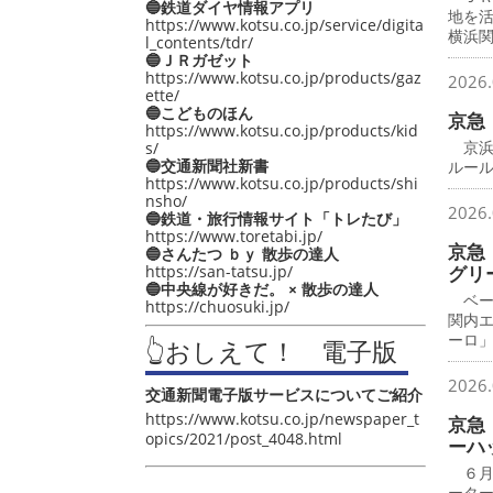
🔵鉄道ダイヤ情報アプリ
地を
https://www.kotsu.co.jp/service/digita
横浜
l_contents/tdr/
🔵ＪＲガゼット
https://www.kotsu.co.jp/products/gaz
2026.
ette/
🔵こどものほん
京急
https://www.kotsu.co.jp/products/kid
京浜
s/
🔵交通新聞社新書
ルー
https://www.kotsu.co.jp/products/shi
nsho/
2026.
🔵鉄道・旅行情報サイト「トレたび」
https://www.toretabi.jp/
京急
🔵さんたつ ｂｙ 散歩の達人
https://san-tatsu.jp/
グリ
🔵中央線が好きだ。 × 散歩の達人
ベー
https://chuosuki.jp/
関内
ーロ
👆おしえて！ 電子版
2026.
交通新聞電子版サービスについてご紹介
https://www.kotsu.co.jp/newspaper_t
京急
opics/2021/post_4048.html
ーハ
６月
ータ