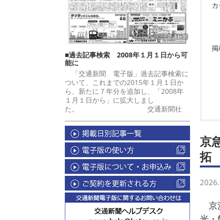
カ
掲
■過去記事検索 2008年１月１日から可
能に
「交通新聞 電子版」過去記事検索に
ついて、これまでの2015年１月１日か
ら、新たに７年分を追加し、「2008年
１月１日から」に拡大しまし
た。 交通新聞社
京
拓
2026.
京浜
光・