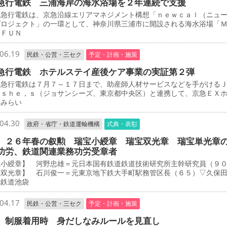
急行電鉄 三浦海岸の海水浴場を２年連続で支援
急行電鉄は、京急沿線エリアマネジメント構想「ｎｅｗｃａｌ（ニュ
プロジェクト」の一環として、神奈川県三浦市に開設される海水浴場「
 ＦＵＮ
06.19
民鉄・公営・三セク
予定・計画・施策
急行電鉄 ホテルステイ産後ケア事業の実証第２弾
急行電鉄は７月７～１７日まで、助産師人材サービスなどを手がける
－ｓｈｅ，ｓ（ジョサンシーズ、東京都中央区）と連携して、京急ＥＸ
とみらい
04.30
政府・省庁・鉄道運輸機構
式典・表彰
 ２６年春の叙勲 瑞宝小綬章 瑞宝双光章 瑞宝単光章
功労、鉄道関連業務功労受章者
宝小綬章】 河野忠雄＝元日本国有鉄道鉄道技術研究所主幹研究員（９
宝双光章】 石川俊一＝元東京地下鉄大手町駅務管区長（６５）▽久保
武鉄道池袋
04.17
民鉄・公営・三セク
予定・計画・施策
 制服着用時 身だしなみルールを見直し