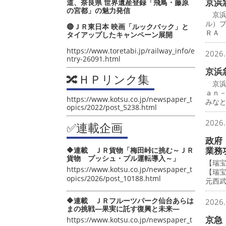
京浜
道、奈良県 世界遺産登録「飛鳥・藤原
の宮都」の魅力発信
京浜
ル）
🔴ＪＲ東日本 映画「ルックバック」と
ＲＡ
タイアップしたキャンペーン展開
https://www.toretabi.jp/railway_info/e
2026.
ntry-26091.html
京浜
🔀ＨＰリンク集
京浜
ａｎ
https://www.kotsu.co.jp/newspaper_t
みな
opics/2022/post_5238.html
2026.
✅連載企画
政府
業務
🔶連載 ＪＲ貨物「梅田峠に挑む～ＪＲ
貨物 プッシュ・プル運転導入～」
【瑞
https://www.kotsu.co.jp/newspaper_t
【瑞
opics/2026/post_10188.html
元西
🔶連載 ＪＲフルーツパーク仙台あらは
2026.
まの挑戦―果実に託す復興と未来―
京急
https://www.kotsu.co.jp/newspaper_t