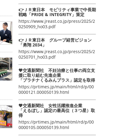
👉ＪＲ東日本 モビリティ事業で中長期
戦略「PRIDE & INTEGRITY」策定
https://www.jreast.co.jp/press/2025/2
0250909_ho03.pdf
👉ＪＲ東日本 グループ経営ビジョン
「勇翔 2034」
https://www.jreast.co.jp/press/2025/2
0250701_ho03.pdf
💖交通新聞社 不妊治療と仕事の両立支
援に取り組む先進企業
「プラチナくるみんプラス」認定を取得
https://prtimes.jp/main/html/rd/p/00
0000121.000050139.html
💖交通新聞社 女性活躍推進企業
「えるぼし」認定の最高位（３つ星）取
得
https://prtimes.jp/main/html/rd/p/00
0000105.000050139.html