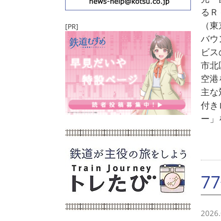
るＲ
（東
[PR]
バウ
ビス
市北
空港
主な
付き
ー」
7
2026.