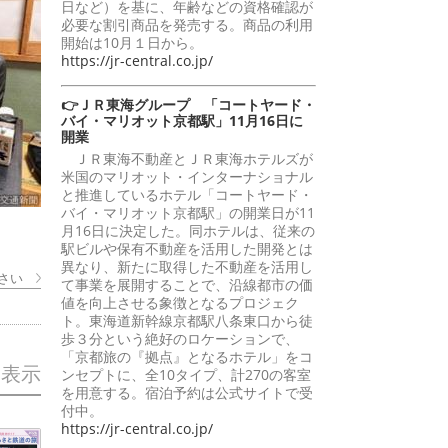
日など）を基に、年齢などの資格確認が
必要な割引商品を発売する。商品の利用
開始は10月１日から。
https://jr-central.co.jp/
👉ＪＲ東海グループ 「コートヤード・
バイ・マリオット京都駅」11月16日に
開業
ＪＲ東海不動産とＪＲ東海ホテルズが
米国のマリオット・インターナショナル
と推進しているホテル「コートヤード・
バイ・マリオット京都駅」の開業日が11
月16日に決定した。同ホテルは、従来の
駅ビルや保有不動産を活用した開発とは
異なり、新たに取得した不動産を活用し
さい
て事業を展開することで、沿線都市の価
値を向上させる象徴となるプロジェク
ト。東海道新幹線京都駅八条東口から徒
歩３分という絶好のロケーションで、
「京都旅の『拠点』となるホテル」をコ
を表示
ンセプトに、全10タイプ、計270の客室
を用意する。宿泊予約は公式サイトで受
付中。
https://jr-central.co.jp/