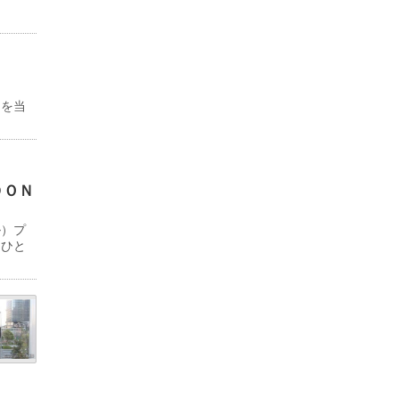
物を当
ＤＯＮ
ル）プ
「ひと