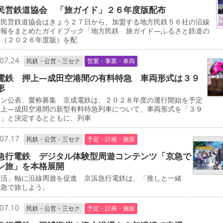
民営鉄道協会 「旅ガイド」２６年度版配布
民営鉄道協会はきょう２７日から、加盟する地方民鉄５６社の沿線
情報をまとめたガイドブック「地方民鉄 旅ガイド―ふるさと鉄道の
」（２０２６年度版）を配
07.24
民鉄・公営・三セク
営業・事業・車両
電鉄 押上―成田空港間の有料特急 車両形式は３９
形
イン公表、愛称募集 京成電鉄は、２０２８年度の運行開始を予定
押上―成田空港間の新型有料特急列車について、車両形式を「３９
形」と決定するとともに、列車
07.17
民鉄・公営・三セク
予定・計画・施策
急行電鉄 デジタル体験型周遊コンテンツ「京急で
ン旅」を本格展開
し活」軸に沿線周遊を促進 京浜急行電鉄は、「推しと一緒
京急で旅しよう。
07.10
民鉄・公営・三セク
予定・計画・施策