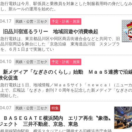
急行電鉄は今月、駅係員と乗務員を対象とした制服着用時の身だしな
定し、新ルールの運用を始めた。
04.17
民鉄・公営・三セク
予定・計画・施策
 旧品川宿巡るラリー 地域回遊や消費喚起
急行電鉄は、東京都品川区や同区商店街連合会などと共同で、旧
道品川宿周辺を舞台にした「京急沿線 東海道品川宿 スタンプラ
」を、６月１日まで実施してい
04.10
民鉄・公営・三セク
予定・計画・施策
 新メディア「なぎさのくらし」始動 ＭａａＳ連携で沿
験化促進
急行電鉄は１日、地域情報／ＭａａＳサイト「ｎｅｗｃａｌ（ニュー
」上で、広報誌「なぎさ」創刊７０周年を記念した新メディア「なぎさ
を開始した。
04.07
民鉄・公営・三セク
特集
 ＢＡＳＥＧＡＴＥ横浜関内 エリア再生〝象徴〟
ジェクト 三井不動産、京急、東急
根岸線関内駅前、横浜スタジアムに隣接する旧横浜市庁舎跡