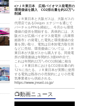
👉ＪＲ東日本 広畑バイオマス発電所の
環境価値を購入 CO2排出量を約22万㌧
削減
ＪＲ東日本と大阪ガスは、大阪ガスの
代理店であるDaigas エナジーを通じて
バーチャルPPAを締結し、今月から環境
価値の提供を開始する。具体的には、大
阪ガスが広畑バイオマス発電所（兵庫県
姫路市）の発電した電気と環境価値の全
量を買い取り、電気は日本卸電力取引所
などに売却。環境価値については、ＪＲ
東日本が大阪ガスから購入する。同発電
所の環境価値は年間約5.3億kWh分で、
これは年間約22万㌧のCO2削減に相当
し、ＪＲ東日本におけるCO2排出量の約
12％に当たる。ＪＲ東日本が実際に使用
する電気は既存の小売契約により小売電
気事業者から供給される。
https://www.jreast.co.jp/
📺動画ニュース