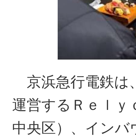
京浜急行電鉄は
運営するＲｅｌｙ
中央区）、インバ