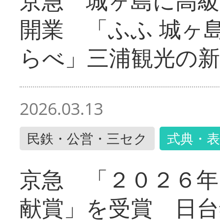
京急 城ヶ島に高級
開業 「ふふ 城ヶ島
らべ」三浦観光の新
2026.03.13
民鉄・公営・三セク
式典・表
京急 「２０２６年
献賞」を受賞 日台