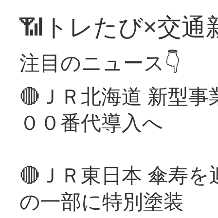
📶トレたび×交通
注目のニュース👇
🔴ＪＲ北海道 新型
００番代導入へ
🔴ＪＲ東日本 傘寿
の一部に特別塗装