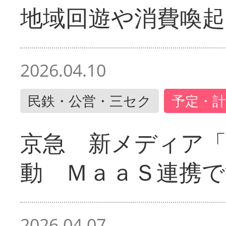
地域回遊や消費喚起
2026.04.10
民鉄・公営・三セク
予定・計
京急 新メディア
動 ＭａａＳ連携で
2026.04.07