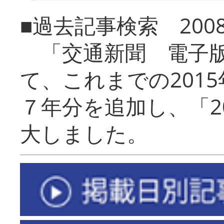
■過去記事検索 20
「交通新聞 電子版
て、これまでの201
７年分を追加し、「2
大しました