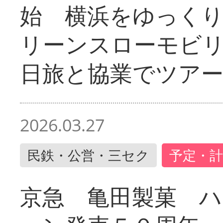
始 横浜をゆっく
リーンスローモビ
日旅と協業でツア
2026.03.27
民鉄・公営・三セク
予定・計
京急 亀田製菓 ハ