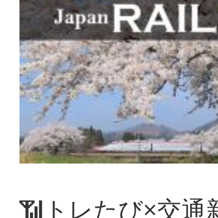
📶トレたび×交通