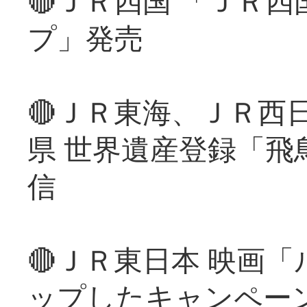
🔴ＪＲ四国 「ＪＲ
プ」発売
🔴ＪＲ東海、ＪＲ西
県 世界遺産登録「飛
信
🔴ＪＲ東日本 映画
ップしたキャンペー