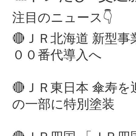
注目のニュース👇
🔴ＪＲ北海道 新型
００番代導入へ
🔴ＪＲ東日本 傘寿
の一部に特別塗装