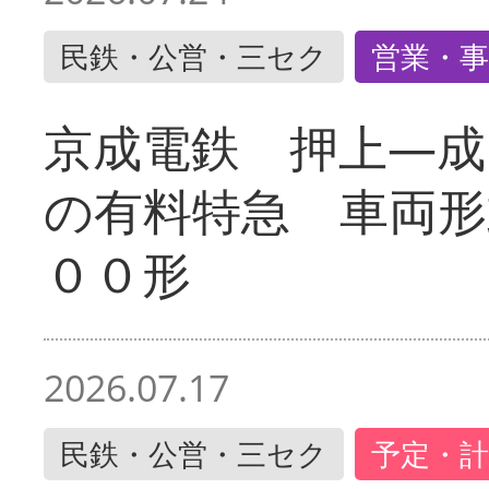
民鉄・公営・三セク
営業・事
京成電鉄 押上―成
の有料特急 車両形
００形
2026.07.17
民鉄・公営・三セク
予定・計