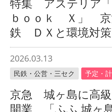
特集 アステリア
ｂｏｏｋ Ｘ」 京
鉄 ＤＸと環境対策
2026.03.13
民鉄・公営・三セク
予定・計
京急 城ヶ島に高級
開業 「ふふ 城ヶ島