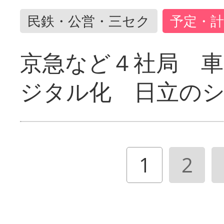
民鉄・公営・三セク
予定・計
京急など４社局 
ジタル化 日立の
1
2