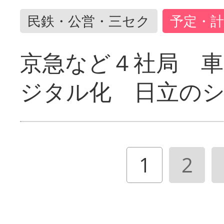
民鉄・公営・三セク
予定・計
京急など４社局 
ジタル化 日立の
1
2