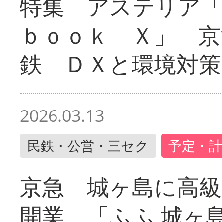
特集 アステリア
ｂｏｏｋ Ｘ」 京
鉄 ＤＸと環境対策
2026.03.13
民鉄・公営・三セク
予定・計
京急 城ヶ島に高級
開業 「ふふ 城ヶ島