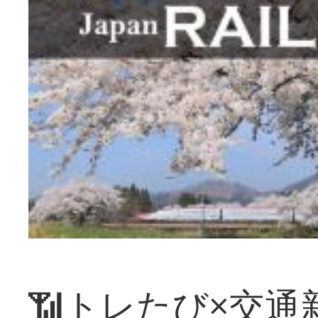
📶トレたび×交通