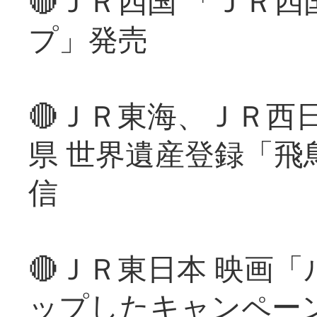
🔴ＪＲ四国 「ＪＲ
プ」発売
🔴ＪＲ東海、ＪＲ西
県 世界遺産登録「飛
信
🔴ＪＲ東日本 映画
ップしたキャンペー