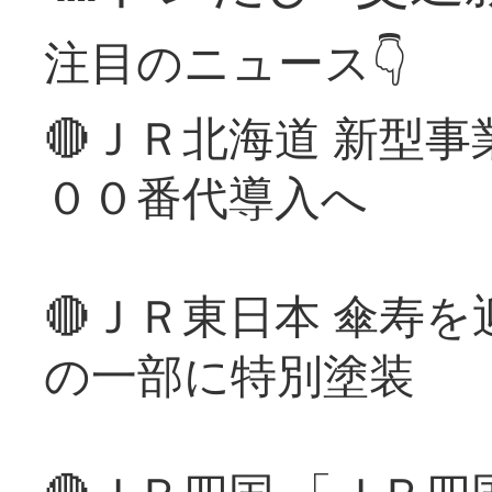
注目のニュース👇
🔴ＪＲ北海道 新型
００番代導入へ
🔴ＪＲ東日本 傘寿
の一部に特別塗装