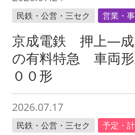
民鉄・公営・三セク
営業・事
京成電鉄 押上―成
の有料特急 車両形
００形
2026.07.17
民鉄・公営・三セク
予定・計