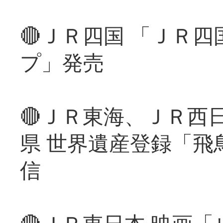
🔴ＪＲ四国 「ＪＲ
プ」発売
🔴ＪＲ東海、ＪＲ西
県 世界遺産登録「飛
信