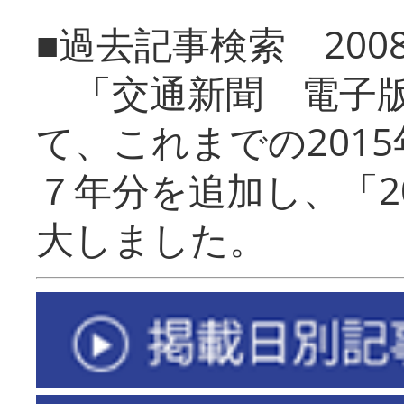
■過去記事検索 20
「交通新聞 電子版
て、これまでの201
７年分を追加し、「2
大しました