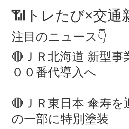
📶トレたび×交通
注目のニュース👇
🔴ＪＲ北海道 新型
００番代導入へ
🔴ＪＲ東日本 傘寿
の一部に特別塗装