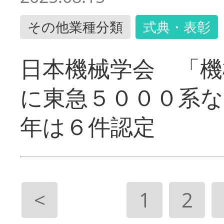
その他業種分類
式典・表彰
日本機械学会 「機
に東急５０００系な
年は６件認定
<
1
2