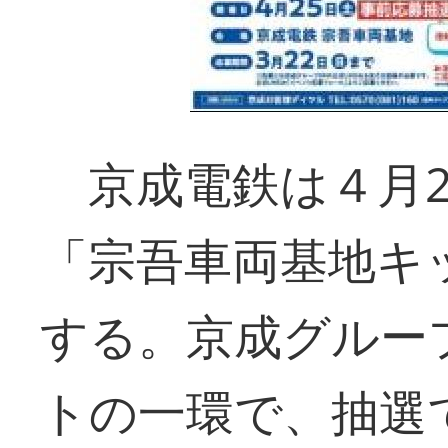
京成電鉄は４月2
「宗吾車両基地キ
する。京成グルー
トの一環で、抽選で