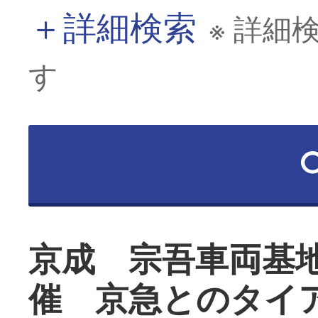
＋
詳細検索
※ 詳細
す
京成 宗吾車両基
催 京急とのタイ