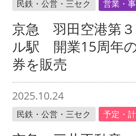
民鉄・公営・三セク
営業・事
京急 羽田空港第３
ル駅 開業15周年
券を販売
2025.10.24
民鉄・公営・三セク
予定・計