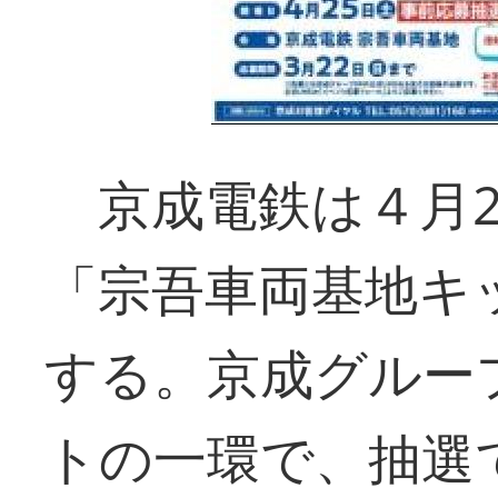
京成電鉄は４月2
「宗吾車両基地キ
する。京成グルー
トの一環で、抽選で