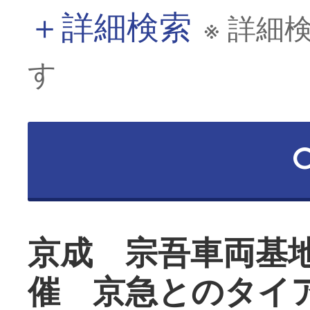
＋
詳細検索
※ 詳細
す
京成 宗吾車両基
催 京急とのタイ