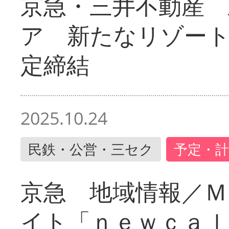
京急・三井不動産 
ア 新たなリゾー
定締結
2025.10.24
民鉄・公営・三セク
予定・計
京急 地域情報／Ｍ
イト「ｎｅｗｃａｌ