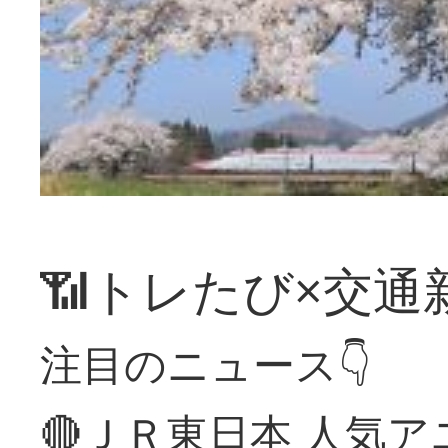
📶トレたび×交通
注目のニュース👇
🔴ＪＲ東日本 人気