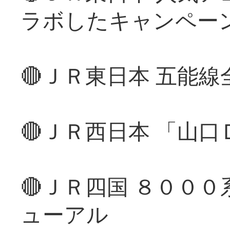
ラボしたキャンペー
🔴ＪＲ東日本 五能
🔴ＪＲ西日本 「山
🔴ＪＲ四国 ８００
ューアル