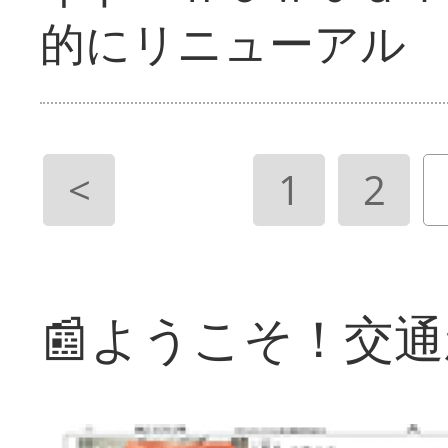
的にリニューアル
<
1
2
📰ようこそ！交