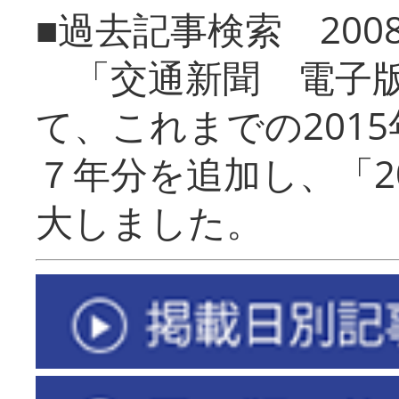
■過去記事検索 20
「交通新聞 電子版
て、これまでの201
７年分を追加し、「2
大しました