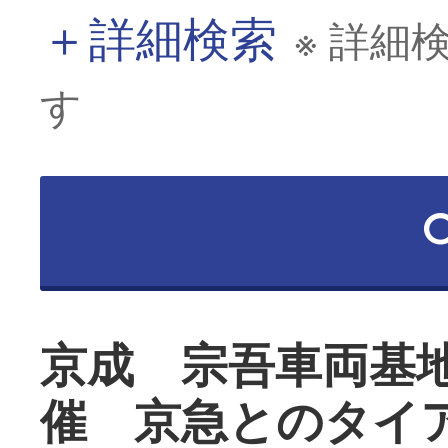
＋
詳細検索
※ 詳細
す
京成 宗吾車両基
催 京急とのタイ