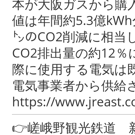
本が大阪ガスから購
値は年間約5.3億kW
㌧のCO2削減に相当
CO2排出量の約12
際に使用する電気は
電気事業者から供給
https://www.jreast.co
👉嵯峨野観光鉄道