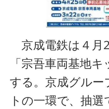
京成電鉄は４月2
「宗吾車両基地キ
する。京成グルー
トの一環で、抽選で