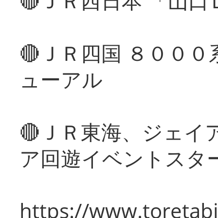
🔴ＪＲ西日本 「山
🔴ＪＲ四国 ８００
ューアル
🔴ＪＲ東海、ジェイ
ア回遊イベントスタ
https://www.toretabi