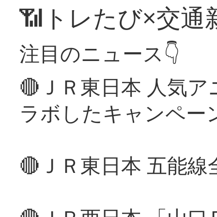
📶トレたび×交通
注目のニュース👇
🔴ＪＲ東日本 人気
ラボしたキャンペー
🔴ＪＲ東日本 五能