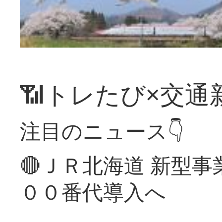
📶トレたび×交通
注目のニュース👇
🔴ＪＲ北海道 新型
００番代導入へ