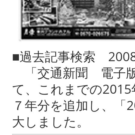
■過去記事検索 20
「交通新聞 電子版
て、これまでの201
７年分を追加し、「2
大しました