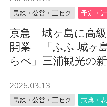
民鉄・公営・三セク
予定・計
京急 城ヶ島に高級
開業 「ふふ 城ヶ島
らべ」三浦観光の新
2026.03.13
民鉄・公営・三セク
式典・表