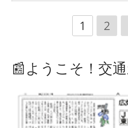
1
2
📰ようこそ！交