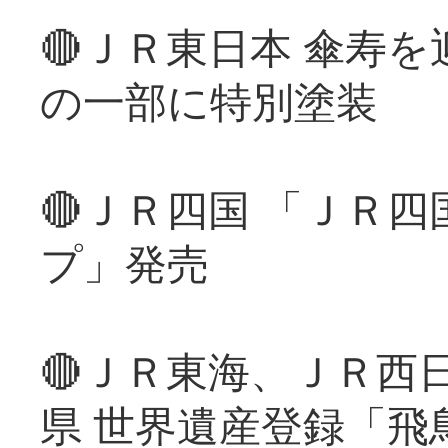
🔴ＪＲ東日本 傘寿
の一部に特別塗装
🔴ＪＲ四国 「ＪＲ
プ」発売
🔴ＪＲ東海、ＪＲ西
県 世界遺産登録「飛