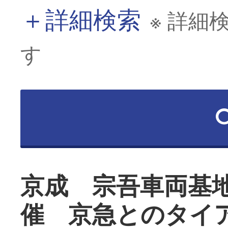
＋
詳細検索
※ 詳細
す
京成 宗吾車両基
催 京急とのタイ