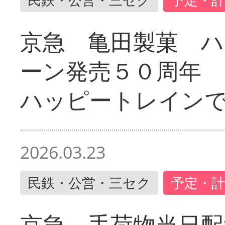
京急 亀田製菓 ハ
ーン発売５０周年 
ハッピートレイン
2026.03.23
民鉄・公営・三セク
予定・計
京急 手荷物当日配