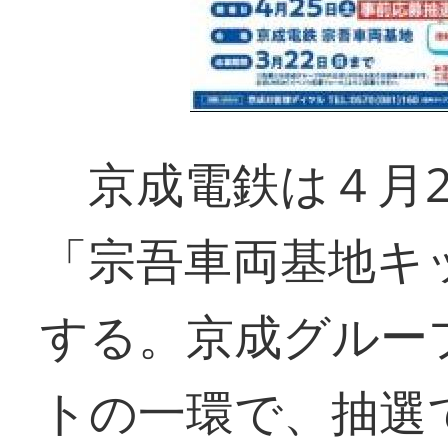
京成電鉄は４月2
「宗吾車両基地キ
する。京成グルー
トの一環で、抽選で