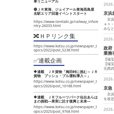
車リニューアル
2026.
🔴ＪＲ東海、ジェイアール東海髙島屋
京浜
名駅エリア回遊イベントスタート
京浜
https://www.toretabi.jp/railway_info/e
ａｎ
ntry-26033.html
みな
🔀ＨＰリンク集
2026.
https://www.kotsu.co.jp/newspaper_t
政府
opics/2022/post_5238.html
業務
✅連載企画
【瑞
【瑞
元西
🔶連載 ＪＲ貨物「梅田峠に挑む～ＪＲ
貨物 プッシュ・プル運転導入～」
2026.
https://www.kotsu.co.jp/newspaper_t
opics/2026/post_10188.html
京急
京浜
🔶連載 ＪＲフルーツパーク仙台あらは
を改
まの挑戦―果実に託す復興と未来―
https://www.kotsu.co.jp/newspaper_t
2026.
opics/2025/post_9768.html