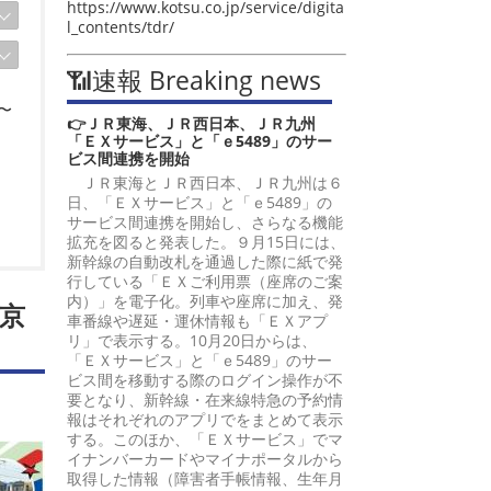
https://www.kotsu.co.jp/service/digita
l_contents/tdr/
📶速報 Breaking news
〜
👉ＪＲ東海、ＪＲ西日本、ＪＲ九州
「ＥＸサービス」と「ｅ5489」のサー
ビス間連携を開始
ＪＲ東海とＪＲ西日本、ＪＲ九州は６
日、「ＥＸサービス」と「ｅ5489」の
サービス間連携を開始し、さらなる機能
拡充を図ると発表した。９月15日には、
新幹線の自動改札を通過した際に紙で発
行している「ＥＸご利用票（座席のご案
内）」を電子化。列車や座席に加え、発
京
車番線や遅延・運休情報も「ＥＸアプ
リ」で表示する。10月20日からは、
「ＥＸサービス」と「ｅ5489」のサー
ビス間を移動する際のログイン操作が不
要となり、新幹線・在来線特急の予約情
報はそれぞれのアプリでをまとめて表示
する。このほか、「ＥＸサービス」でマ
イナンバーカードやマイナポータルから
取得した情報（障害者手帳情報、生年月