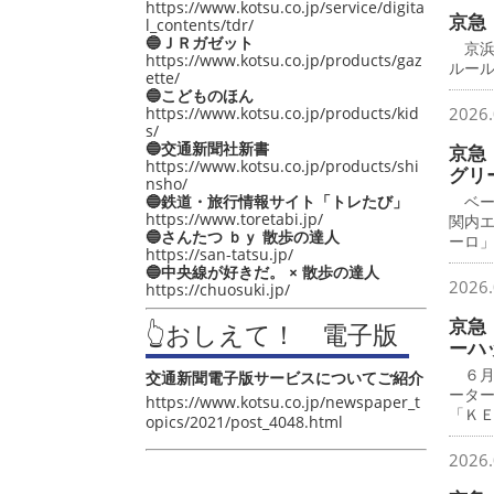
https://www.kotsu.co.jp/service/digita
京急
l_contents/tdr/
🔵ＪＲガゼット
京浜
https://www.kotsu.co.jp/products/gaz
ルー
ette/
🔵こどものほん
https://www.kotsu.co.jp/products/kid
2026.
s/
🔵交通新聞社新書
京急
https://www.kotsu.co.jp/products/shi
グリ
nsho/
🔵鉄道・旅行情報サイト「トレたび」
ベー
https://www.toretabi.jp/
関内
🔵さんたつ ｂｙ 散歩の達人
ーロ
https://san-tatsu.jp/
🔵中央線が好きだ。 × 散歩の達人
2026.
https://chuosuki.jp/
京急
👆おしえて！ 電子版
ーハ
６月
交通新聞電子版サービスについてご紹介
ータ
https://www.kotsu.co.jp/newspaper_t
「Ｋ
opics/2021/post_4048.html
2026.