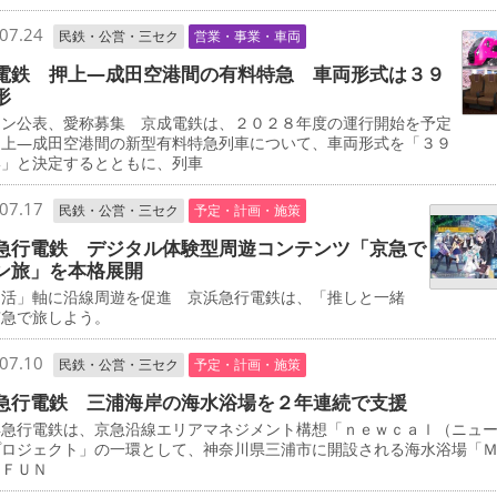
07.24
民鉄・公営・三セク
営業・事業・車両
電鉄 押上―成田空港間の有料特急 車両形式は３９
形
イン公表、愛称募集 京成電鉄は、２０２８年度の運行開始を予定
押上―成田空港間の新型有料特急列車について、車両形式を「３９
形」と決定するとともに、列車
07.17
民鉄・公営・三セク
予定・計画・施策
急行電鉄 デジタル体験型周遊コンテンツ「京急で
ン旅」を本格展開
し活」軸に沿線周遊を促進 京浜急行電鉄は、「推しと一緒
京急で旅しよう。
07.10
民鉄・公営・三セク
予定・計画・施策
急行電鉄 三浦海岸の海水浴場を２年連続で支援
急行電鉄は、京急沿線エリアマネジメント構想「ｎｅｗｃａｌ（ニュ
プロジェクト」の一環として、神奈川県三浦市に開設される海水浴場「
 ＦＵＮ