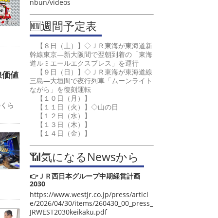
nbun/videos
🆕週間予定表
【８日（土）】◇ＪＲ東海が東海道新
幹線東京―新大阪間で翌朝到着の「東海
道ルミエールエクスプレス」を運行
【９日（日）】◇ＪＲ東海が東海道線
線価値
三島―大垣間で夜行列車「ムーンライト
ながら」を復刻運転
カ
【１０日（月）】
のくら
【１１日（火）】◇山の日
【１２日（水）】
【１３日（木）】
【１４日（金）】
📶気になるNewsから
👉ＪＲ西日本グループ中期経営計画
2030
https://www.westjr.co.jp/press/articl
e/2026/04/30/items/260430_00_press_
JRWEST2030keikaku.pdf