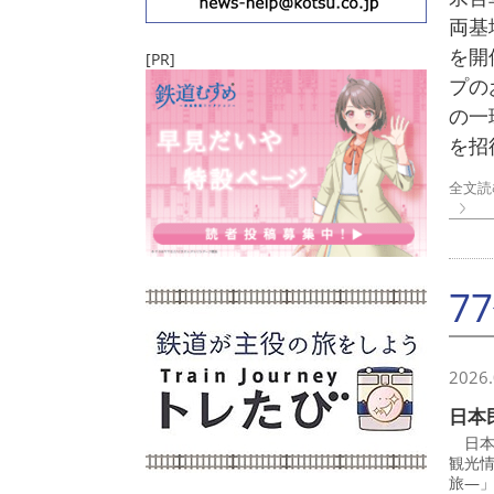
両基
を開
[PR]
プの
の一
を招
全文読
7
2026.
日本
日本
観光
旅―