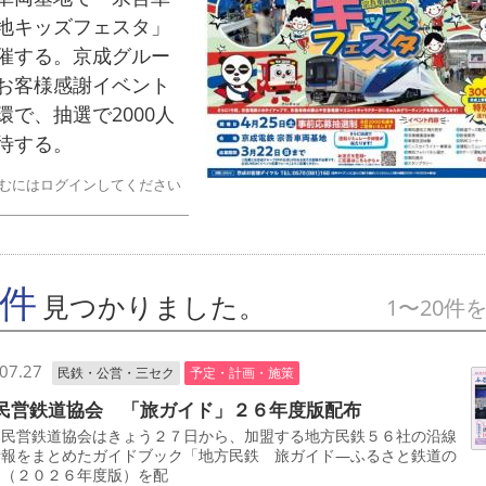
地キッズフェスタ」
催する。京成グルー
お客様感謝イベント
環で、抽選で2000人
待する。
むにはログインしてください
7件
見つかりました。
1〜20件
07.27
民鉄・公営・三セク
予定・計画・施策
民営鉄道協会 「旅ガイド」２６年度版配布
民営鉄道協会はきょう２７日から、加盟する地方民鉄５６社の沿線
情報をまとめたガイドブック「地方民鉄 旅ガイド―ふるさと鉄道の
」（２０２６年度版）を配