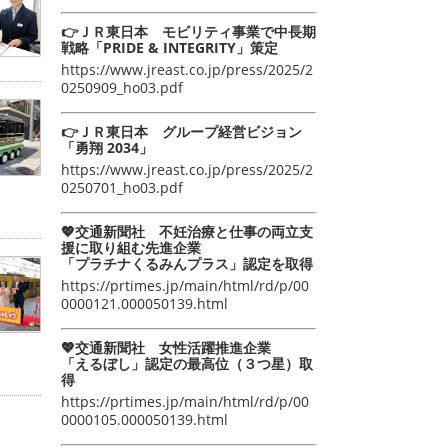
👉ＪＲ東日本 モビリティ事業で中長期
戦略「PRIDE & INTEGRITY」策定
https://www.jreast.co.jp/press/2025/2
0250909_ho03.pdf
👉ＪＲ東日本 グループ経営ビジョン
「勇翔 2034」
https://www.jreast.co.jp/press/2025/2
0250701_ho03.pdf
💖交通新聞社 不妊治療と仕事の両立支
援に取り組む先進企業
「プラチナくるみんプラス」認定を取得
https://prtimes.jp/main/html/rd/p/00
0000121.000050139.html
💖交通新聞社 女性活躍推進企業
「えるぼし」認定の最高位（３つ星）取
得
https://prtimes.jp/main/html/rd/p/00
0000105.000050139.html