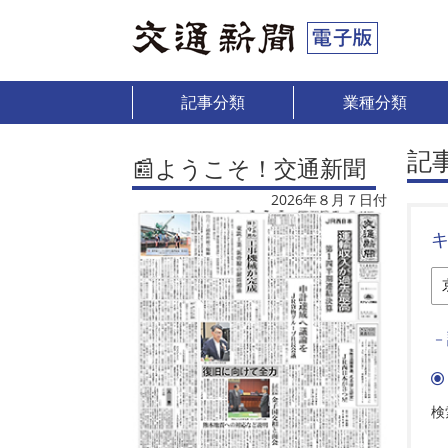
記事分類
業種分類
記
📰ようこそ！交通新聞
2026年８月７日付
－
検