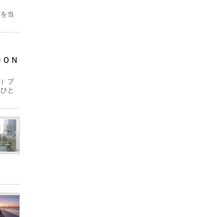
物を当
ＤＯＮ
ル）プ
「ひと