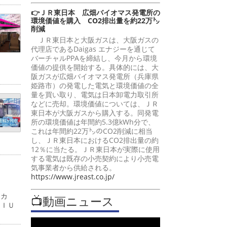
👉ＪＲ東日本 広畑バイオマス発電所の
環境価値を購入 CO2排出量を約22万㌧
削減
ＪＲ東日本と大阪ガスは、大阪ガスの
代理店であるDaigas エナジーを通じて
バーチャルPPAを締結し、今月から環境
価値の提供を開始する。具体的には、大
阪ガスが広畑バイオマス発電所（兵庫県
姫路市）の発電した電気と環境価値の全
量を買い取り、電気は日本卸電力取引所
などに売却。環境価値については、ＪＲ
東日本が大阪ガスから購入する。同発電
所の環境価値は年間約5.3億kWh分で、
これは年間約22万㌧のCO2削減に相当
し、ＪＲ東日本におけるCO2排出量の約
12％に当たる。ＪＲ東日本が実際に使用
する電気は既存の小売契約により小売電
気事業者から供給される。
https://www.jreast.co.jp/
ーカ
📺動画ニュース
ＭＩＵ