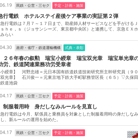
06.19
民鉄・公営・三セク
予定・計画・施策
急行電鉄 ホテルステイ産後ケア事業の実証第２弾
急行電鉄は７月７～１７日まで、助産師人材サービスなどを手がける
－ｓｈｅ，ｓ（ジョサンシーズ、東京都中央区）と連携して、京急ＥＸ
とみらい
04.30
政府・省庁・鉄道運輸機構
式典・表彰
 ２６年春の叙勲 瑞宝小綬章 瑞宝双光章 瑞宝単光章
功労、鉄道関連業務功労受章者
宝小綬章】 河野忠雄＝元日本国有鉄道鉄道技術研究所主幹研究員（９
宝双光章】 石川俊一＝元東京地下鉄大手町駅務管区長（６５）▽久保
武鉄道池袋
04.17
民鉄・公営・三セク
予定・計画・施策
 制服着用時 身だしなみルールを見直し
急行電鉄は今月、駅係員と乗務員を対象とした制服着用時の身だしな
定し、新ルールの運用を始めた。
04.17
民鉄・公営・三セク
予定・計画・施策