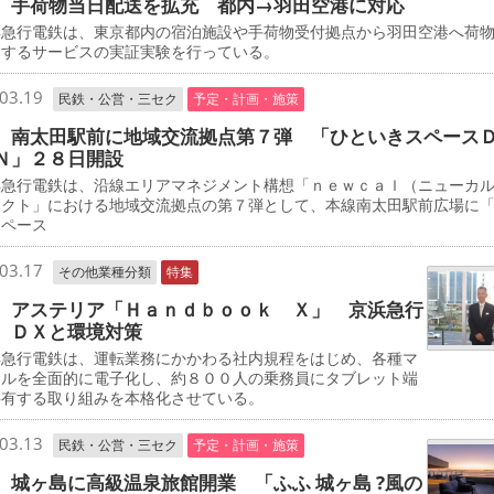
 手荷物当日配送を拡充 都内→羽田空港に対応
急行電鉄は、東京都内の宿泊施設や手荷物受付拠点から羽田空港へ荷
送するサービスの実証実験を行っている。
03.19
民鉄・公営・三セク
予定・計画・施策
 南太田駅前に地域交流拠点第７弾 「ひといきスペース
Ｎ」２８日開設
急行電鉄は、沿線エリアマネジメント構想「ｎｅｗｃａｌ（ニューカ
ェクト」における地域交流拠点の第７弾として、本線南太田駅前広場に
スペース
03.17
その他業種分類
特集
 アステリア「Ｈａｎｄｂｏｏｋ Ｘ」 京浜急行
 ＤＸと環境対策
急行電鉄は、運転業務にかかわる社内規程をはじめ、各種マ
アルを全面的に電子化し、約８００人の乗務員にタブレット端
共有する取り組みを本格化させている。
03.13
民鉄・公営・三セク
予定・計画・施策
 城ヶ島に高級温泉旅館開業 「ふふ 城ヶ島 ?風の