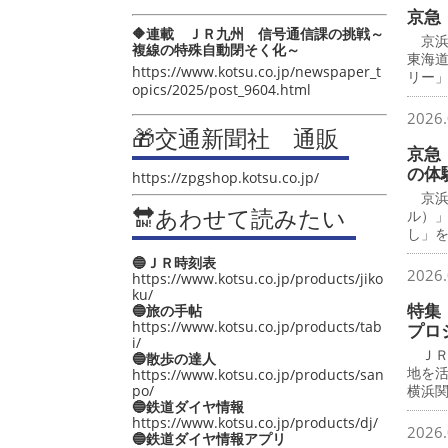
京急
🔶連載 ＪＲ九州 信号通信課の挑戦～
京浜
複線の特殊自動閉そく化～
東海
https://www.kotsu.co.jp/newspaper_t
リー
opics/2025/post_9604.html
2026.
🎁交通新聞社 通販
京急
の体
https://zpgshop.kotsu.co.jp/
京浜
🔛あわせて読みたい
ル）
し」
🔵ＪＲ時刻表
2026.
https://www.kotsu.co.jp/products/jiko
ku/
特集
🔵旅の手帖
https://www.kotsu.co.jp/products/tab
プロ
i/
ＪＲ
🔵散歩の達人
地を
https://www.kotsu.co.jp/products/san
po/
横浜
🔵鉄道ダイヤ情報
https://www.kotsu.co.jp/products/dj/
2026.
🔵鉄道ダイヤ情報アプリ