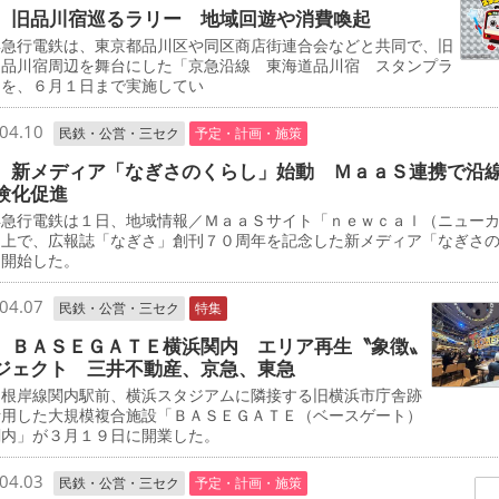
 旧品川宿巡るラリー 地域回遊や消費喚起
急行電鉄は、東京都品川区や同区商店街連合会などと共同で、旧
道品川宿周辺を舞台にした「京急沿線 東海道品川宿 スタンプラ
」を、６月１日まで実施してい
04.10
民鉄・公営・三セク
予定・計画・施策
 新メディア「なぎさのくらし」始動 ＭａａＳ連携で沿
験化促進
急行電鉄は１日、地域情報／ＭａａＳサイト「ｎｅｗｃａｌ（ニュー
」上で、広報誌「なぎさ」創刊７０周年を記念した新メディア「なぎさ
を開始した。
04.07
民鉄・公営・三セク
特集
 ＢＡＳＥＧＡＴＥ横浜関内 エリア再生〝象徴〟
ジェクト 三井不動産、京急、東急
根岸線関内駅前、横浜スタジアムに隣接する旧横浜市庁舎跡
活用した大規模複合施設「ＢＡＳＥＧＡＴＥ（ベースゲート）
関内」が３月１９日に開業した。
04.03
民鉄・公営・三セク
予定・計画・施策