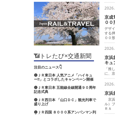
2026.
京成
００
デザ
する
００
2026.
📶トレたび×交通新聞
京浜
キュ
注目のニュース👇
「推
に、
🔴ＪＲ東日本 人気アニメ「ハイキュ
ー‼」とコラボしたキャンペーン開催
2026.
🔴ＪＲ東日本 五能線全線開通９０周年
記念式典
京浜
京浜
🔴ＪＲ西日本 「山口ＤＣ」観光列車で
盛り上げ
ル）
ＲＡ
🔴ＪＲ四国 ８０００系アンパンマン列