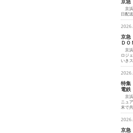
京急
京浜
日配
2026.
京急
ＤＯ
京浜
ロジ
いき
2026.
特集
電鉄
京浜
ニュ
末で
2026.
京急