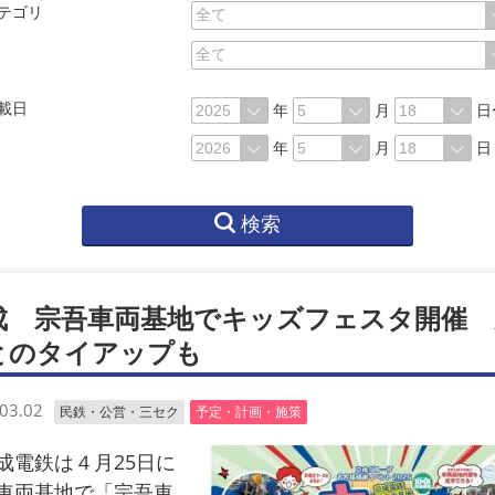
テゴリ
載日
年
月
日
年
月
日
検索
成 宗吾車両基地でキッズフェスタ開催 
とのタイアップも
03.02
民鉄・公営・三セク
予定・計画・施策
電鉄は４月25日に
車両基地で「宗吾車