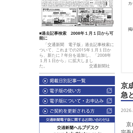
カ
掲
■過去記事検索 2008年１月１日から可
能に
「交通新聞 電子版」過去記事検索に
ついて、これまでの2015年１月１日か
ら、新たに７年分を追加し、「2008年
１月１日から」に拡大しまし
た。 交通新聞社
京
急
2026.
京成
宗吾