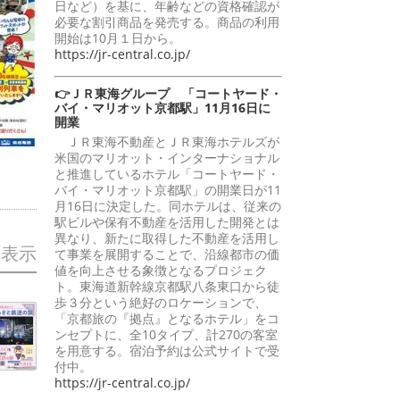
日など）を基に、年齢などの資格確認が
必要な割引商品を発売する。商品の利用
開始は10月１日から。
https://jr-central.co.jp/
👉ＪＲ東海グループ 「コートヤード・
バイ・マリオット京都駅」11月16日に
開業
ＪＲ東海不動産とＪＲ東海ホテルズが
米国のマリオット・インターナショナル
と推進しているホテル「コートヤード・
バイ・マリオット京都駅」の開業日が11
月16日に決定した。同ホテルは、従来の
駅ビルや保有不動産を活用した開発とは
異なり、新たに取得した不動産を活用し
を表示
て事業を展開することで、沿線都市の価
値を向上させる象徴となるプロジェク
ト。東海道新幹線京都駅八条東口から徒
歩３分という絶好のロケーションで、
「京都旅の『拠点』となるホテル」をコ
ンセプトに、全10タイプ、計270の客室
を用意する。宿泊予約は公式サイトで受
付中。
https://jr-central.co.jp/