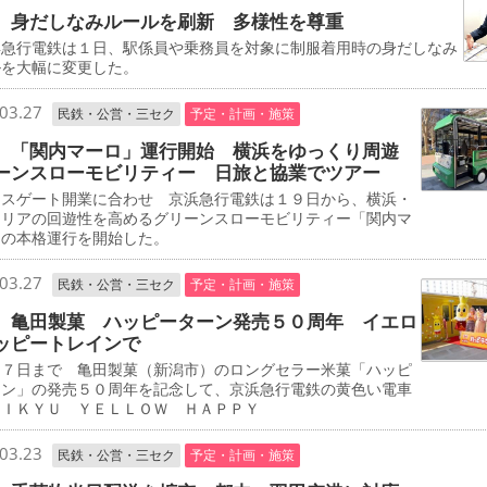
 身だしなみルールを刷新 多様性を尊重
急行電鉄は１日、駅係員や乗務員を対象に制服着用時の身だしなみ
ルを大幅に変更した。
03.27
民鉄・公営・三セク
予定・計画・施策
 「関内マーロ」運行開始 横浜をゆっくり周遊
ーンスローモビリティー 日旅と協業でツアー
スゲート開業に合わせ 京浜急行電鉄は１９日から、横浜・
エリアの回遊性を高めるグリーンスローモビリティー「関内マ
」の本格運行を開始した。
03.27
民鉄・公営・三セク
予定・計画・施策
 亀田製菓 ハッピーターン発売５０周年 イエロ
ッピートレインで
７日まで 亀田製菓（新潟市）のロングセラー米菓「ハッピ
ーン」の発売５０周年を記念して、京浜急行電鉄の黄色い電車
ＥＩＫＹＵ ＹＥＬＬＯＷ ＨＡＰＰＹ
03.23
民鉄・公営・三セク
予定・計画・施策