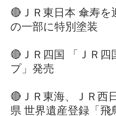
🔴ＪＲ東日本 傘寿
の一部に特別塗装
🔴ＪＲ四国 「ＪＲ
プ」発売
🔴ＪＲ東海、ＪＲ西
県 世界遺産登録「飛