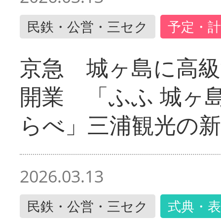
民鉄・公営・三セク
予定・計
京急 城ヶ島に高級
開業 「ふふ 城ヶ島
らべ」三浦観光の新
2026.03.13
民鉄・公営・三セク
式典・表