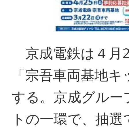
京成電鉄は４月2
「宗吾車両基地キ
する。京成グルー
トの一環で、抽選で