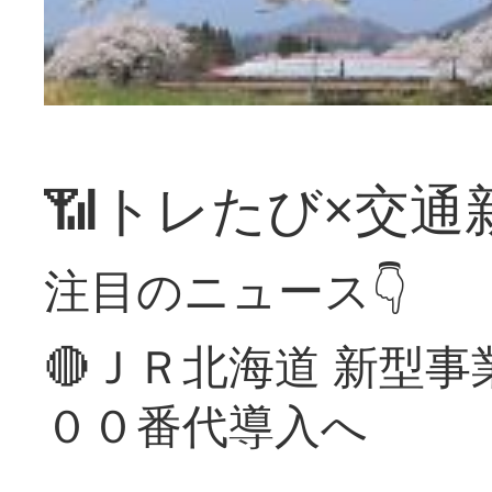
📶トレたび×交通
注目のニュース👇
🔴ＪＲ北海道 新型
００番代導入へ