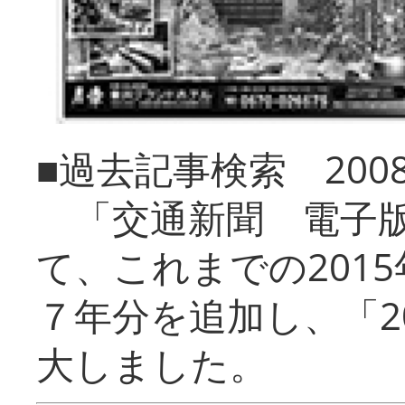
■過去記事検索 20
「交通新聞 電子版
て、これまでの201
７年分を追加し、「2
大しました