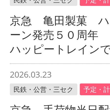
京急 亀田製菓 ハ
ーン発売５０周年 
ハッピートレイン
2026.03.23
民鉄・公営・三セク
予定・計
京急 手荷物当日配