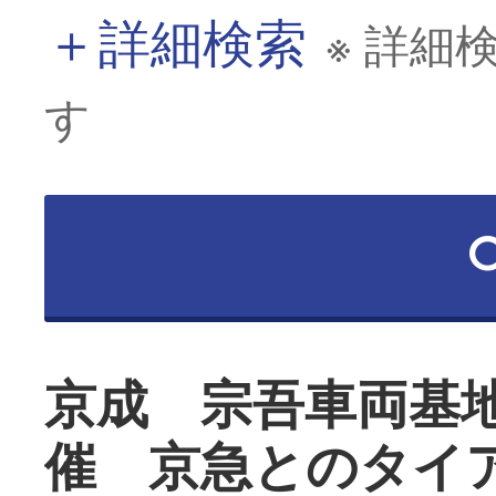
＋
詳細検索
※ 詳細
す
京成 宗吾車両基
催 京急とのタイ