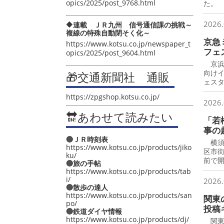
opics/2025/post_9768.html
た。
2026.
🔶連載 ＪＲ九州 信号通信課の挑戦～
複線の特殊自動閉そく化～
京急
https://www.kotsu.co.jp/newspaper_t
フェ
opics/2025/post_9604.html
京浜
向け
🎁交通新聞社 通販
ェス
https://zpgshop.kotsu.co.jp/
2026.
🔛あわせて読みたい
「若
事の
🔵ＪＲ時刻表
横須
https://www.kotsu.co.jp/products/jiko
区市
ku/
前で
🔵旅の手帖
https://www.kotsu.co.jp/products/tab
i/
2026.
🔵散歩の達人
https://www.kotsu.co.jp/products/san
関東
po/
投稿
🔵鉄道ダイヤ情報
https://www.kotsu.co.jp/products/dj/
関東