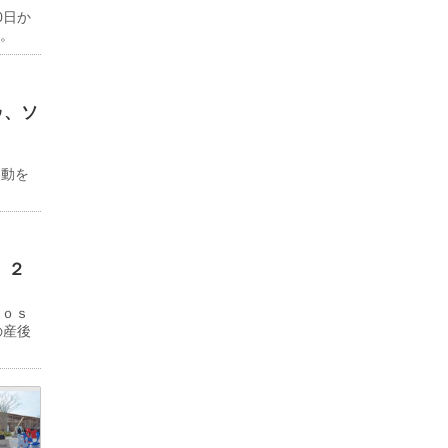
0日か
る。
ゥ、ソ
ド
移動を
 ２
Ｊｏｓ
の産後