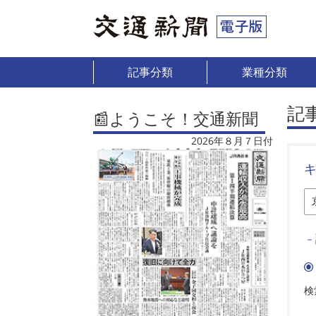
記事分類
業種分類
記
📰ようこそ！交通新聞
2026年８月７日付
－
検