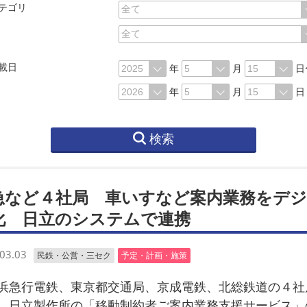
テゴリ
載日
年
月
日
年
月
日
検索
急など４社局 車いすなど案内業務をデ
化 日立のシステムで連携
03.03
民鉄・公営・三セク
予定・計画・施策
急行電鉄、東京都交通局、京成電鉄、北総鉄道の４社
、日立製作所の「移動制約者ご案内業務支援サービス」