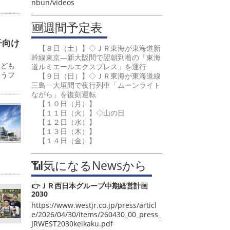
nbun/videos
🆕週間予定表
子向け
【８日（土）】◇ＪＲ東海が東海道新
幹線東京―新大阪間で翌朝到着の「東海
子ども
道ルミエールエクスプレス」を運行
ゅうフ
【９日（日）】◇ＪＲ東海が東海道線
三島―大垣間で夜行列車「ムーンライト
ながら」を復刻運転
【１０日（月）】
【１１日（火）】◇山の日
【１２日（水）】
【１３日（木）】
【１４日（金）】
📶気になるNewsから
👉ＪＲ西日本グループ中期経営計画
2030
https://www.westjr.co.jp/press/articl
e/2026/04/30/items/260430_00_press_
JRWEST2030keikaku.pdf