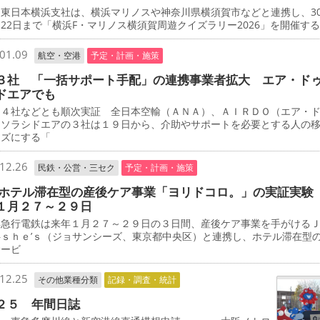
東日本横浜支社は、横浜マリノスや神奈川県横須賀市などと連携し、3
22日まで「横浜F・マリノス横須賀周遊クイズラリー2026」を開催す
01.09
航空・空港
予定・計画・施策
３社 「一括サポート手配」の連携事業者拡大 エア・ド
ドエアでも
４社などとも順次実証 全日本空輸（ＡＮＡ）、ＡＩＲＤＯ（エア・
、ソラシドエアの３社は１９日から、介助やサポートを必要とする人の
ーズにする「
12.26
民鉄・公営・三セク
予定・計画・施策
 ホテル滞在型の産後ケア事業「ヨリドコロ。」の実証実験
１月２７～２９日
急行電鉄は来年１月２７～２９日の３日間、産後ケア事業を手がける
―ｓｈｅ’ｓ（ジョサンシーズ、東京都中央区）と連携し、ホテル滞在型
サービ
12.25
その他業種分類
記録・調査・統計
２５ 年間日誌