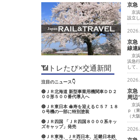
京急
京浜
設立し
2026.
京急
線連
京浜
浜急
📶トレたび×交通新聞
して
2026.
注目のニュース👇
京急
🔴ＪＲ北海道 新型事業用機関車ＤＤ２
００形５００番代導入へ
周辺
京浜
🔴ＪＲ東日本 傘寿を迎えるＣ５７ １８
ｐ（
０号機の一部に特別塗装
（大
🔴ＪＲ四国 「ＪＲ四国８０００系キッ
ズキャップ」発売
2026.
🔴ＪＲ東海、ＪＲ西日本、近畿日本鉄
京急