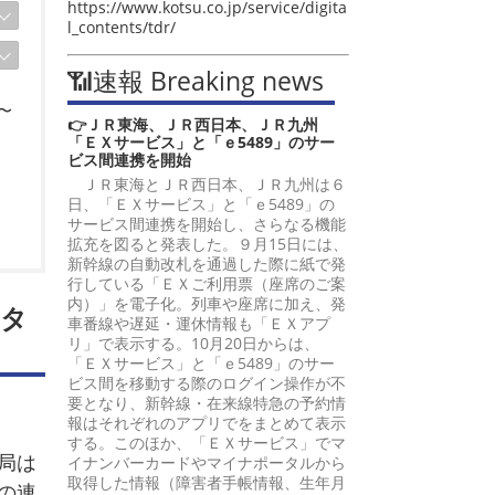
https://www.kotsu.co.jp/service/digita
l_contents/tdr/
📶速報 Breaking news
〜
👉ＪＲ東海、ＪＲ西日本、ＪＲ九州
「ＥＸサービス」と「ｅ5489」のサー
ビス間連携を開始
ＪＲ東海とＪＲ西日本、ＪＲ九州は６
日、「ＥＸサービス」と「ｅ5489」の
サービス間連携を開始し、さらなる機能
拡充を図ると発表した。９月15日には、
新幹線の自動改札を通過した際に紙で発
行している「ＥＸご利用票（座席のご案
内）」を電子化。列車や座席に加え、発
ジタ
車番線や遅延・運休情報も「ＥＸアプ
リ」で表示する。10月20日からは、
「ＥＸサービス」と「ｅ5489」のサー
ビス間を移動する際のログイン操作が不
要となり、新幹線・在来線特急の予約情
報はそれぞれのアプリでをまとめて表示
する。このほか、「ＥＸサービス」でマ
局は
イナンバーカードやマイナポータルから
取得した情報（障害者手帳情報、生年月
の連