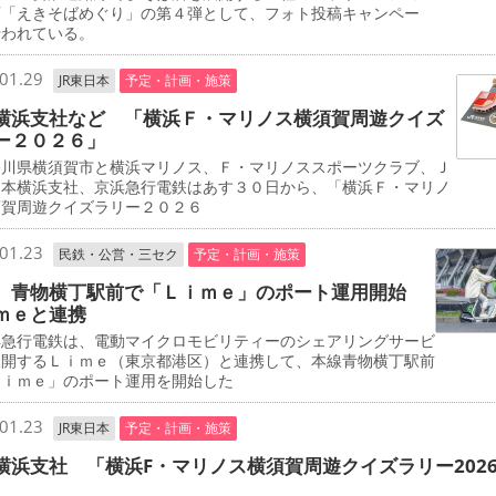
画「えきそばめぐり」の第４弾として、フォト投稿キャンペー
行われている。
01.29
JR東日本
予定・計画・施策
横浜支社など 「横浜Ｆ・マリノス横須賀周遊クイズ
ー２０２６」
川県横須賀市と横浜マリノス、Ｆ・マリノススポーツクラブ、Ｊ
日本横浜支社、京浜急行電鉄はあす３０日から、「横浜Ｆ・マリノ
須賀周遊クイズラリー２０２６
01.23
民鉄・公営・三セク
予定・計画・施策
 青物横丁駅前で「Ｌｉｍｅ」のポート運用開始
ｍｅと連携
急行電鉄は、電動マイクロモビリティーのシェアリングサービ
展開するＬｉｍｅ（東京都港区）と連携して、本線青物横丁駅前
Ｌｉｍｅ」のポート運用を開始した
01.23
JR東日本
予定・計画・施策
横浜支社 「横浜F・マリノス横須賀周遊クイズラリー202