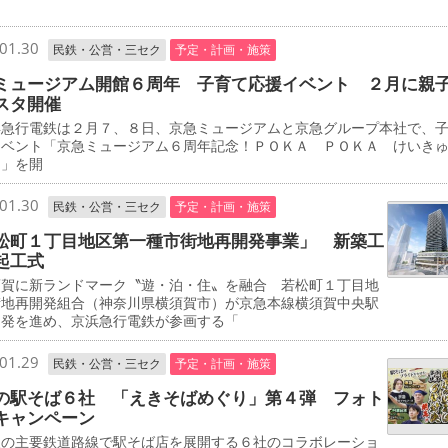
01.30
民鉄・公営・三セク
予定・計画・施策
ミュージアム開館６周年 子育て応援イベント ２月に親
スタ開催
急行電鉄は２月７、８日、京急ミュージアムと京急グループ本社で、
イベント「京急ミュージアム６周年記念！ＰＯＫＡ ＰＯＫＡ けいき
タ」を開
01.30
民鉄・公営・三セク
予定・計画・施策
松町１丁目地区第一種市街地再開発事業」 新築工
起工式
賀に新ランドマーク〝遊・泊・住〟を融合 若松町１丁目地
街地再開発組合（神奈川県横須賀市）が京急本線横須賀中央駅
開発を進め、京浜急行電鉄が参画する「
01.29
民鉄・公営・三セク
予定・計画・施策
の駅そば６社 「えきそばめぐり」第４弾 フォト
キャンペーン
の主要鉄道路線で駅そば店を展開する６社のコラボレーショ