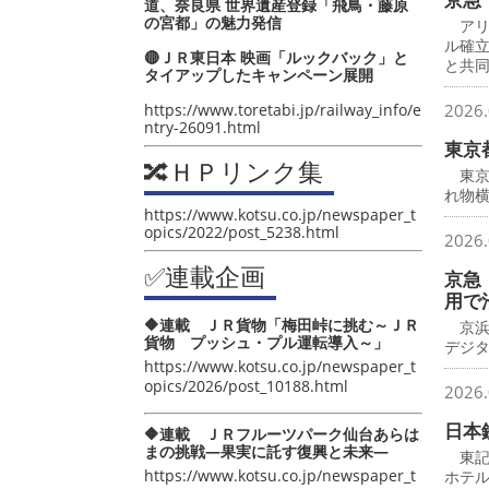
道、奈良県 世界遺産登録「飛鳥・藤原
の宮都」の魅力発信
アリ
ル確
🔴ＪＲ東日本 映画「ルックバック」と
と共
タイアップしたキャンペーン展開
https://www.toretabi.jp/railway_info/e
2026.
ntry-26091.html
東京
🔀ＨＰリンク集
東京
れ物横
https://www.kotsu.co.jp/newspaper_t
opics/2022/post_5238.html
2026.
✅連載企画
京急
用で
🔶連載 ＪＲ貨物「梅田峠に挑む～ＪＲ
京浜
貨物 プッシュ・プル運転導入～」
デジ
https://www.kotsu.co.jp/newspaper_t
opics/2026/post_10188.html
2026.
日本
🔶連載 ＪＲフルーツパーク仙台あらは
まの挑戦―果実に託す復興と未来―
東記
https://www.kotsu.co.jp/newspaper_t
ホテ