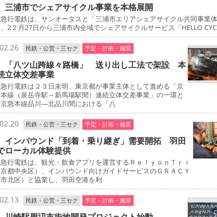
 三浦市でシェアサイクル事業を本格展開
急行電鉄は、サンオータスと「三浦市エリアシェアサイクル共同事業
、2２月27日から三浦市内全域でシェアサイクルサービス「HELLO CYCL
02.26
民鉄・公営・三セク
予定・計画・施策
 「八ツ山跨線々路橋」 送り出し工法で架設 本
続立体交差事業
急行電鉄は２３日未明、東京都が事業主体として進める「京
行本線（泉岳寺駅～新馬場駅間）連続立体交差事業」の一環と
、京急本線品川―北品川間における「八
02.20
民鉄・公営・三セク
予定・計画・施策
 インバウンド「到着・乗り継ぎ」需要開拓 羽田
でローカル体験提供
急行電鉄は、観光・飲食アプリを運営するＲｅｌｙｏｎＴｒｉ
東京都中央区）、インバウンド向けガイドサービスのＧＲＡＣＹ
阪市北区）と協業し、羽田空港を利
02.13
民鉄・公営・三セク
予定・計画・施策
 川崎駅周辺市街地開発プロジェクト始動