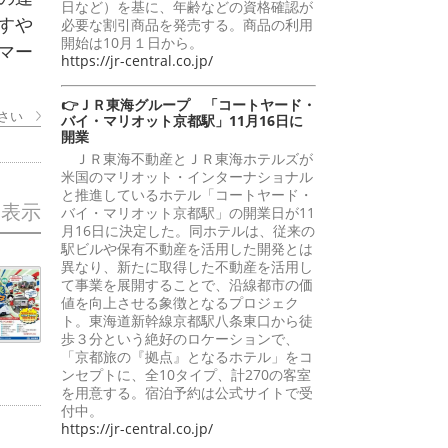
日など）を基に、年齢などの資格確認が
すや
必要な割引商品を発売する。商品の利用
開始は10月１日から。
マー
https://jr-central.co.jp/
👉ＪＲ東海グループ 「コートヤード・
さい
バイ・マリオット京都駅」11月16日に
開業
ＪＲ東海不動産とＪＲ東海ホテルズが
米国のマリオット・インターナショナル
と推進しているホテル「コートヤード・
を表示
バイ・マリオット京都駅」の開業日が11
月16日に決定した。同ホテルは、従来の
駅ビルや保有不動産を活用した開発とは
異なり、新たに取得した不動産を活用し
て事業を展開することで、沿線都市の価
値を向上させる象徴となるプロジェク
ト。東海道新幹線京都駅八条東口から徒
歩３分という絶好のロケーションで、
「京都旅の『拠点』となるホテル」をコ
ンセプトに、全10タイプ、計270の客室
を用意する。宿泊予約は公式サイトで受
付中。
https://jr-central.co.jp/