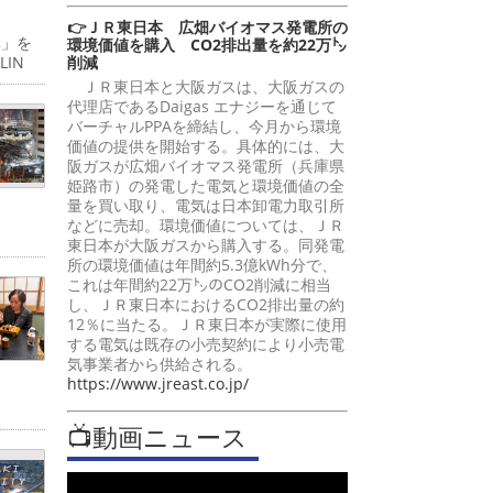
👉ＪＲ東日本 広畑バイオマス発電所の
体」を
環境価値を購入 CO2排出量を約22万㌧
削減
IN
ＪＲ東日本と大阪ガスは、大阪ガスの
代理店であるDaigas エナジーを通じて
バーチャルPPAを締結し、今月から環境
価値の提供を開始する。具体的には、大
阪ガスが広畑バイオマス発電所（兵庫県
姫路市）の発電した電気と環境価値の全
量を買い取り、電気は日本卸電力取引所
などに売却。環境価値については、ＪＲ
東日本が大阪ガスから購入する。同発電
所の環境価値は年間約5.3億kWh分で、
これは年間約22万㌧のCO2削減に相当
し、ＪＲ東日本におけるCO2排出量の約
12％に当たる。ＪＲ東日本が実際に使用
する電気は既存の小売契約により小売電
気事業者から供給される。
https://www.jreast.co.jp/
📺動画ニュース