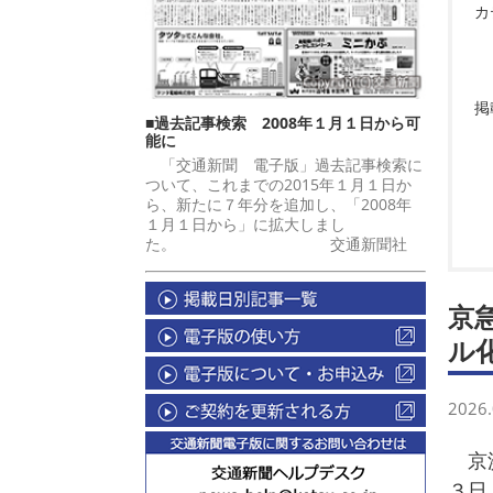
カ
掲
■過去記事検索 2008年１月１日から可
能に
「交通新聞 電子版」過去記事検索に
ついて、これまでの2015年１月１日か
ら、新たに７年分を追加し、「2008年
１月１日から」に拡大しまし
た。 交通新聞社
京
ル
2026.
京浜
３日