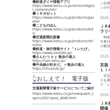
🔵鉄道ダイヤ情報アプリ
ン企
https://www.kotsu.co.jp/service/digita
ンが
l_contents/tdr/
🔵ＪＲガゼット
https://www.kotsu.co.jp/products/gaz
2026.
ette/
🔵こどものほん
ＪＲ
https://www.kotsu.co.jp/products/kid
ラリ
s/
🔵交通新聞社新書
神奈
https://www.kotsu.co.jp/products/shi
Ｒ東
nsho/
ス横
🔵鉄道・旅行情報サイト「トレたび」
https://www.toretabi.jp/
2026.
🔵さんたつ ｂｙ 散歩の達人
https://san-tatsu.jp/
京急
🔵中央線が好きだ。 × 散歩の達人
https://chuosuki.jp/
Ｌｉ
京浜
👆おしえて！ 電子版
スを
で「
交通新聞電子版サービスについてご紹介
https://www.kotsu.co.jp/newspaper_t
2026.
opics/2021/post_4048.html
ＪＲ
開催