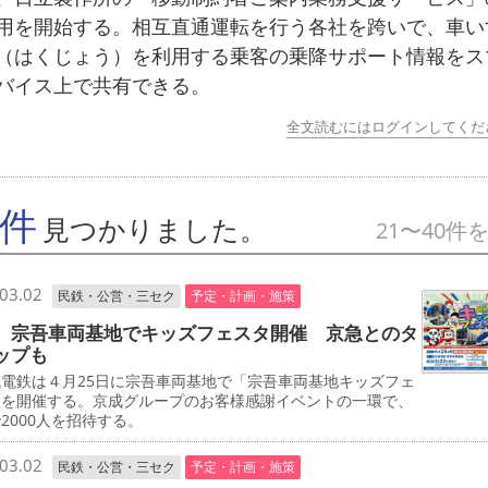
用を開始する。相互直通運転を行う各社を跨いで、車い
（はくじょう）を利用する乗客の乗降サポート情報をス
バイス上で共有できる。
全文読むにはログインしてくだ
7件
見つかりました。
21〜40件
03.02
民鉄・公営・三セク
予定・計画・施策
 宗吾車両基地でキッズフェスタ開催 京急とのタ
ップも
電鉄は４月25日に宗吾車両基地で「宗吾車両基地キッズフェ
」を開催する。京成グループのお客様感謝イベントの一環で、
2000人を招待する。
03.02
民鉄・公営・三セク
予定・計画・施策