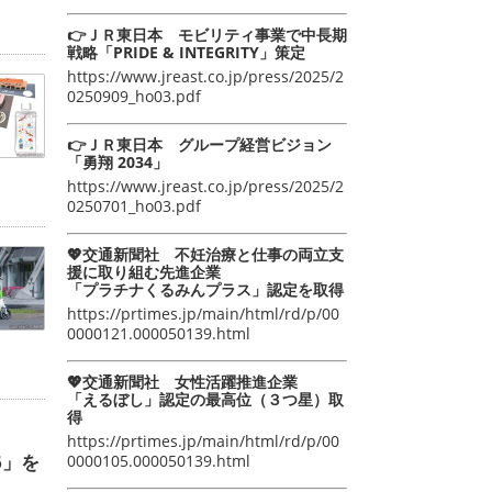
👉ＪＲ東日本 モビリティ事業で中長期
戦略「PRIDE & INTEGRITY」策定
https://www.jreast.co.jp/press/2025/2
0250909_ho03.pdf
👉ＪＲ東日本 グループ経営ビジョン
「勇翔 2034」
https://www.jreast.co.jp/press/2025/2
0250701_ho03.pdf
💖交通新聞社 不妊治療と仕事の両立支
援に取り組む先進企業
「プラチナくるみんプラス」認定を取得
https://prtimes.jp/main/html/rd/p/00
0000121.000050139.html
💖交通新聞社 女性活躍推進企業
「えるぼし」認定の最高位（３つ星）取
得
https://prtimes.jp/main/html/rd/p/00
6」を
0000105.000050139.html