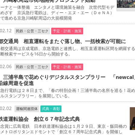
ーナと一体整備 エンタメと環境施策を融合 次世代型モデ
立めざす 京浜急行電鉄は、ディー・エヌ・エー（ＤｅＮＡ）
同で進める京急川崎駅周辺の大規模開発
02.12
民鉄・公営・三セク
予定・計画・施策
都交通局 相直運転をまたぐ落し物、一括検索が可能に
都交通局は京成電鉄、京急電鉄と連携し、相互直通運転区間を網羅す
断検索サービスを16日から開始する。
02.06
民鉄・公営・三セク
予定・計画・施策
 三浦半島で花めぐりデジタルスタンプラリー 「newcal
沿線周遊を促進
急行電鉄は２８日まで、「春の特別企画！三浦半島の名所を巡る！花
タルスタンプラリー」を展開している。
02.02
運輸関連団体
式典・表彰
鉄道運転協会 創立６７年記念式典
念賞に広島電鉄 日本鉄道運転協会は１月２９日、東京・飯田橋の
ルメトロポリタンエドモントで「創立６７周年記念式典」を開催し