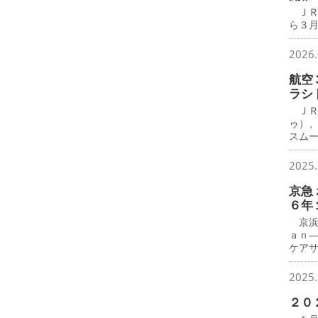
ＪＲ
ら３月
2026.
航空
ラシ
ＪＲ
ゥ）
スム
2025.
京急
６年
京浜
ａｎ
ケア
2025.
２０