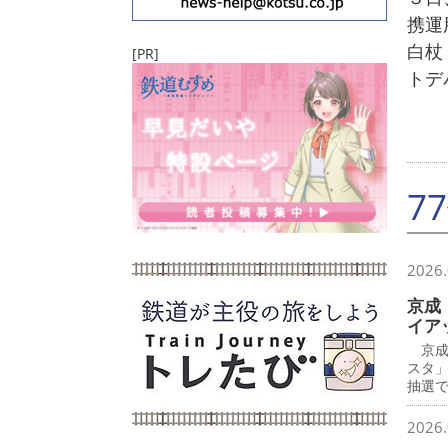
携運
白杖
[PR]
トデ
7
2026.
京成
イア
京成
スタ
抽選で
2026.