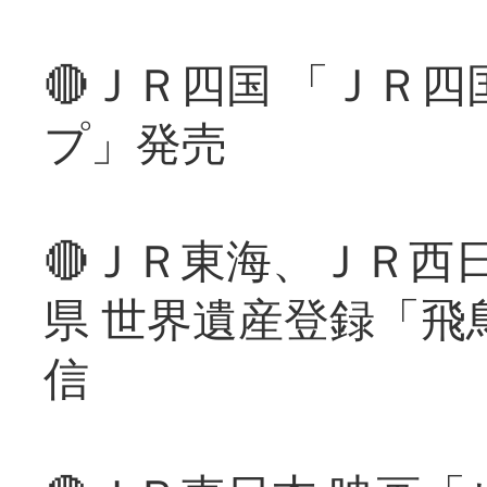
🔴ＪＲ四国 「ＪＲ
プ」発売
🔴ＪＲ東海、ＪＲ西
県 世界遺産登録「飛
信