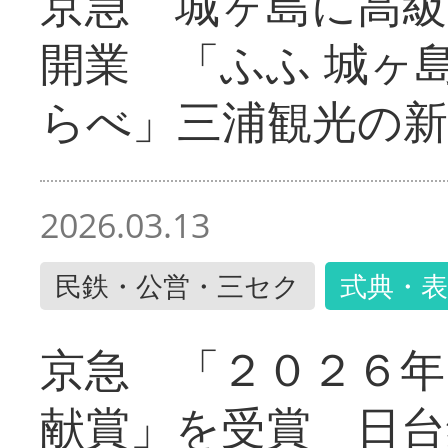
京急 城ヶ島に高級
開業 「ふふ 城ヶ島
らべ」三浦観光の新
2026.03.13
民鉄・公営・三セク
式典・表
京急 「２０２６年
献賞」を受賞 日台