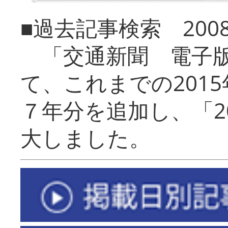
■過去記事検索 20
「交通新聞 電子版
て、これまでの201
７年分を追加し、「2
大しました