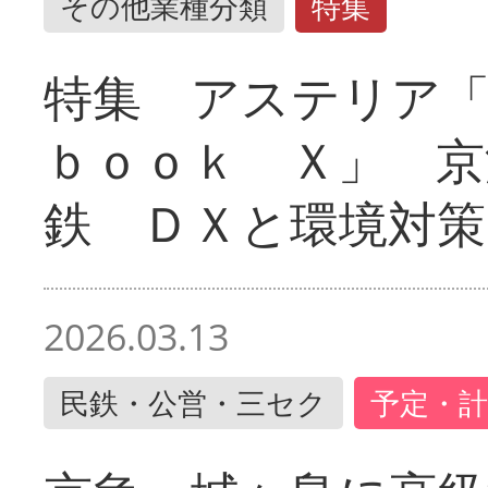
その他業種分類
特集
特集 アステリア
ｂｏｏｋ Ｘ」 京
鉄 ＤＸと環境対策
2026.03.13
民鉄・公営・三セク
予定・計