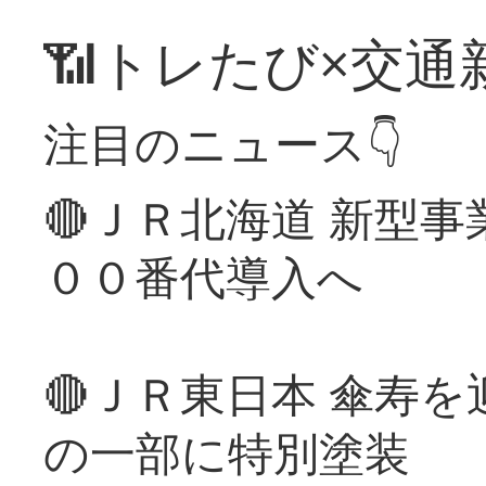
📶トレたび×交通
注目のニュース👇
🔴ＪＲ北海道 新型
００番代導入へ
🔴ＪＲ東日本 傘寿
の一部に特別塗装