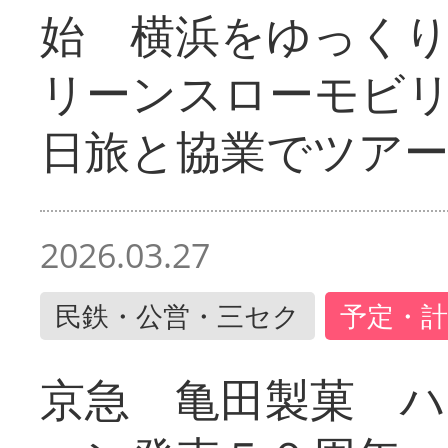
始 横浜をゆっく
リーンスローモビ
日旅と協業でツア
2026.03.27
民鉄・公営・三セク
予定・計
京急 亀田製菓 ハ