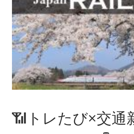
📶トレたび×交通