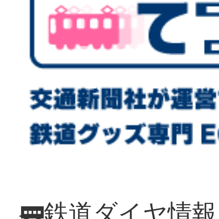
🚃鉄道ダイヤ情