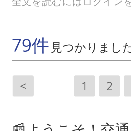
全文を読むにはログイン
79件
見つかりまし
<
1
2
📰ようこそ！交