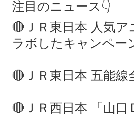
注目のニュース👇
🔴ＪＲ東日本 人気
ラボしたキャンペー
🔴ＪＲ東日本 五能
🔴ＪＲ西日本 「山