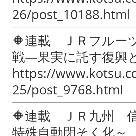
26/post_10188.html
🔶連載 ＪＲフルー
戦―果実に託す復興
https://www.kotsu.c
25/post_9768.html
🔶連載 ＪＲ九州 
特殊自動閉そく化～