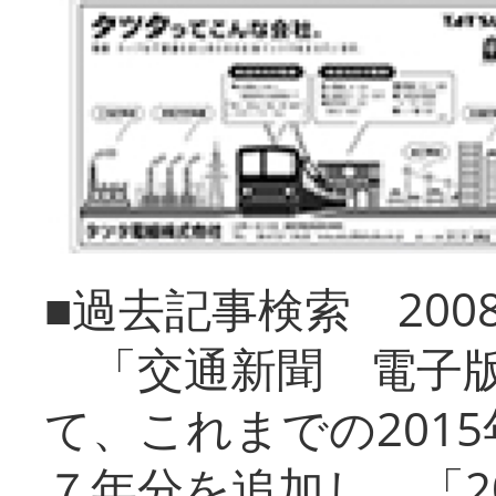
■過去記事検索 20
「交通新聞 電子版
て、これまでの201
７年分を追加し、「2