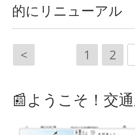
的にリニューアル
<
1
2
📰ようこそ！交