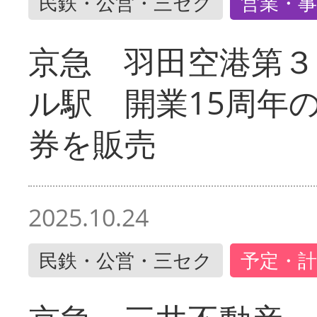
民鉄・公営・三セク
営業・事
京急 羽田空港第３
ル駅 開業15周年
券を販売
2025.10.24
民鉄・公営・三セク
予定・計