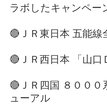
ラボしたキャンペー
🔴ＪＲ東日本 五能
🔴ＪＲ西日本 「山
🔴ＪＲ四国 ８００
ューアル