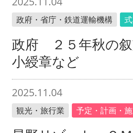
2025.11.04
政府・省庁・鉄道運輸機構
式
政府 ２５年秋の叙
小綬章など
2025.11.04
観光・旅行業
予定・計画・施