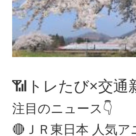
📶トレたび×交通
注目のニュース👇
🔴ＪＲ東日本 人気