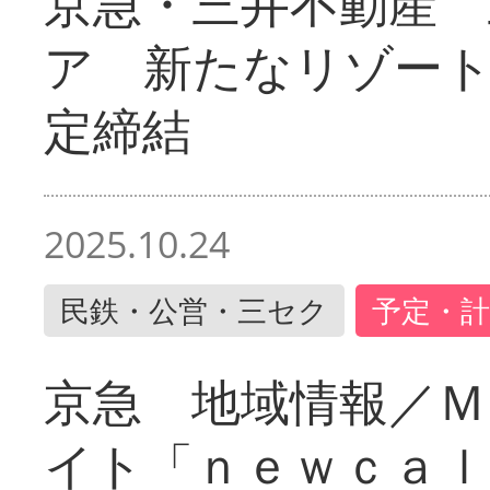
京急・三井不動産 
ア 新たなリゾー
定締結
2025.10.24
民鉄・公営・三セク
予定・計
京急 地域情報／Ｍ
イト「ｎｅｗｃａｌ