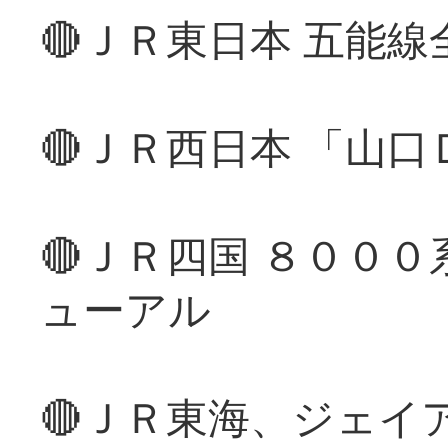
🔴ＪＲ東日本 五能
🔴ＪＲ西日本 「山
🔴ＪＲ四国 ８００
ューアル
🔴ＪＲ東海、ジェイ