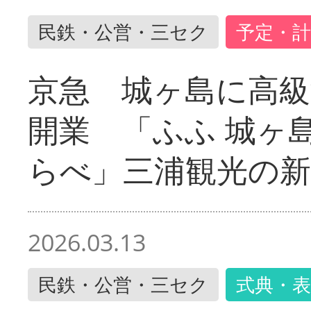
民鉄・公営・三セク
予定・計
京急 城ヶ島に高級
開業 「ふふ 城ヶ島
らべ」三浦観光の新
2026.03.13
民鉄・公営・三セク
式典・表