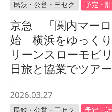
民鉄・公営・三セク
予定・計
京急 「関内マーロ
始 横浜をゆっく
リーンスローモビ
日旅と協業でツア
2026.03.27
民鉄・公営・三セク
予定・計