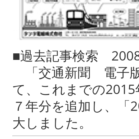
■過去記事検索 20
「交通新聞 電子版
て、これまでの201
７年分を追加し、「2
大しました