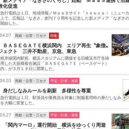
 新メディア「なぎさのくらし」始動 ＭａａＳ連携で沿
験化促進
急行電鉄は１日、地域情報／ＭａａＳサイト「ｎｅｗｃａｌ（ニュー
」上で、広報誌「なぎさ」創刊７０周年を記念した新メディア「なぎさ
を開始した。
04.07
民鉄・公営・三セク
特集
 ＢＡＳＥＧＡＴＥ横浜関内 エリア再生〝象徴〟
ジェクト 三井不動産、京急、東急
根岸線関内駅前、横浜スタジアムに隣接する旧横浜市庁舎跡
活用した大規模複合施設「ＢＡＳＥＧＡＴＥ（ベースゲート）
関内」が３月１９日に開業した。
04.03
民鉄・公営・三セク
予定・計画・施策
 身だしなみルールを刷新 多様性を尊重
急行電鉄は１日、駅係員や乗務員を対象に制服着用時の身だしなみ
ルを大幅に変更した。
03.27
民鉄・公営・三セク
予定・計画・施策
 「関内マーロ」運行開始 横浜をゆっくり周遊