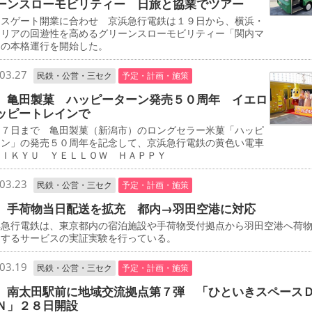
ーンスローモビリティー 日旅と協業でツアー
スゲート開業に合わせ 京浜急行電鉄は１９日から、横浜・
エリアの回遊性を高めるグリーンスローモビリティー「関内マ
」の本格運行を開始した。
03.27
民鉄・公営・三セク
予定・計画・施策
 亀田製菓 ハッピーターン発売５０周年 イエロ
ッピートレインで
７日まで 亀田製菓（新潟市）のロングセラー米菓「ハッピ
ーン」の発売５０周年を記念して、京浜急行電鉄の黄色い電車
ＥＩＫＹＵ ＹＥＬＬＯＷ ＨＡＰＰＹ
03.23
民鉄・公営・三セク
予定・計画・施策
 手荷物当日配送を拡充 都内→羽田空港に対応
急行電鉄は、東京都内の宿泊施設や手荷物受付拠点から羽田空港へ荷
送するサービスの実証実験を行っている。
03.19
民鉄・公営・三セク
予定・計画・施策
 南太田駅前に地域交流拠点第７弾 「ひといきスペース
Ｎ」２８日開設