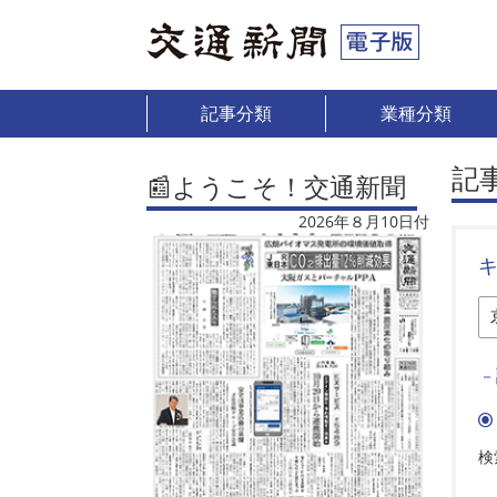
記事分類
業種分類
記
📰ようこそ！交通新聞
2026年８月10日付
－
検