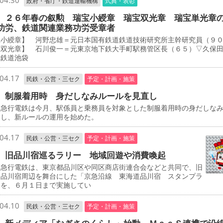
04.30
政府・省庁・鉄道運輸機構
式典・表彰
 ２６年春の叙勲 瑞宝小綬章 瑞宝双光章 瑞宝単光章
功労、鉄道関連業務功労受章者
宝小綬章】 河野忠雄＝元日本国有鉄道鉄道技術研究所主幹研究員（９
宝双光章】 石川俊一＝元東京地下鉄大手町駅務管区長（６５）▽久保
武鉄道池袋
04.17
民鉄・公営・三セク
予定・計画・施策
 制服着用時 身だしなみルールを見直し
急行電鉄は今月、駅係員と乗務員を対象とした制服着用時の身だしな
定し、新ルールの運用を始めた。
04.17
民鉄・公営・三セク
予定・計画・施策
 旧品川宿巡るラリー 地域回遊や消費喚起
急行電鉄は、東京都品川区や同区商店街連合会などと共同で、旧
道品川宿周辺を舞台にした「京急沿線 東海道品川宿 スタンプラ
」を、６月１日まで実施してい
04.10
民鉄・公営・三セク
予定・計画・施策