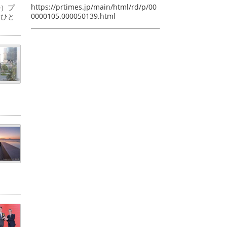
https://prtimes.jp/main/html/rd/p/00
ル）プ
0000105.000050139.html
「ひと