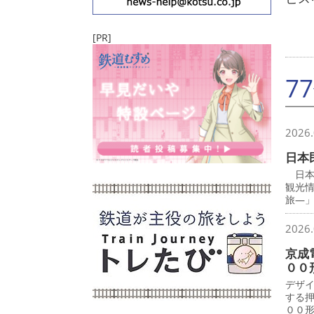
[PR]
7
2026.
日本
日本
観光
旅―
2026.
京成
００
デザ
する
００