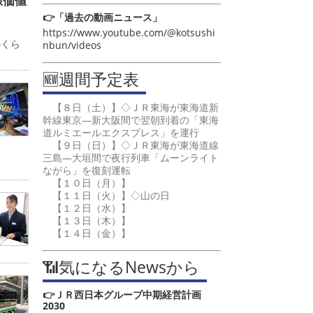
線価値
👉「過去の動画ニュース」
カ
https://www.youtube.com/@kotsushi
のくら
nbun/videos
🆕週間予定表
【８日（土）】◇ＪＲ東海が東海道新
幹線東京―新大阪間で翌朝到着の「東海
道ルミエールエクスプレス」を運行
【９日（日）】◇ＪＲ東海が東海道線
三島―大垣間で夜行列車「ムーンライト
ながら」を復刻運転
【１０日（月）】
【１１日（火）】◇山の日
【１２日（水）】
【１３日（木）】
【１４日（金）】
📶気になるNewsから
👉ＪＲ西日本グループ中期経営計画
2030