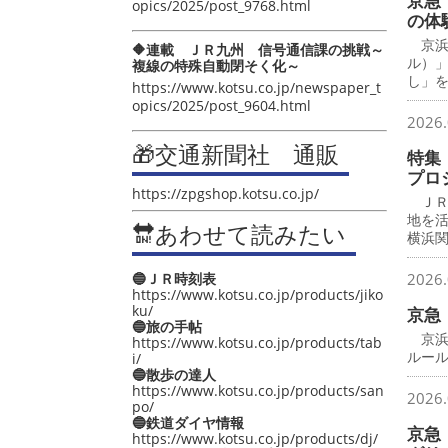
京急
opics/2025/post_9768.html
の体
京浜
🔶連載 ＪＲ九州 信号通信課の挑戦～
ル）
複線の特殊自動閉そく化～
し」
https://www.kotsu.co.jp/newspaper_t
opics/2025/post_9604.html
2026.
🎁交通新聞社 通販
特集
プロ
https://zpgshop.kotsu.co.jp/
ＪＲ
地を
🔛あわせて読みたい
横浜
🔵ＪＲ時刻表
2026.
https://www.kotsu.co.jp/products/jiko
ku/
京急
🔵旅の手帖
京浜
https://www.kotsu.co.jp/products/tab
ルー
i/
🔵散歩の達人
https://www.kotsu.co.jp/products/san
2026.
po/
🔵鉄道ダイヤ情報
京急
https://www.kotsu.co.jp/products/dj/