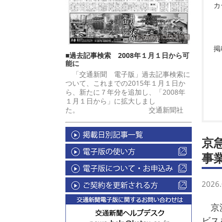
カ
掲
■過去記事検索 2008年１月１日から可
能に
「交通新聞 電子版」過去記事検索に
ついて、これまでの2015年１月１日か
ら、新たに７年分を追加し、「2008年
１月１日から」に拡大しまし
た。 交通新聞社
京
事
2026.
京浜
ビス