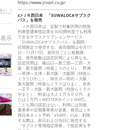
https://www.jreast.co.jp/
さい
👉ＪＲ西日本 「SUWALOCAサブスク
パス」を発売
ＪＲ西日本は、定額で対象区間の特急
列車普通車指定席を30日間何度でも利用
できるサブスクリプションサービス
を表示
「SUWALOCAサブスクパス」を期間・
区間限定で発売する。発売期間は今月17
日～11月17日。発売日ごとに枚数限
定。発売枚数は設定区間により異なる。
設定区間は、篠山口―新三田―三田⇔大
阪・新大阪間（特急こうのとり）、野洲
―草津―大津⇔新大阪・大阪間（特急ら
くラクびわこ）、加古川―明石⇔大阪・
新大阪間（特急らくラクはりま）、奈良
―王子⇔大阪・新大阪間（特急らくラク
やまと）。料金は大人１万５００円、ま
たは１万円＋WESTERポイント500㌽。
こども用の設定はない。利用には別途、
乗車券や定期乗車券が必要。発売はＪＲ
西日本ネット予約「e5489」のみ。利用
する際は、前日および当日に発売する
「サブスク専用指定席券」で指定席を予