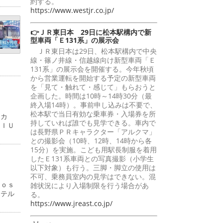
約する。
https://www.westjr.co.jp/
👉ＪＲ東日本 29日に松本駅構内で新
型車両「Ｅ131系」の展示会
ＪＲ東日本は29日、松本駅構内で中央
線・篠ノ井線・信越線向け新型車両「Ｅ
131系」の展示会を開催する。今年秋頃
から営業運転を開始する予定の新型車両
を「見て・触れて・感じて」もらおうと
企画した。時間は10時～14時30分（最
終入場14時）。事前申し込みは不要で、
松本駅で当日有効な乗車券・入場券を所
ーカ
持していれば誰でも見学できる。車内で
ＭＩＵ
は長野県ＰＲキャラクター「アルクマ」
との撮影会（10時、12時、14時から各
15分）を実施。こども用駅長制服を着用
したＥ131系車両との写真撮影（小学生
以下対象）も行う。三脚・脚立の使用は
不可、乗務員室内の見学はできない。混
Ｊｏｓ
雑状況により入場制限を行う場合があ
ホテル
る。
https://www.jreast.co.jp/