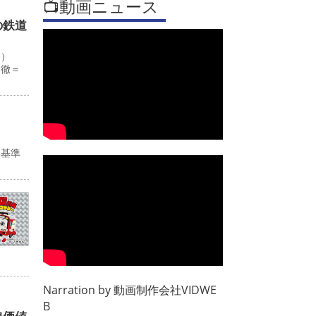
📺動画ニュース
の鉄道
０）
田徹＝
み基準
Narration by
動画制作会社VIDWE
B