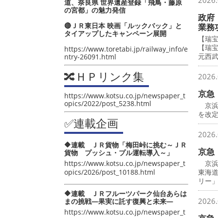
2026.
道、奈良県 世界遺産登録「飛鳥・藤原
の宮都」の魅力発信
政府
🔴ＪＲ東日本 映画「ルックバック」と
業務
タイアップしたキャンペーン展開
【瑞
【瑞
https://www.toretabi.jp/railway_info/e
元西
ntry-26091.html
🔀ＨＰリンク集
2026.
京急
https://www.kotsu.co.jp/newspaper_t
opics/2022/post_5238.html
京浜
を改
✅連載企画
2026.
🔶連載 ＪＲ貨物「梅田峠に挑む～ＪＲ
京急
貨物 プッシュ・プル運転導入～」
https://www.kotsu.co.jp/newspaper_t
京浜
opics/2026/post_10188.html
東海
リー
🔶連載 ＪＲフルーツパーク仙台あらは
2026.
まの挑戦―果実に託す復興と未来―
https://www.kotsu.co.jp/newspaper_t