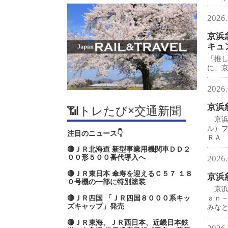
2026.
京浜
キュ
「推
に、
2026.
京浜
📶トレたび×交通新聞
京浜
ル）
注目のニュース👇
ＲＡ
🔴ＪＲ北海道 新型事業用機関車ＤＤ２
００形５００番代導入へ
2026.
🔴ＪＲ東日本 傘寿を迎えるＣ５７ １８
京浜
０号機の一部に特別塗装
京浜
🔴ＪＲ四国 「ＪＲ四国８０００系キッ
ａｎ
ズキャップ」発売
みな
🔴ＪＲ東海、ＪＲ西日本、近畿日本鉄