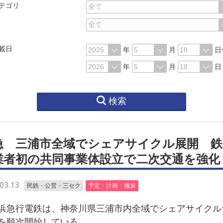
テゴリ
載日
年
月
日
年
月
日
検索
急 三浦市全域でシェアサイクル展開 鉄
業者初の共同事業体設立で二次交通を強化
03.13
民鉄・公営・三セク
予定・計画・施策
急行電鉄は、神奈川県三浦市内全域でシェアサイクル
を順次開始している。