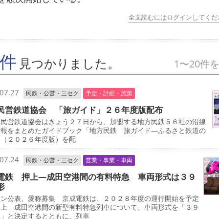
全文読むにはログインしてくだ
7件
見つかりました。
1〜20件
07.27
民鉄・公営・三セク
予定・計画・施策
民営鉄道協会 「旅ガイド」２６年度版配布
民営鉄道協会はきょう２７日から、加盟する地方民鉄５６社の沿線
情報をまとめたガイドブック「地方民鉄 旅ガイド―ふるさと鉄道の
」（２０２６年度版）を配
07.24
民鉄・公営・三セク
営業・事業・車両
電鉄 押上―成田空港間の有料特急 車両形式は３９
形
イン公表、愛称募集 京成電鉄は、２０２８年度の運行開始を予定
押上―成田空港間の新型有料特急列車について、車両形式を「３９
形」と決定するとともに、列車