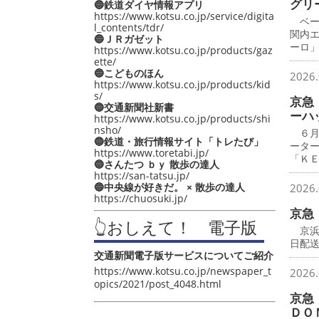
グリ
🔵鉄道ダイヤ情報アプリ
https://www.kotsu.co.jp/service/digita
ベー
l_contents/tdr/
関内
🔵ＪＲガゼット
ーロ
https://www.kotsu.co.jp/products/gaz
ette/
🔵こどものほん
2026.
https://www.kotsu.co.jp/products/kid
s/
京急
🔵交通新聞社新書
ーハ
https://www.kotsu.co.jp/products/shi
nsho/
６月
🔵鉄道・旅行情報サイト「トレたび」
ータ
https://www.toretabi.jp/
「Ｋ
🔵さんたつ ｂｙ 散歩の達人
https://san-tatsu.jp/
🔵中央線が好きだ。 × 散歩の達人
2026.
https://chuosuki.jp/
京急
👆おしえて！ 電子版
京浜
日配
交通新聞電子版サービスについてご紹介
https://www.kotsu.co.jp/newspaper_t
2026.
opics/2021/post_4048.html
京急
ＤＯ