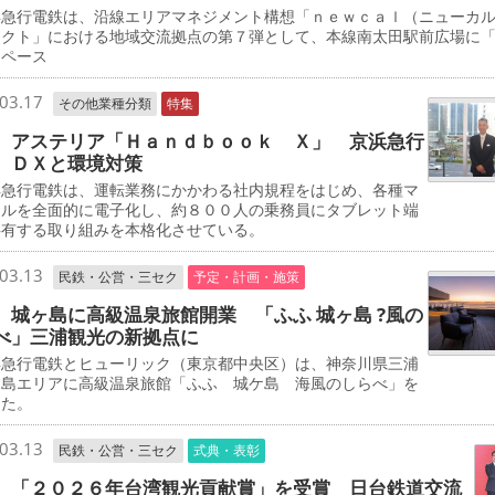
急行電鉄は、沿線エリアマネジメント構想「ｎｅｗｃａｌ（ニューカ
ェクト」における地域交流拠点の第７弾として、本線南太田駅前広場に
スペース
03.17
その他業種分類
特集
 アステリア「Ｈａｎｄｂｏｏｋ Ｘ」 京浜急行
 ＤＸと環境対策
急行電鉄は、運転業務にかかわる社内規程をはじめ、各種マ
アルを全面的に電子化し、約８００人の乗務員にタブレット端
共有する取り組みを本格化させている。
03.13
民鉄・公営・三セク
予定・計画・施策
 城ヶ島に高級温泉旅館開業 「ふふ 城ヶ島 ?風の
べ」三浦観光の新拠点に
急行電鉄とヒューリック（東京都中央区）は、神奈川県三浦
ケ島エリアに高級温泉旅館「ふふ 城ケ島 海風のしらべ」を
した。
03.13
民鉄・公営・三セク
式典・表彰
 「２０２６年台湾観光貢献賞」を受賞 日台鉄道交流