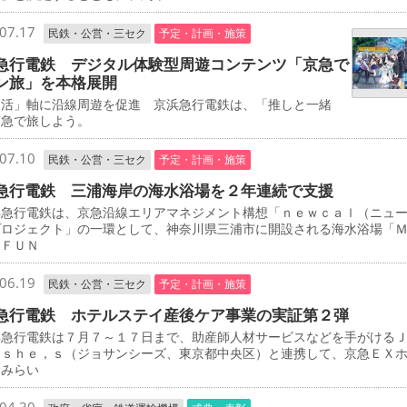
07.17
民鉄・公営・三セク
予定・計画・施策
急行電鉄 デジタル体験型周遊コンテンツ「京急で
ン旅」を本格展開
し活」軸に沿線周遊を促進 京浜急行電鉄は、「推しと一緒
京急で旅しよう。
07.10
民鉄・公営・三セク
予定・計画・施策
急行電鉄 三浦海岸の海水浴場を２年連続で支援
急行電鉄は、京急沿線エリアマネジメント構想「ｎｅｗｃａｌ（ニュ
プロジェクト」の一環として、神奈川県三浦市に開設される海水浴場「
 ＦＵＮ
06.19
民鉄・公営・三セク
予定・計画・施策
急行電鉄 ホテルステイ産後ケア事業の実証第２弾
急行電鉄は７月７～１７日まで、助産師人材サービスなどを手がける
－ｓｈｅ，ｓ（ジョサンシーズ、東京都中央区）と連携して、京急ＥＸ
とみらい