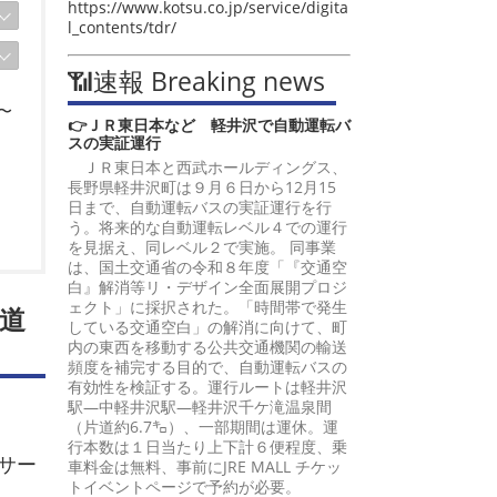
https://www.kotsu.co.jp/service/digita
l_contents/tdr/
📶速報 Breaking news
〜
👉ＪＲ東日本など 軽井沢で自動運転バ
スの実証運行
ＪＲ東日本と西武ホールディングス、
長野県軽井沢町は９月６日から12月15
日まで、自動運転バスの実証運行を行
う。将来的な自動運転レベル４での運行
を見据え、同レベル２で実施。 同事業
は、国土交通省の令和８年度「『交通空
白』解消等リ・デザイン全面展開プロジ
ェクト」に採択された。「時間帯で発生
道
している交通空白」の解消に向けて、町
内の東西を移動する公共交通機関の輸送
頻度を補完する目的で、自動運転バスの
有効性を検証する。運行ルートは軽井沢
駅―中軽井沢駅―軽井沢千ケ滝温泉間
（片道約6.7㌔）、一部期間は運休。運
行本数は１日当たり上下計６便程度、乗
サー
車料金は無料、事前にJRE MALL チケッ
トイベントページで予約が必要。