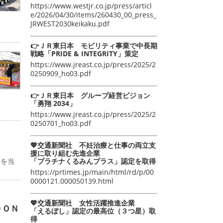
https://www.westjr.co.jp/press/articl
e/2026/04/30/items/260430_00_press_
JRWEST2030keikaku.pdf
👉ＪＲ東日本 モビリティ事業で中長期
戦略「PRIDE & INTEGRITY」策定
https://www.jreast.co.jp/press/2025/2
0250909_ho03.pdf
👉ＪＲ東日本 グループ経営ビジョン
「勇翔 2034」
https://www.jreast.co.jp/press/2025/2
0250701_ho03.pdf
💖交通新聞社 不妊治療と仕事の両立支
援に取り組む先進企業
「プラチナくるみんプラス」認定を取得
物を当
https://prtimes.jp/main/html/rd/p/00
0000121.000050139.html
💖交通新聞社 女性活躍推進企業
ＤＯＮ
「えるぼし」認定の最高位（３つ星）取
得