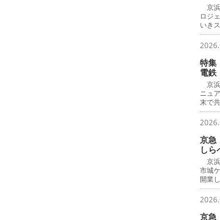
京浜
ロジ
いき
2026.
特集
電鉄
京浜
ニュ
末で
2026.
京急
しら
京浜
市城
開業
2026.
京急