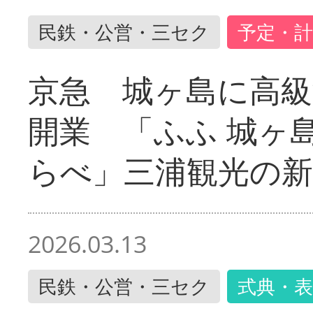
民鉄・公営・三セク
予定・計
京急 城ヶ島に高級
開業 「ふふ 城ヶ島
らべ」三浦観光の新
2026.03.13
民鉄・公営・三セク
式典・表