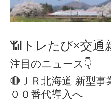
📶トレたび×交通
注目のニュース👇
🔴ＪＲ北海道 新型
００番代導入へ