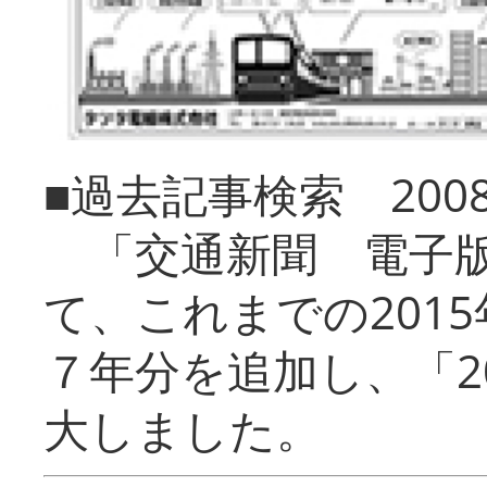
■過去記事検索 20
「交通新聞 電子版
て、これまでの201
７年分を追加し、「2
大しました