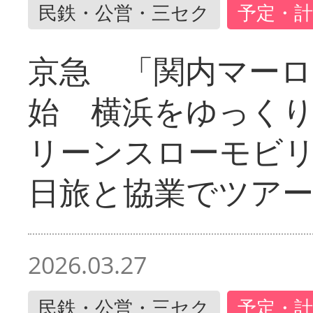
民鉄・公営・三セク
予定・計
京急 「関内マーロ
始 横浜をゆっく
リーンスローモビ
日旅と協業でツア
2026.03.27
民鉄・公営・三セク
予定・計