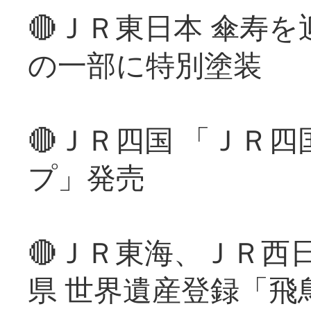
🔴ＪＲ東日本 傘寿
の一部に特別塗装
🔴ＪＲ四国 「ＪＲ
プ」発売
🔴ＪＲ東海、ＪＲ西
県 世界遺産登録「飛