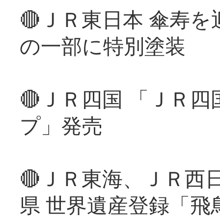
🔴ＪＲ東日本 傘寿
の一部に特別塗装
🔴ＪＲ四国 「ＪＲ
プ」発売
🔴ＪＲ東海、ＪＲ西
県 世界遺産登録「飛