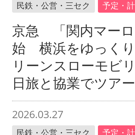
民鉄・公営・三セク
予定・計
京急 「関内マーロ
始 横浜をゆっく
リーンスローモビ
日旅と協業でツア
2026.03.27
民鉄・公営・三セク
予定・計