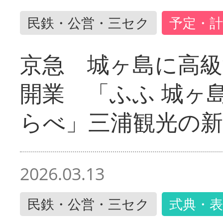
民鉄・公営・三セク
予定・計
京急 城ヶ島に高級
開業 「ふふ 城ヶ島
らべ」三浦観光の新
2026.03.13
民鉄・公営・三セク
式典・表