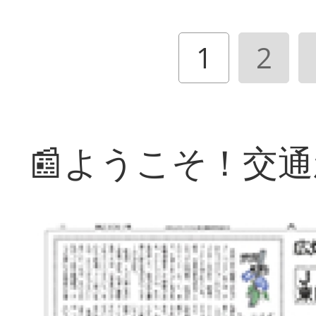
1
2
📰ようこそ！交