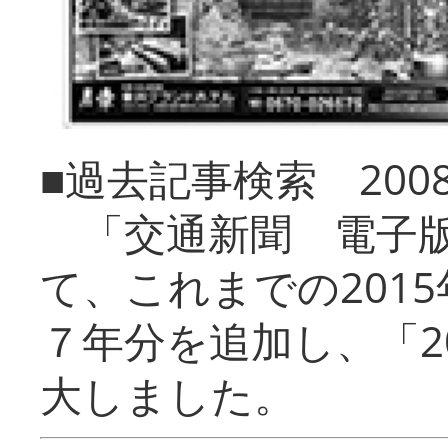
■過去記事検索 20
「交通新聞 電子版
て、これまでの201
７年分を追加し、「2
大しました