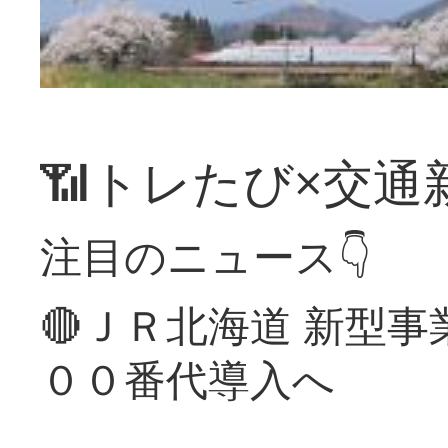
📶トレたび×交通
注目のニュース👇
🔴ＪＲ北海道 新型
００番代導入へ