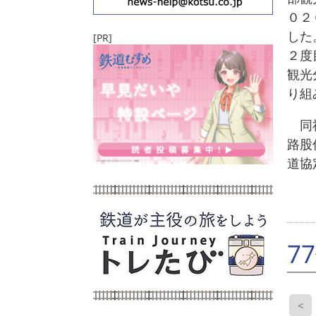
０２
した
[PR]
２度
観光
り組
同社
路股
道協
7
<