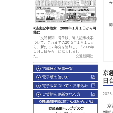
カ
掲
■過去記事検索 2008年１月１日から可
能に
「交通新聞 電子版」過去記事検索に
ついて、これまでの2015年１月１日か
ら、新たに７年分を追加し、「2008年
１月１日から」に拡大しまし
た。 交通新聞社
京
日
2026.
京浜
部観