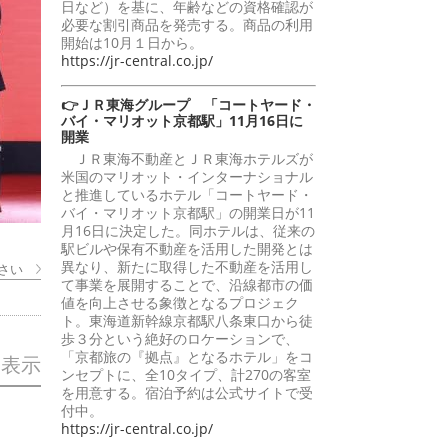
日など）を基に、年齢などの資格確認が
必要な割引商品を発売する。商品の利用
開始は10月１日から。
https://jr-central.co.jp/
👉ＪＲ東海グループ 「コートヤード・
バイ・マリオット京都駅」11月16日に
開業
ＪＲ東海不動産とＪＲ東海ホテルズが
米国のマリオット・インターナショナル
と推進しているホテル「コートヤード・
バイ・マリオット京都駅」の開業日が11
月16日に決定した。同ホテルは、従来の
駅ビルや保有不動産を活用した開発とは
異なり、新たに取得した不動産を活用し
さい
て事業を展開することで、沿線都市の価
値を向上させる象徴となるプロジェク
ト。東海道新幹線京都駅八条東口から徒
歩３分という絶好のロケーションで、
「京都旅の『拠点』となるホテル」をコ
を表示
ンセプトに、全10タイプ、計270の客室
を用意する。宿泊予約は公式サイトで受
付中。
https://jr-central.co.jp/