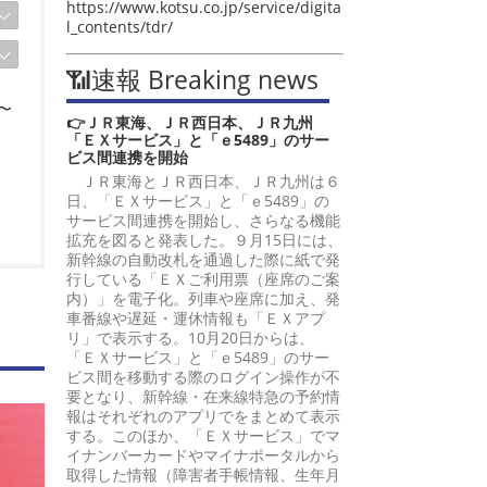
https://www.kotsu.co.jp/service/digita
l_contents/tdr/
📶速報 Breaking news
〜
👉ＪＲ東海、ＪＲ西日本、ＪＲ九州
「ＥＸサービス」と「ｅ5489」のサー
ビス間連携を開始
ＪＲ東海とＪＲ西日本、ＪＲ九州は６
日、「ＥＸサービス」と「ｅ5489」の
サービス間連携を開始し、さらなる機能
拡充を図ると発表した。９月15日には、
新幹線の自動改札を通過した際に紙で発
行している「ＥＸご利用票（座席のご案
内）」を電子化。列車や座席に加え、発
賞
車番線や遅延・運休情報も「ＥＸアプ
リ」で表示する。10月20日からは、
「ＥＸサービス」と「ｅ5489」のサー
ビス間を移動する際のログイン操作が不
要となり、新幹線・在来線特急の予約情
報はそれぞれのアプリでをまとめて表示
する。このほか、「ＥＸサービス」でマ
イナンバーカードやマイナポータルから
取得した情報（障害者手帳情報、生年月