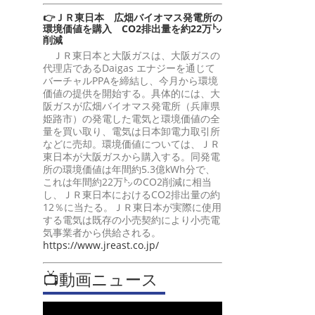
👉ＪＲ東日本 広畑バイオマス発電所の
環境価値を購入 CO2排出量を約22万㌧
削減
ＪＲ東日本と大阪ガスは、大阪ガスの
代理店であるDaigas エナジーを通じて
バーチャルPPAを締結し、今月から環境
価値の提供を開始する。具体的には、大
阪ガスが広畑バイオマス発電所（兵庫県
姫路市）の発電した電気と環境価値の全
量を買い取り、電気は日本卸電力取引所
などに売却。環境価値については、ＪＲ
東日本が大阪ガスから購入する。同発電
所の環境価値は年間約5.3億kWh分で、
これは年間約22万㌧のCO2削減に相当
し、ＪＲ東日本におけるCO2排出量の約
12％に当たる。ＪＲ東日本が実際に使用
する電気は既存の小売契約により小売電
気事業者から供給される。
https://www.jreast.co.jp/
📺動画ニュース