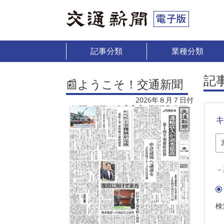
記事分類
業種分類
記
📰ようこそ！交通新聞
2026年８月７日付
－
検