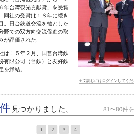
６年台湾観光貢献賞」を受賞
。同社の受賞は１８年に続き
目。日台鉄道交流を軸とした
分野での双方向交流促進の取
みが評価された。
は１５年２月、国営台湾鉄
份有限公司（台鉄）と友好鉄
定を締結。
全文読むにはログインしてくだ
7件
見つかりました。
81〜80件
1
2
3
4