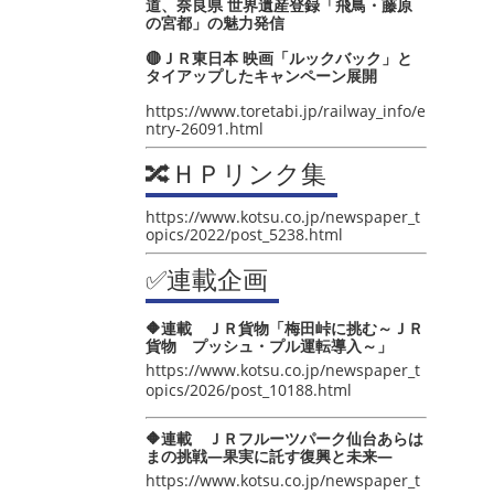
道、奈良県 世界遺産登録「飛鳥・藤原
の宮都」の魅力発信
🔴ＪＲ東日本 映画「ルックバック」と
タイアップしたキャンペーン展開
https://www.toretabi.jp/railway_info/e
ntry-26091.html
🔀ＨＰリンク集
https://www.kotsu.co.jp/newspaper_t
opics/2022/post_5238.html
✅連載企画
🔶連載 ＪＲ貨物「梅田峠に挑む～ＪＲ
貨物 プッシュ・プル運転導入～」
https://www.kotsu.co.jp/newspaper_t
opics/2026/post_10188.html
🔶連載 ＪＲフルーツパーク仙台あらは
まの挑戦―果実に託す復興と未来―
https://www.kotsu.co.jp/newspaper_t