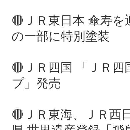
🔴ＪＲ東日本 傘寿
の一部に特別塗装
🔴ＪＲ四国 「ＪＲ
プ」発売
🔴ＪＲ東海、ＪＲ西
県 世界遺産登録「飛