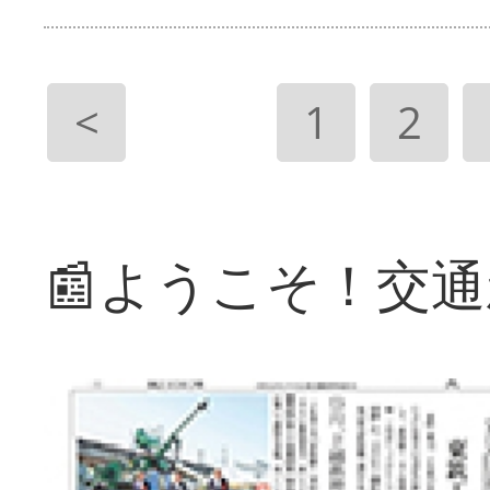
<
1
2
📰ようこそ！交