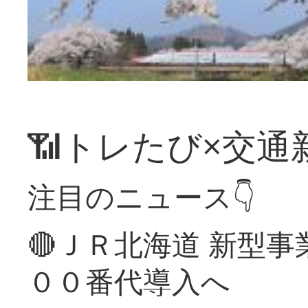
📶トレたび×交通
注目のニュース👇
🔴ＪＲ北海道 新型
００番代導入へ