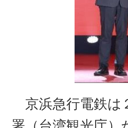
京浜急行電鉄は２
署（台湾観光庁）