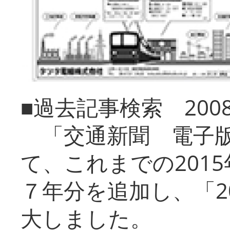
■過去記事検索 20
「交通新聞 電子版
て、これまでの201
７年分を追加し、「2
大しました