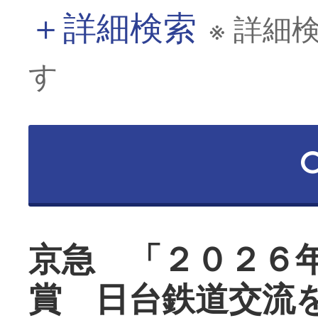
＋
詳細検索
※ 詳細
す
京急 「２０２６
賞 日台鉄道交流