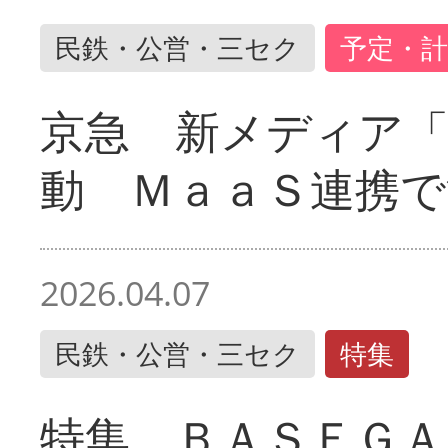
民鉄・公営・三セク
予定・計
京急 新メディア
動 ＭａａＳ連携で
2026.04.07
民鉄・公営・三セク
特集
特集 ＢＡＳＥＧＡ