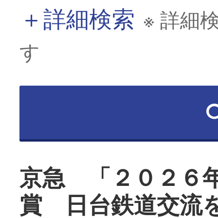
＋
詳細検索
※ 詳細
す
京急 「２０２６
賞 日台鉄道交流