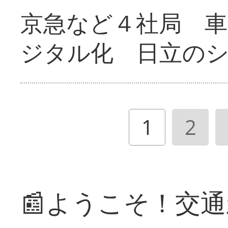
京急など４社局 
ジタル化 日立の
1
2
📰ようこそ！交