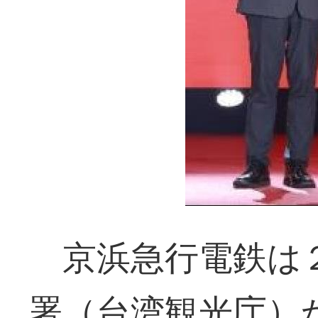
京浜急行電鉄は２
署（台湾観光庁）