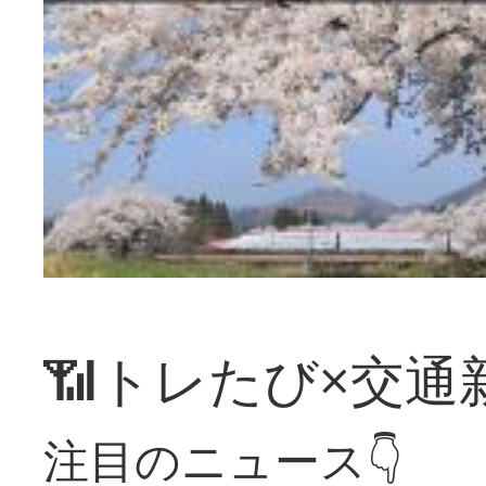
📶トレたび×交通
注目のニュース👇