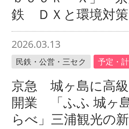
鉄 ＤＸと環境対策
2026.03.13
民鉄・公営・三セク
予定・計
京急 城ヶ島に高級
開業 「ふふ 城ヶ島
らべ」三浦観光の新