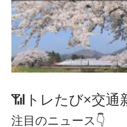
📶トレたび×交通
注目のニュース👇