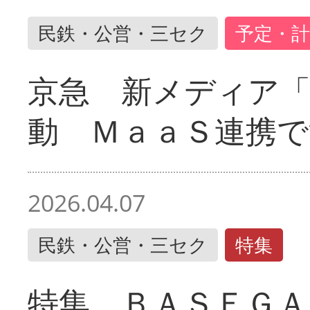
民鉄・公営・三セク
予定・計
京急 新メディア
動 ＭａａＳ連携で
2026.04.07
民鉄・公営・三セク
特集
特集 ＢＡＳＥＧＡ