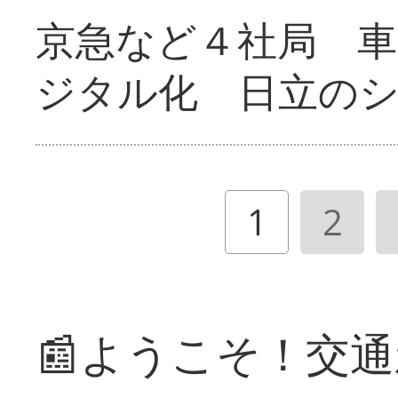
京急など４社局 
ジタル化 日立の
1
2
📰ようこそ！交