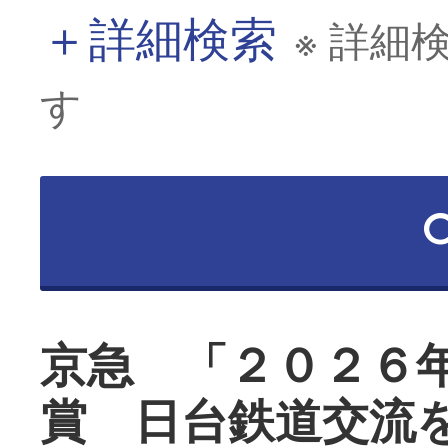
＋
詳細検索
※ 詳細
す
京急 「２０２６
賞 日台鉄道交流