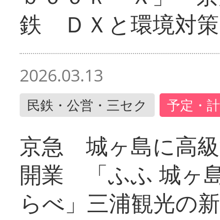
鉄 ＤＸと環境対策
2026.03.13
民鉄・公営・三セク
予定・計
京急 城ヶ島に高級
開業 「ふふ 城ヶ島
らべ」三浦観光の新