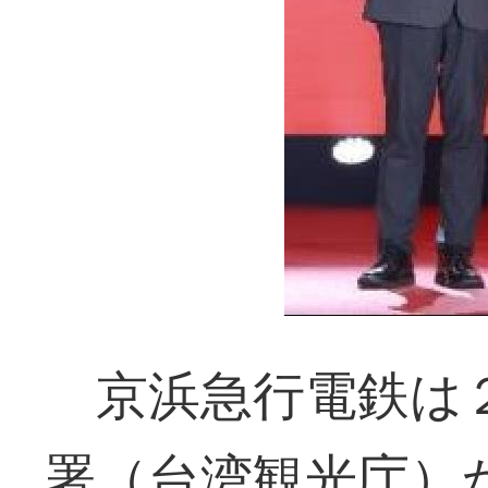
京浜急行電鉄は２
署（台湾観光庁）