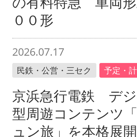
の有料特急 車両形
００形
2026.07.17
民鉄・公営・三セク
予定・計
京浜急行電鉄 デジ
型周遊コンテンツ
ュン旅」を本格展開