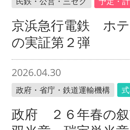
民鉄・公営・三セク
予定・計
京浜急行電鉄 ホ
の実証第２弾
2026.04.30
政府・省庁・鉄道運輸機構
式
政府 ２６年春の叙