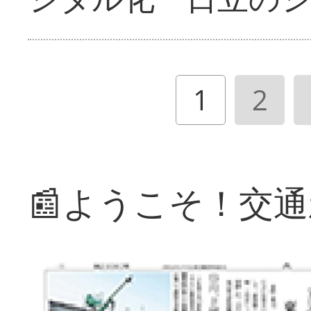
1
2
📰ようこそ！交