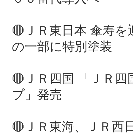
🔴ＪＲ東日本 傘寿
の一部に特別塗装
🔴ＪＲ四国 「ＪＲ
プ」発売
🔴ＪＲ東海、ＪＲ西