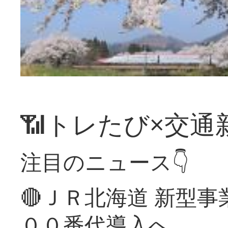
📶トレたび×交通
注目のニュース👇
🔴ＪＲ北海道 新型
００番代導入へ