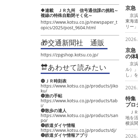
京急
🔶連載 ＪＲ九州 信号通信課の挑戦～
複線の特殊自動閉そく化～
京浜
東海
https://www.kotsu.co.jp/newspaper_t
リー
opics/2025/post_9604.html
2026.
🎁交通新聞社 通販
京急
https://zpgshop.kotsu.co.jp/
の体
京浜
🔛あわせて読みたい
ル）
し」
🔵ＪＲ時刻表
https://www.kotsu.co.jp/products/jiko
2026.
ku/
🔵旅の手帖
特集
https://www.kotsu.co.jp/products/tab
プロ
i/
🔵散歩の達人
ＪＲ
https://www.kotsu.co.jp/products/san
地を
po/
横浜
🔵鉄道ダイヤ情報
https://www.kotsu.co.jp/products/dj/
🔵鉄道ダイヤ情報アプリ
2026.