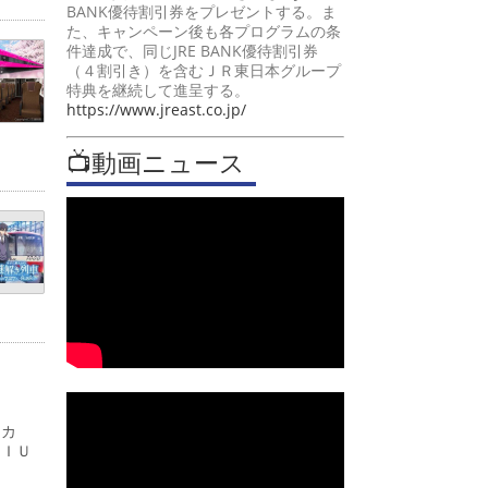
BANK優待割引券をプレゼントする。ま
た、キャンペーン後も各プログラムの条
件達成で、同じJRE BANK優待割引券
（４割引き）を含むＪＲ東日本グループ
特典を継続して進呈する。
https://www.jreast.co.jp/
📺動画ニュース
ーカ
ＭＩＵ