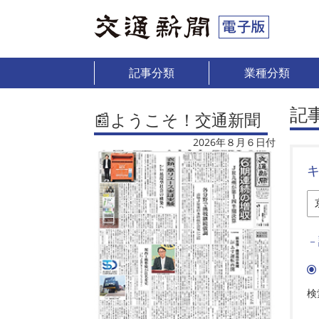
記事分類
業種分類
記
📰ようこそ！交通新聞
2026年８月６日付
－
検