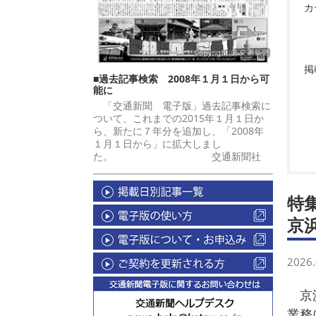
カ
掲
■過去記事検索 2008年１月１日から可
能に
「交通新聞 電子版」過去記事検索に
ついて、これまでの2015年１月１日か
ら、新たに７年分を追加し、「2008年
１月１日から」に拡大しまし
た。 交通新聞社
特
京
2026.
京浜
業務