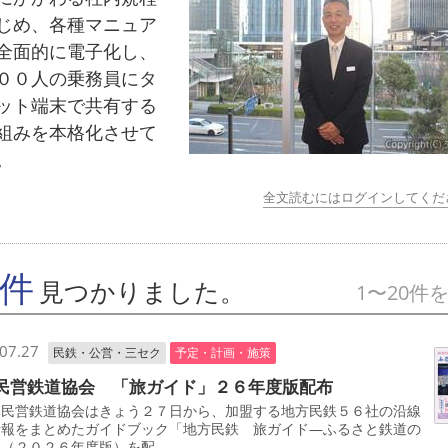
じめ、各種マニュア
全面的に電子化し、
００人の乗務員にタ
ット端末で共有する
組みを本格化させて
。
全文読むにはログインしてくだ
9件
見つかりました。
1〜20件
07.27
民鉄・公営・三セク
予定・計画・施策
民営鉄道協会 「旅ガイド」２６年度版配布
民営鉄道協会はきょう２７日から、加盟する地方民鉄５６社の沿線
情報をまとめたガイドブック「地方民鉄 旅ガイド―ふるさと鉄道の
」（２０２６年度版）を配