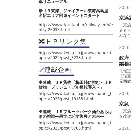
車リニューアル
2026.
🔴ＪＲ東海、ジェイアール東海髙島屋
名駅エリア回遊イベントスタート
京浜
https://www.toretabi.jp/railway_info/e
京浜
ntry-26033.html
ａｎ
みな
🔀ＨＰリンク集
2026.
https://www.kotsu.co.jp/newspaper_t
政府
opics/2022/post_5238.html
業務
✅連載企画
【瑞
【瑞
元西
🔶連載 ＪＲ貨物「梅田峠に挑む～ＪＲ
貨物 プッシュ・プル運転導入～」
2026.
https://www.kotsu.co.jp/newspaper_t
opics/2026/post_10188.html
京急
京浜
🔶連載 ＪＲフルーツパーク仙台あらは
を改
まの挑戦―果実に託す復興と未来―
https://www.kotsu.co.jp/newspaper_t
opics/2025/post_9768.html
2026.