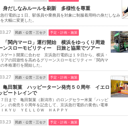
 身だしなみルールを刷新 多様性を尊重
急行電鉄は１日、駅係員や乗務員を対象に制服着用時の身だしなみ
ルを大幅に変更した。
03.27
民鉄・公営・三セク
予定・計画・施策
 「関内マーロ」運行開始 横浜をゆっくり周遊
ーンスローモビリティー 日旅と協業でツアー
スゲート開業に合わせ 京浜急行電鉄は１９日から、横浜・
エリアの回遊性を高めるグリーンスローモビリティー「関内マ
」の本格運行を開始した。
03.27
民鉄・公営・三セク
予定・計画・施策
 亀田製菓 ハッピーターン発売５０周年 イエロ
ッピートレインで
７日まで 亀田製菓（新潟市）のロングセラー米菓「ハッピ
ーン」の発売５０周年を記念して、京浜急行電鉄の黄色い電車
ＥＩＫＹＵ ＹＥＬＬＯＷ ＨＡＰＰＹ
03.23
民鉄・公営・三セク
予定・計画・施策