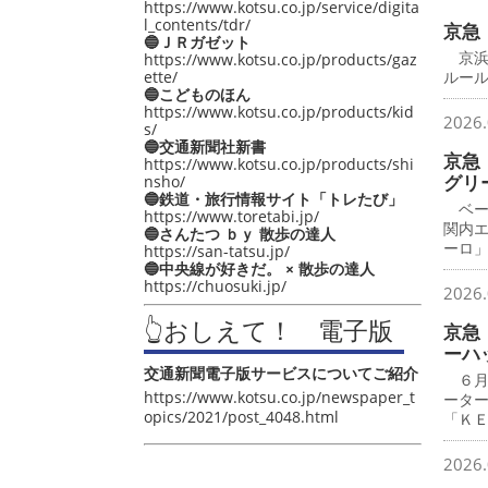
https://www.kotsu.co.jp/service/digita
l_contents/tdr/
京急
🔵ＪＲガゼット
京浜
https://www.kotsu.co.jp/products/gaz
ette/
ルー
🔵こどものほん
https://www.kotsu.co.jp/products/kid
2026.
s/
🔵交通新聞社新書
京急
https://www.kotsu.co.jp/products/shi
グリ
nsho/
🔵鉄道・旅行情報サイト「トレたび」
ベー
https://www.toretabi.jp/
関内
🔵さんたつ ｂｙ 散歩の達人
ーロ
https://san-tatsu.jp/
🔵中央線が好きだ。 × 散歩の達人
https://chuosuki.jp/
2026.
👆おしえて！ 電子版
京急
ーハ
交通新聞電子版サービスについてご紹介
６月
https://www.kotsu.co.jp/newspaper_t
ータ
opics/2021/post_4048.html
「Ｋ
2026.