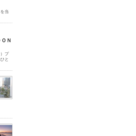
物を当
ＤＯＮ
ル）プ
「ひと