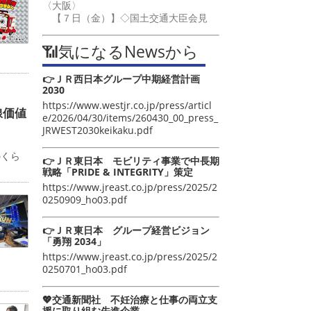
〈大阪〉
【７日（金）】◇国土交通大臣会見
📶気になるNewsから
👉ＪＲ西日本グループ中期経営計画
2030
https://www.westjr.co.jp/press/articl
線価値
e/2026/04/30/items/260430_00_press_
JRWEST2030keikaku.pdf
カ
のくら
👉ＪＲ東日本 モビリティ事業で中長期
戦略「PRIDE & INTEGRITY」策定
https://www.jreast.co.jp/press/2025/2
0250909_ho03.pdf
👉ＪＲ東日本 グループ経営ビジョン
「勇翔 2034」
https://www.jreast.co.jp/press/2025/2
0250701_ho03.pdf
💖交通新聞社 不妊治療と仕事の両立支
援に取り組む先進企業