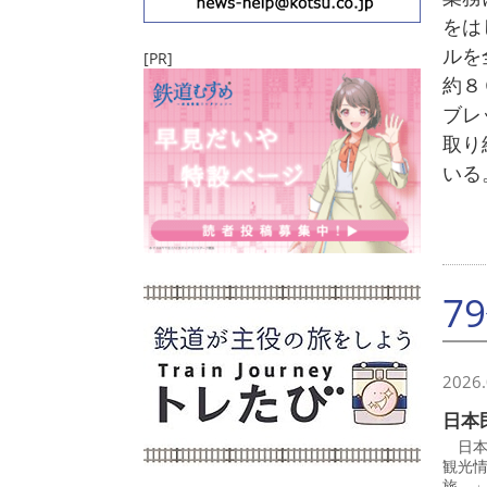
をは
ルを
[PR]
約８
ブレ
取り
いる
7
2026.
日本
日本
観光
旅―