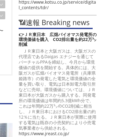
https://www.kotsu.co.jp/service/digita
l_contents/tdr/
📶速報 Breaking news
〜
👉ＪＲ東日本 広畑バイオマス発電所の
環境価値を購入 CO2排出量を約22万㌧
削減
ＪＲ東日本と大阪ガスは、大阪ガスの
代理店であるDaigas エナジーを通じて
バーチャルPPAを締結し、今月から環境
価値の提供を開始する。具体的には、大
阪ガスが広畑バイオマス発電所（兵庫県
姫路市）の発電した電気と環境価値の全
量を買い取り、電気は日本卸電力取引所
」
などに売却。環境価値については、ＪＲ
東日本が大阪ガスから購入する。同発電
所の環境価値は年間約5.3億kWh分で、
これは年間約22万㌧のCO2削減に相当
し、ＪＲ東日本におけるCO2排出量の約
12％に当たる。ＪＲ東日本が実際に使用
する電気は既存の小売契約により小売電
気事業者から供給される。
https://www.jreast.co.jp/