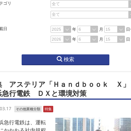
テゴリ
載日
年
月
日
年
月
日
検索
集 アステリア「Ｈａｎｄｂｏｏｋ Ｘ
浜急行電鉄 ＤＸと環境対策
03.17
その他業種分類
特集
急行電鉄は、運転
にかかわる社内規程