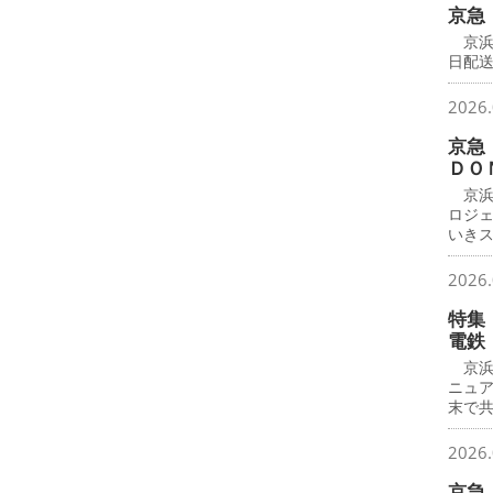
京急
京浜
日配
2026.
京急
ＤＯ
京浜
ロジ
いき
2026.
特集
電鉄
京浜
ニュ
末で
2026.
京急