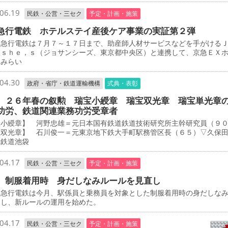
06.19
民鉄・公営・三セク
予定・計画・施策
急行電鉄 ホテルステイ産後ケア事業の実証第２弾
急行電鉄は７月７～１７日まで、助産師人材サービスなどを手がける
－ｓｈｅ，ｓ（ジョサンシーズ、東京都中央区）と連携して、京急ＥＸ
とみらい
04.30
政府・省庁・鉄道運輸機構
式典・表彰
 ２６年春の叙勲 瑞宝小綬章 瑞宝双光章 瑞宝単光章
功労、鉄道関連業務功労受章者
宝小綬章】 河野忠雄＝元日本国有鉄道鉄道技術研究所主幹研究員（９
宝双光章】 石川俊一＝元東京地下鉄大手町駅務管区長（６５）▽久保
武鉄道池袋
04.17
民鉄・公営・三セク
予定・計画・施策
 制服着用時 身だしなみルールを見直し
急行電鉄は今月、駅係員と乗務員を対象とした制服着用時の身だしな
定し、新ルールの運用を始めた。
04.17
民鉄・公営・三セク
予定・計画・施策