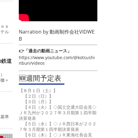
Ｊｏｓ
Narration by
動画制作会社VIDWE
ホテル
B
👉「過去の動画ニュース」
https://www.youtube.com/@kotsushi
の鉄道
nbun/videos
０）
🆕週間予定表
田徹＝
【８月１日（土）】
【２日（日）】
【３日（月）】
【４日（火）】◇国土交通大臣会見◇
ＪＲ九州が２０２７年３月期第１四半期
み基準
決算発表
【５日（水）】◇ＪＲ西日本が２０２
７年３月期第１四半期決算発表
【６日（木）】◇ＪＲ東海社長会見