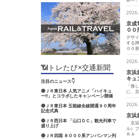
2026.
京成
００
デザ
する
００
2026.
📶トレたび×交通新聞
京浜
キュ
注目のニュース👇
「推
🔴ＪＲ東日本 人気アニメ「ハイキュ
に、
ー‼」とコラボしたキャンペーン開催
2026.
🔴ＪＲ東日本 五能線全線開通９０周年
記念式典
京浜
🔴ＪＲ西日本 「山口ＤＣ」観光列車で
京浜
盛り上げ
ル）
ＲＡ
🔴ＪＲ四国 ８０００系アンパンマン列