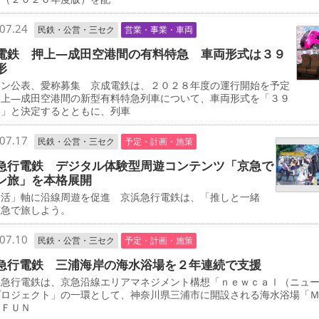
07.24
民鉄・公営・三セク
営業・事業・車両
電鉄 押上―成田空港間の有料特急 車両形式は３９
形
イン公表、愛称募集 京成電鉄は、２０２８年度の運行開始を予定
押上―成田空港間の新型有料特急列車について、車両形式を「３９
形」と決定するとともに、列車
07.17
民鉄・公営・三セク
予定・計画・施策
急行電鉄 デジタル体験型周遊コンテンツ「京急で
ン旅」を本格展開
し活」軸に沿線周遊を促進 京浜急行電鉄は、「推しと一緒
京急で旅しよう。
07.10
民鉄・公営・三セク
予定・計画・施策
急行電鉄 三浦海岸の海水浴場を２年連続で支援
急行電鉄は、京急沿線エリアマネジメント構想「ｎｅｗｃａｌ（ニュ
プロジェクト」の一環として、神奈川県三浦市に開設される海水浴場「
 ＦＵＮ