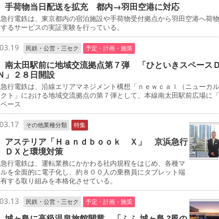
 手荷物当日配送を拡充 都内→羽田空港に対応
急行電鉄は、東京都内の宿泊施設や手荷物受付拠点から羽田空港へ荷
送するサービスの実証実験を行っている。
03.19
民鉄・公営・三セク
予定・計画・施策
 南太田駅前に地域交流拠点第７弾 「ひといきスペース
Ｎ」２８日開設
急行電鉄は、沿線エリアマネジメント構想「ｎｅｗｃａｌ（ニューカ
ェクト」における地域交流拠点の第７弾として、本線南太田駅前広場に
スペース
03.17
その他業種分類
特集
 アステリア「Ｈａｎｄｂｏｏｋ Ｘ」 京浜急行
 ＤＸと環境対策
急行電鉄は、運転業務にかかわる社内規程をはじめ、各種マ
アルを全面的に電子化し、約８００人の乗務員にタブレット端
共有する取り組みを本格化させている。
03.13
民鉄・公営・三セク
予定・計画・施策
 城ヶ島に高級温泉旅館開業 「ふふ 城ヶ島 ?風の