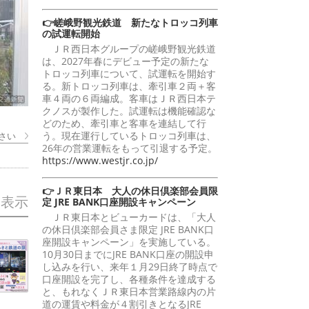
👉嵯峨野観光鉄道 新たなトロッコ列車
の試運転開始
ＪＲ西日本グループの嵯峨野観光鉄道
は、2027年春にデビュー予定の新たな
トロッコ列車について、試運転を開始す
る。新トロッコ列車は、牽引車２両＋客
車４両の６両編成。客車はＪＲ西日本テ
クノスが製作した。試運転は機能確認な
どのため、牽引車と客車を連結して行
う。現在運行しているトロッコ列車は、
さい
26年の営業運転をもって引退する予定。
https://www.westjr.co.jp/
👉ＪＲ東日本 大人の休日倶楽部会員限
を表示
定 JRE BANK口座開設キャンペーン
ＪＲ東日本とビューカードは、「大人
の休日倶楽部会員さま限定 JRE BANK口
座開設キャンペーン」を実施している。
10月30日までにJRE BANK口座の開設申
し込みを行い、来年１月29日終了時点で
口座開設を完了し、各種条件を達成する
と、もれなくＪＲ東日本営業路線内の片
道の運賃や料金が４割引きとなるJRE