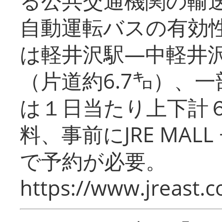
る公共交通機関の輸
自動運転バスの有効
は軽井沢駅―中軽井
（片道約6.7㌔）、
は１日当たり上下計
料、事前にJRE MA
で予約が必要。
https://www.jreast.co