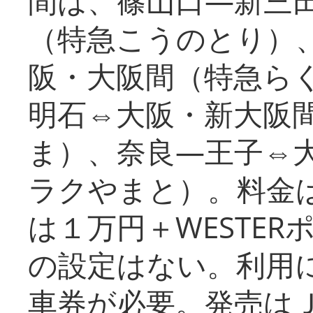
間は、篠山口―新三
（特急こうのとり）
阪・大阪間（特急ら
明石⇔大阪・新大阪
ま）、奈良―王子⇔
ラクやまと）。料金
は１万円＋WESTER
の設定はない。利用
車券が必要。発売は