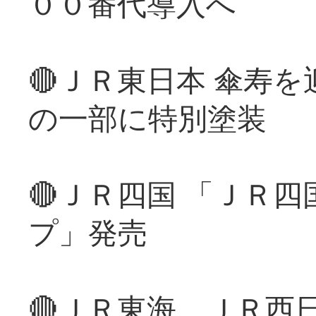
００番代導入へ
🔴ＪＲ東日本 傘寿
の一部に特別塗装
🔴ＪＲ四国 「ＪＲ
プ」発売
🔴ＪＲ東海、ＪＲ西