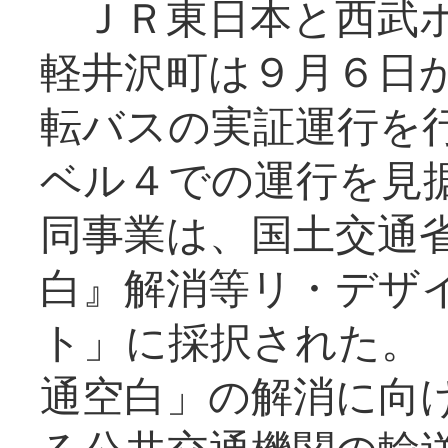
ＪＲ東日本と西武ホ
軽井沢町は９月６日か
転バスの実証運行を
ベル４での運行を見
同事業は、国土交通
白』解消等リ・デザ
ト」に採択された。
通空白」の解消に向