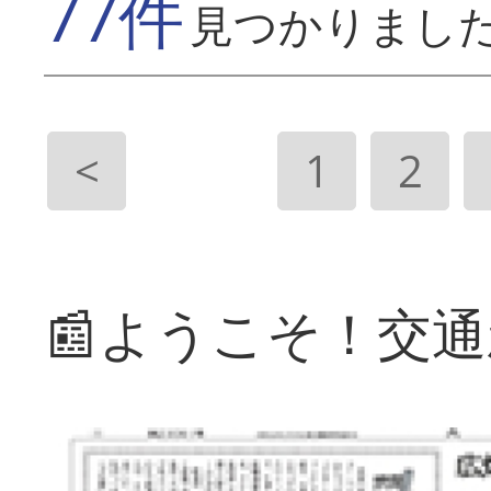
77件
見つかりまし
<
1
2
📰ようこそ！交