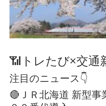
📶トレたび×交通
注目のニュース👇
🔴ＪＲ北海道 新型