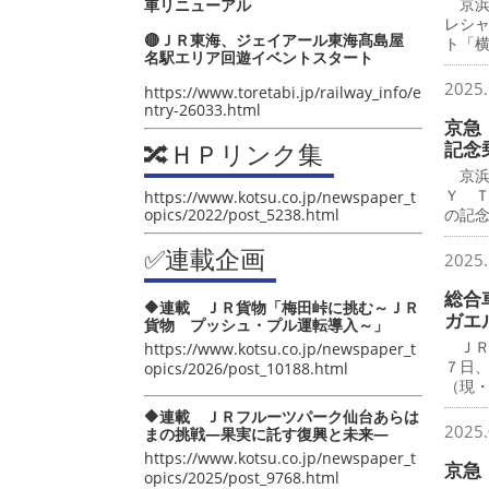
京浜
車リニューアル
レシ
🔴ＪＲ東海、ジェイアール東海髙島屋
ト「
名駅エリア回遊イベントスタート
2025.
https://www.toretabi.jp/railway_info/e
ntry-26033.html
京急 
🔀ＨＰリンク集
記念
京浜
Ｙ 
https://www.kotsu.co.jp/newspaper_t
opics/2022/post_5238.html
の記
✅連載企画
2025.
総合
🔶連載 ＪＲ貨物「梅田峠に挑む～ＪＲ
ガエ
貨物 プッシュ・プル運転導入～」
ＪＲ
https://www.kotsu.co.jp/newspaper_t
７日
opics/2026/post_10188.html
（現
🔶連載 ＪＲフルーツパーク仙台あらは
2025.
まの挑戦―果実に託す復興と未来―
https://www.kotsu.co.jp/newspaper_t
京急
opics/2025/post_9768.html