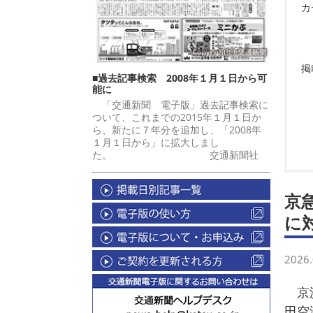
カ
掲
■過去記事検索 2008年１月１日から可
能に
「交通新聞 電子版」過去記事検索に
ついて、これまでの2015年１月１日か
ら、新たに７年分を追加し、「2008年
１月１日から」に拡大しまし
た。 交通新聞社
京
に
2026.
京浜
田空