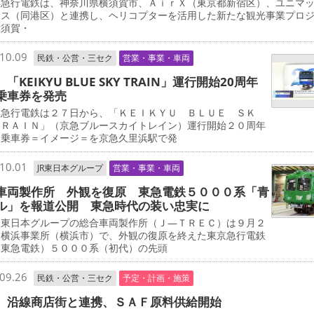
急行電鉄は、神奈川県横須賀市、ＡｉｒＸ（東京都新宿区）、ユニマ
ャス（同港区）と連携し、ヘリコプターを活用した新たな観光事業プロ
横須賀・
10.09
民鉄・公営・三セク
営業・事業・車両
「KEIKYU BLUE SKY TRAIN」運行開始20周年
乗車券を発売
急行電鉄は２７日から、「ＫＥＩＫＹＵ ＢＬＵＥ ＳＫ
ＴＲＡＩＮ」（京急ブルースカイトレイン）運行開始２０周年
念乗車券＝イメージ＝を京急久里浜駅で発
10.01
JR東日本グループ
営業・事業・車両
車両製作所 外観を復原 東急電鉄５０００系「青
ル」を報道公開 東急時代の装い忠実に
東日本グループの総合車両製作所（Ｊ―ＴＲＥＣ）は９月２
、横浜事業所（横浜市）で、外観の復原を終えた東京急行電鉄
・東急電鉄）５０００系（初代）の先頭
09.26
民鉄・公営・三セク
予定・計画・施策
 沿線商店街と連携、ＳＡＦ原料供給開始