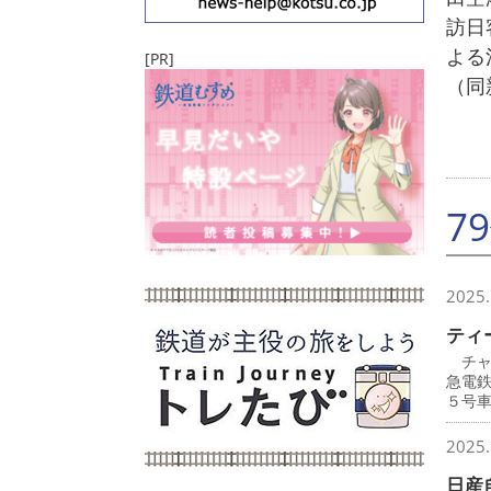
訪日
よる
[PR]
（同
7
2025.
ティ
チャ
急電
５号
2025.
日産