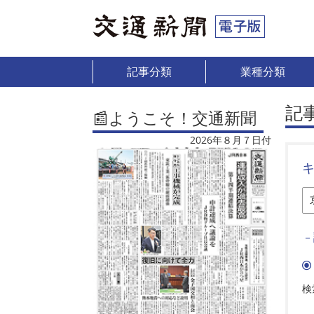
記事分類
業種分類
記
📰ようこそ！交通新聞
2026年８月７日付
－
検