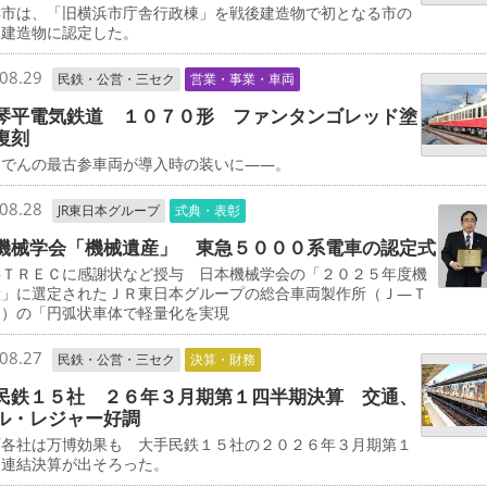
市は、「旧横浜市庁舎行政棟」を戦後建造物で初となる市の
的建造物に認定した。
08.29
民鉄・公営・三セク
営業・事業・車両
琴平電気鉄道 １０７０形 ファンタンゴレッド塗
復刻
でんの最古参車両が導入時の装いに――。
08.28
JR東日本グループ
式典・表彰
機械学会「機械遺産」 東急５０００系電車の認定式
ＴＲＥＣに感謝状など授与 日本機械学会の「２０２５年度機
産」に選定されたＪＲ東日本グループの総合車両製作所（Ｊ―Ｔ
Ｃ）の「円弧状車体で軽量化を実現
08.27
民鉄・公営・三セク
決算・財務
民鉄１５社 ２６年３月期第１四半期決算 交通、
ル・レジャー好調
各社は万博効果も 大手民鉄１５社の２０２６年３月期第１
期連結決算が出そろった。