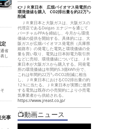
👉ＪＲ東日本 広畑バイオマス発電所の
環境価値を購入 CO2排出量を約22万㌧
削減
ＪＲ東日本と大阪ガスは、大阪ガスの
代理店であるDaigas エナジーを通じて
バーチャルPPAを締結し、今月から環境
価値の提供を開始する。具体的には、大
認定
阪ガスが広畑バイオマス発電所（兵庫県
姫路市）の発電した電気と環境価値の全
交通省
量を買い取り、電気は日本卸電力取引所
発表し
などに売却。環境価値については、ＪＲ
東日本が大阪ガスから購入する。同発電
所の環境価値は年間約5.3億kWh分で、
これは年間約22万㌧のCO2削減に相当
し、ＪＲ東日本におけるCO2排出量の約
12％に当たる。ＪＲ東日本が実際に使用
する電気は既存の小売契約により小売電
駅そ
気事業者から供給される。
https://www.jreast.co.jp/
📺動画ニュース
観光事