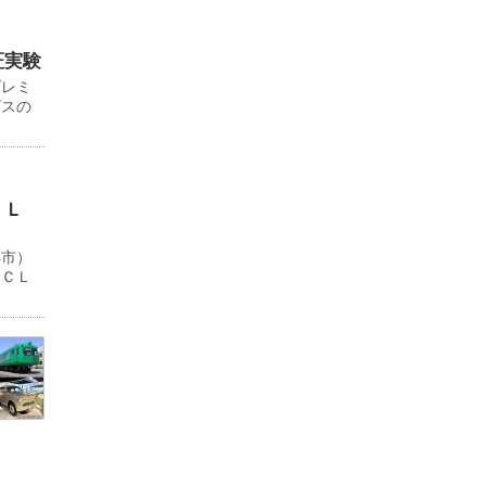
証実験
プレミ
ビスの
ＬＬ
浜市）
ＹＣＬ