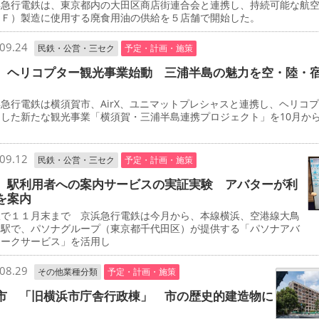
急行電鉄は、東京都内の大田区商店街連合会と連携し、持続可能な航
ＡＦ）製造に使用する廃食用油の供給を５店舗で開始した。
09.24
民鉄・公営・三セク
予定・計画・施策
 ヘリコプター観光事業始動 三浦半島の魅力を空・陸・
行電鉄は横須賀市、AirX、ユニマットプレシャスと連携し、ヘリコ
用した新たな観光事業「横須賀・三浦半島連携プロジェクト」を10月か
。
09.12
民鉄・公営・三セク
予定・計画・施策
 駅利用者への案内サービスの実証実験 アバターが利
を案内
で１１月末まで 京浜急行電鉄は今月から、本線横浜、空港線大鳥
両駅で、パソナグループ（東京都千代田区）が提供する「パソナアバ
ワークサービス」を活用し
08.29
その他業種分類
予定・計画・施策
市 「旧横浜市庁舎行政棟」 市の歴史的建造物に