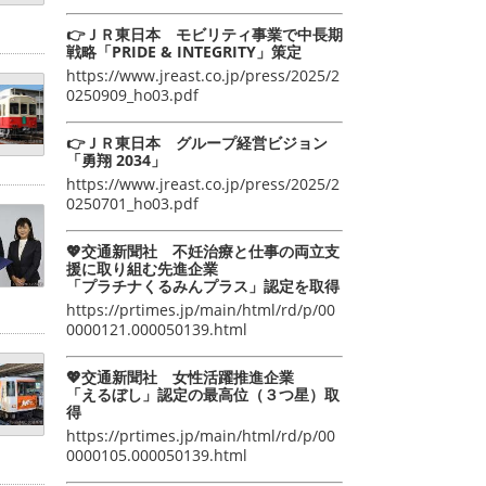
👉ＪＲ東日本 モビリティ事業で中長期
戦略「PRIDE & INTEGRITY」策定
https://www.jreast.co.jp/press/2025/2
0250909_ho03.pdf
👉ＪＲ東日本 グループ経営ビジョン
「勇翔 2034」
https://www.jreast.co.jp/press/2025/2
0250701_ho03.pdf
💖交通新聞社 不妊治療と仕事の両立支
援に取り組む先進企業
「プラチナくるみんプラス」認定を取得
https://prtimes.jp/main/html/rd/p/00
0000121.000050139.html
💖交通新聞社 女性活躍推進企業
「えるぼし」認定の最高位（３つ星）取
得
https://prtimes.jp/main/html/rd/p/00
0000105.000050139.html