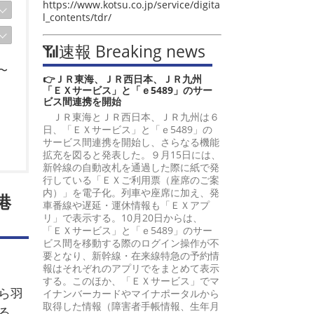
https://www.kotsu.co.jp/service/digita
l_contents/tdr/
📶速報 Breaking news
〜
👉ＪＲ東海、ＪＲ西日本、ＪＲ九州
「ＥＸサービス」と「ｅ5489」のサー
ビス間連携を開始
ＪＲ東海とＪＲ西日本、ＪＲ九州は６
日、「ＥＸサービス」と「ｅ5489」の
サービス間連携を開始し、さらなる機能
拡充を図ると発表した。９月15日には、
新幹線の自動改札を通過した際に紙で発
行している「ＥＸご利用票（座席のご案
内）」を電子化。列車や座席に加え、発
港
車番線や遅延・運休情報も「ＥＸアプ
リ」で表示する。10月20日からは、
「ＥＸサービス」と「ｅ5489」のサー
ビス間を移動する際のログイン操作が不
要となり、新幹線・在来線特急の予約情
報はそれぞれのアプリでをまとめて表示
する。このほか、「ＥＸサービス」でマ
ら羽
イナンバーカードやマイナポータルから
取得した情報（障害者手帳情報、生年月
る。