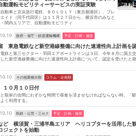
自動運転モビリティーサービスの実証実験
自動車と京浜急行電鉄、ＢＯＬＤＬＹ（東京都港区）、プレ
・エイド（同千代田区）は１１月２７日から、横浜市のみなと
い・関内エリアで、自動運転モビリティ
10.10
政府・省庁・鉄道運輸機構
予定・計画・施策
省 東急電鉄など新空港線整備に向けた速達性向上計画を
電鉄と第三セクター・羽田エアポートラインは３日、今年８月に国土
請した新空港線整備に向けた速達性向上計画について、認定を受けたと
10.10
その他業種分類
コラム・企画類
 １０月１０日付
と取材の合間にわずかな時間で昼食を済ませなければならない時、「
をよく利用する。
10.10
民鉄・公営・三セク
予定・計画・施策
など 横須賀・三浦半島エリア ヘリコプターを活用した
ロジェクトを始動