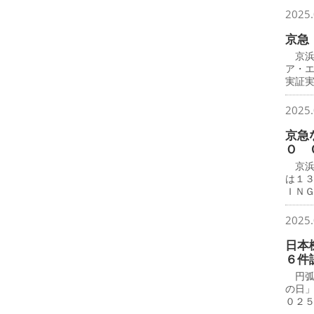
2025.
京急
京浜
ア・
実証
2025.
京急
Ｏ 
京浜
は１
ＩＮ
2025.
日本
６件
円弧
の日
０２