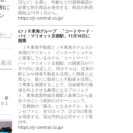
日など）を基に、年齢などの資格確認が
制に
必要な割引商品を発売する。商品の利用
開始は10月１日から。
ン
https://jr-central.co.jp/
👉ＪＲ東海グループ 「コートヤード・
さい
バイ・マリオット京都駅」11月16日に
開業
ＪＲ東海不動産とＪＲ東海ホテルズが
米国のマリオット・インターナショナル
と推進しているホテル「コートヤード・
を表示
バイ・マリオット京都駅」の開業日が11
月16日に決定した。同ホテルは、従来の
駅ビルや保有不動産を活用した開発とは
異なり、新たに取得した不動産を活用し
て事業を展開することで、沿線都市の価
値を向上させる象徴となるプロジェク
ト。東海道新幹線京都駅八条東口から徒
現・東
歩３分という絶好のロケーションで、
５０１
「京都旅の『拠点』となるホテル」をコ
ンセプトに、全10タイプ、計270の客室
を用意する。宿泊予約は公式サイトで受
付中。
https://jr-central.co.jp/