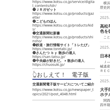
https://www.kotsu.co.jp/service/digita
横浜
l_contents/tdr/
歴史
🔵ＪＲガゼット
https://www.kotsu.co.jp/products/gaz
ette/
2025.
🔵こどものほん
https://www.kotsu.co.jp/products/kid
高松
s/
色を
🔵交通新聞社新書
https://www.kotsu.co.jp/products/shi
こと
nsho/
🔵鉄道・旅行情報サイト「トレたび」
2025.
https://www.toretabi.jp/
🔵さんたつ ｂｙ 散歩の達人
日本
https://san-tatsu.jp/
🔵中央線が好きだ。 × 散歩の達人
Ｊ―
https://chuosuki.jp/
械遺
ＲＥ
👆おしえて！ 電子版
2025.
交通新聞電子版サービスについてご紹介
大手
https://www.kotsu.co.jp/newspaper_t
opics/2021/post_4048.html
ホテ
関西
四半