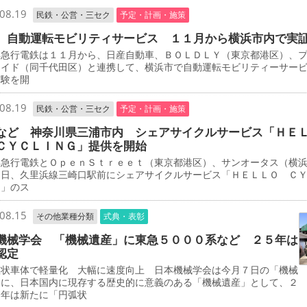
08.19
民鉄・公営・三セク
予定・計画・施策
 自動運転モビリティサービス １１月から横浜市内で実
急行電鉄は１１月から、日産自動車、ＢＯＬＤＬＹ（東京都港区）、
エイド（同千代田区）と連携して、横浜市で自動運転モビリティーサー
実験を開
08.19
民鉄・公営・三セク
予定・計画・施策
など 神奈川県三浦市内 シェアサイクルサービス「ＨＥ
ＣＹＣＬＩＮＧ」提供を開始
急行電鉄とＯｐｅｎＳｔｒｅｅｔ（東京都港区）、サンオータス（横
３日、久里浜線三崎口駅前にシェアサイクルサービス「ＨＥＬＬＯ Ｃ
Ｇ」のス
08.15
その他業種分類
式典・表彰
機械学会 「機械遺産」に東急５０００系など ２５年は
認定
状車体で軽量化 大幅に速度向上 日本機械学会は今月７日の「機械
」に、日本国内に現存する歴史的に意義のある「機械遺産」として、２
５年は新たに「円弧状