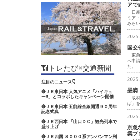
アで
日産
ミア
みら
2025.
国交
東急
へ申
📶トレたび×交通新聞
た。
2025.
注目のニュース👇
墨滴
🔴ＪＲ東日本 人気アニメ「ハイキュ
ー‼」とコラボしたキャンペーン開催
取材
ば」
🔴ＪＲ東日本 五能線全線開通９０周年
記念式典
2025.
🔴ＪＲ西日本 「山口ＤＣ」観光列車で
盛り上げ
京急
業プ
🔴ＪＲ四国 ８０００系アンパンマン列