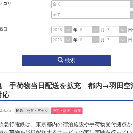
テゴリ
載日
年
月
日
年
月
日
検索
急 手荷物当日配送を拡充 都内→羽田空
対応
03.23
民鉄・公営・三セク
予定・計画・施策
急行電鉄は、東京都内の宿泊施設や手荷物受付拠点か
港へ荷物を当日配送するサービスの実証実験を行ってい