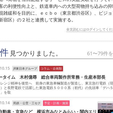
客の利便性向上と、鉄道車内への大型荷物持ち込みの抑
混雑緩和を目的に、ｅｃｂｏ（東京都渋谷区）、ビジョ
新宿区）の２社と連携して実施する。
全文読むにはログインしてくだ
9件
見つかりました。
61〜79件
10.15
JR東日本グループ
コラム・企画類
ータイム 木村億尋 総合車両製作所常務・生産本部長
レンジ精神を後世へ 前身の東急車輛製造が製造し、東京急行電鉄（
鉄）と長野電鉄で活躍した東急電鉄５０００系（初代）の先頭車「デハ
車」を取
10.14
民鉄・公営・三セク
予定・計画・施策
自動車・京急など 横浜市みなとみらい・関内エリ