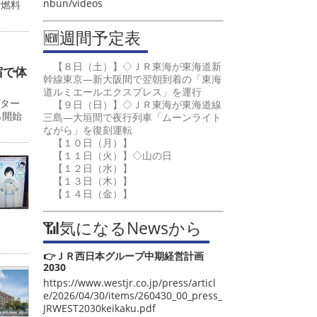
nbun/videos
空燃料
🆕週間予定表
【８日（土）】◇ＪＲ東海が東海道新
宿で体
幹線東京―新大阪間で翌朝到着の「東海
道ルミエールエクスプレス」を運行
プター
【９日（日）】◇ＪＲ東海が東海道線
ら開始
三島―大垣間で夜行列車「ムーンライト
ながら」を復刻運転
【１０日（月）】
【１１日（火）】◇山の日
【１２日（水）】
【１３日（木）】
【１４日（金）】
📶気になるNewsから
👉ＪＲ西日本グループ中期経営計画
2030
https://www.westjr.co.jp/press/articl
e/2026/04/30/items/260430_00_press_
JRWEST2030keikaku.pdf