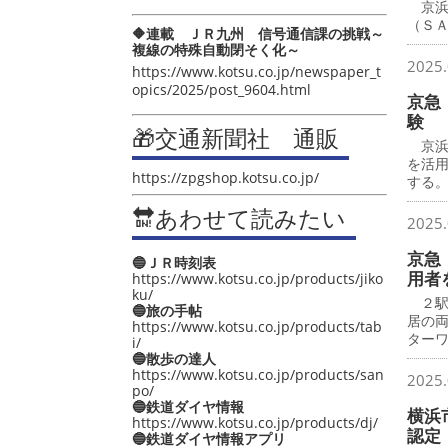
京浜
（Ｓ
🔶連載 ＪＲ九州 信号通信課の挑戦～
複線の特殊自動閉そく化～
2025.
https://www.kotsu.co.jp/newspaper_t
opics/2025/post_9604.html
京急
験
🎁交通新聞社 通販
京浜急
を活
https://zpgshop.kotsu.co.jp/
する
🔛あわせて読みたい
2025.
京急
🔵ＪＲ時刻表
用者
https://www.kotsu.co.jp/products/jiko
ku/
２駅
🔵旅の手帖
居の
https://www.kotsu.co.jp/products/tab
ター
i/
🔵散歩の達人
https://www.kotsu.co.jp/products/san
2025.
po/
🔵鉄道ダイヤ情報
横浜
https://www.kotsu.co.jp/products/dj/
認定
🔵鉄道ダイヤ情報アプリ