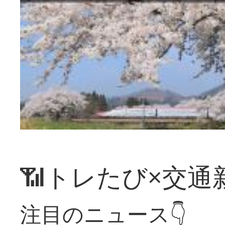
📶トレたび×交通
注目のニュース👇