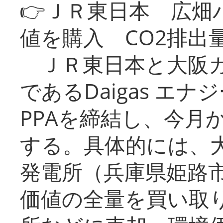
👉ＪＲ東日本 広畑
値を購入 CO2排出
ＪＲ東日本と大阪ガ
であるDaigas エ
PPAを締結し、今月
する。具体的には、
発電所（兵庫県姫路
価値の全量を買い取