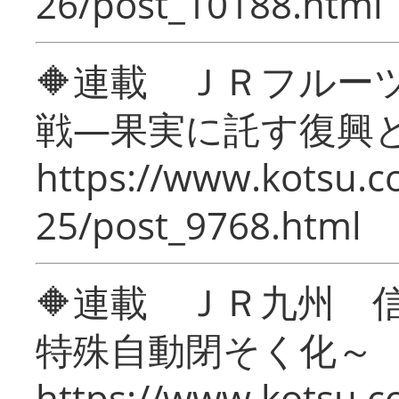
26/post_10188.html
🔶連載 ＪＲフルー
戦―果実に託す復興
https://www.kotsu.c
25/post_9768.html
🔶連載 ＪＲ九州 
特殊自動閉そく化～
https://www.kotsu.c