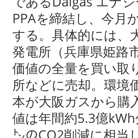
であるDaigas エ
PPAを締結し、今月
する。具体的には、
発電所（兵庫県姫路
価値の全量を買い取
所などに売却。環境
本が大阪ガスから購
値は年間約5.3億kW
㌧のCO2削減に相当