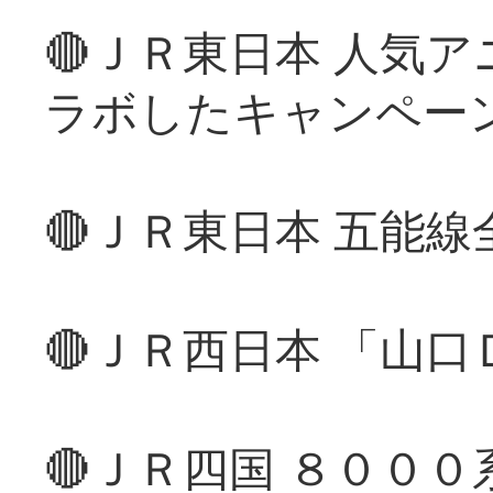
🔴ＪＲ東日本 人気
ラボしたキャンペー
🔴ＪＲ東日本 五能
🔴ＪＲ西日本 「山
🔴ＪＲ四国 ８００