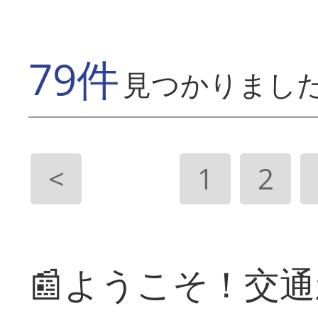
79件
見つかりまし
<
1
2
📰ようこそ！交