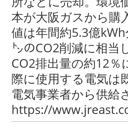
所などに売却。環境
本が大阪ガスから購
値は年間約5.3億kW
㌧のCO2削減に相当
CO2排出量の約12
際に使用する電気は
電気事業者から供給
https://www.jreast.co