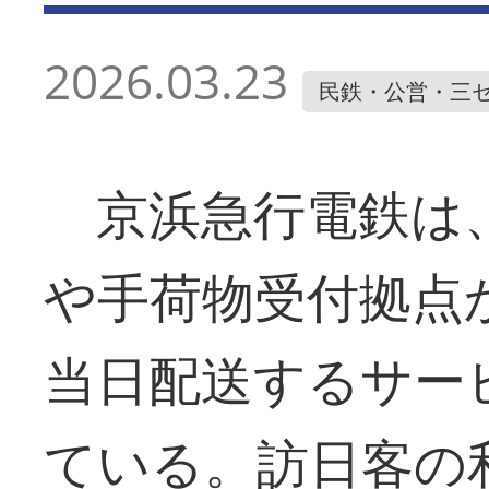
2026.03.23
民鉄・公営・三
京浜急行電鉄は、
や手荷物受付拠点
当日配送するサー
ている。訪日客の