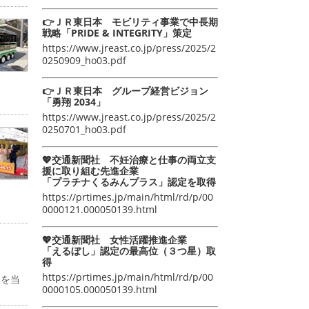
👉ＪＲ東日本 モビリティ事業で中長期
戦略「PRIDE & INTEGRITY」策定
https://www.jreast.co.jp/press/2025/2
0250909_ho03.pdf
👉ＪＲ東日本 グループ経営ビジョン
「勇翔 2034」
https://www.jreast.co.jp/press/2025/2
0250701_ho03.pdf
💖交通新聞社 不妊治療と仕事の両立支
援に取り組む先進企業
「プラチナくるみんプラス」認定を取得
https://prtimes.jp/main/html/rd/p/00
0000121.000050139.html
💖交通新聞社 女性活躍推進企業
「えるぼし」認定の最高位（３つ星）取
得
https://prtimes.jp/main/html/rd/p/00
物を当
0000105.000050139.html