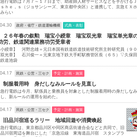
急行電鉄は７月７～１７日まで、助産師人材サービスなどを手がける
－ｓｈｅ，ｓ（ジョサンシーズ、東京都中央区）と連携して、京急ＥＸ
とみらい
04.30
政府・省庁・鉄道運輸機構
式典・表彰
 ２６年春の叙勲 瑞宝小綬章 瑞宝双光章 瑞宝単光章
功労、鉄道関連業務功労受章者
宝小綬章】 河野忠雄＝元日本国有鉄道鉄道技術研究所主幹研究員（９
宝双光章】 石川俊一＝元東京地下鉄大手町駅務管区長（６５）▽久保
武鉄道池袋
04.17
民鉄・公営・三セク
予定・計画・施策
 制服着用時 身だしなみルールを見直し
急行電鉄は今月、駅係員と乗務員を対象とした制服着用時の身だしな
定し、新ルールの運用を始めた。
04.17
民鉄・公営・三セク
予定・計画・施策
 旧品川宿巡るラリー 地域回遊や消費喚起
急行電鉄は、東京都品川区や同区商店街連合会などと共同で、旧
道品川宿周辺を舞台にした「京急沿線 東海道品川宿 スタンプラ