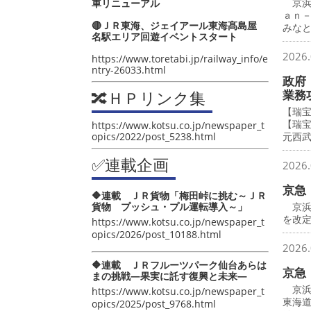
京浜
車リニューアル
ａｎ
🔴ＪＲ東海、ジェイアール東海髙島屋
みな
名駅エリア回遊イベントスタート
2026.
https://www.toretabi.jp/railway_info/e
ntry-26033.html
政府
🔀ＨＰリンク集
業務
【瑞
【瑞
https://www.kotsu.co.jp/newspaper_t
opics/2022/post_5238.html
元西
✅連載企画
2026.
京急
🔶連載 ＪＲ貨物「梅田峠に挑む～ＪＲ
貨物 プッシュ・プル運転導入～」
京浜
を改
https://www.kotsu.co.jp/newspaper_t
opics/2026/post_10188.html
2026.
🔶連載 ＪＲフルーツパーク仙台あらは
京急
まの挑戦―果実に託す復興と未来―
京浜
https://www.kotsu.co.jp/newspaper_t
東海
opics/2025/post_9768.html