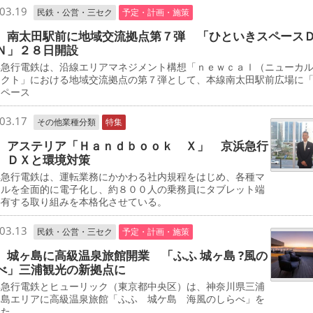
03.19
民鉄・公営・三セク
予定・計画・施策
 南太田駅前に地域交流拠点第７弾 「ひといきスペース
Ｎ」２８日開設
急行電鉄は、沿線エリアマネジメント構想「ｎｅｗｃａｌ（ニューカ
ェクト」における地域交流拠点の第７弾として、本線南太田駅前広場に
スペース
03.17
その他業種分類
特集
 アステリア「Ｈａｎｄｂｏｏｋ Ｘ」 京浜急行
 ＤＸと環境対策
急行電鉄は、運転業務にかかわる社内規程をはじめ、各種マ
アルを全面的に電子化し、約８００人の乗務員にタブレット端
共有する取り組みを本格化させている。
03.13
民鉄・公営・三セク
予定・計画・施策
 城ヶ島に高級温泉旅館開業 「ふふ 城ヶ島 ?風の
べ」三浦観光の新拠点に
急行電鉄とヒューリック（東京都中央区）は、神奈川県三浦
ケ島エリアに高級温泉旅館「ふふ 城ケ島 海風のしらべ」を
した。