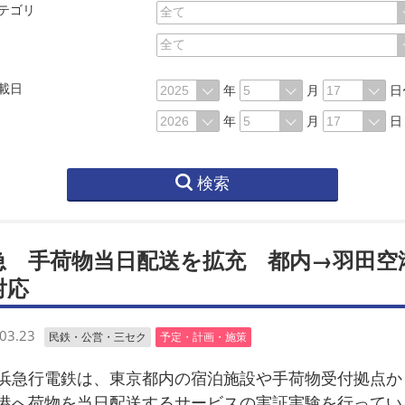
テゴリ
載日
年
月
日
年
月
日
検索
急 手荷物当日配送を拡充 都内→羽田空
対応
03.23
民鉄・公営・三セク
予定・計画・施策
急行電鉄は、東京都内の宿泊施設や手荷物受付拠点か
港へ荷物を当日配送するサービスの実証実験を行ってい