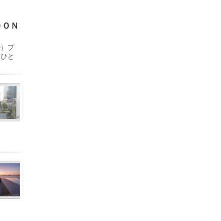
ＤＯＮ
ル）プ
「ひと