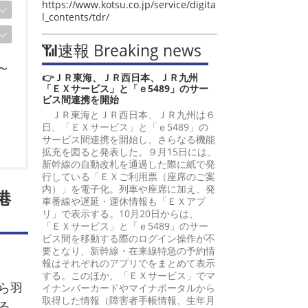
https://www.kotsu.co.jp/service/digita
l_contents/tdr/
📶速報 Breaking news
〜
👉ＪＲ東海、ＪＲ西日本、ＪＲ九州
「ＥＸサービス」と「ｅ5489」のサー
ビス間連携を開始
ＪＲ東海とＪＲ西日本、ＪＲ九州は６
日、「ＥＸサービス」と「ｅ5489」の
サービス間連携を開始し、さらなる機能
拡充を図ると発表した。９月15日には、
新幹線の自動改札を通過した際に紙で発
行している「ＥＸご利用票（座席のご案
内）」を電子化。列車や座席に加え、発
港
車番線や遅延・運休情報も「ＥＸアプ
リ」で表示する。10月20日からは、
「ＥＸサービス」と「ｅ5489」のサー
ビス間を移動する際のログイン操作が不
要となり、新幹線・在来線特急の予約情
報はそれぞれのアプリでをまとめて表示
する。このほか、「ＥＸサービス」でマ
ら羽
イナンバーカードやマイナポータルから
取得した情報（障害者手帳情報、生年月
る。