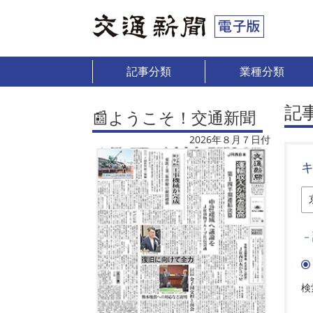
記事分類
業種分類
記
📰ようこそ！交通新聞
2026年８月７日付
－
検