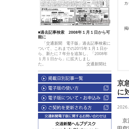
カ
掲
■過去記事検索 2008年１月１日から可
能に
「交通新聞 電子版」過去記事検索に
ついて、これまでの2015年１月１日か
ら、新たに７年分を追加し、「2008年
１月１日から」に拡大しまし
た。 交通新聞社
京
に
2026.
京浜
田空