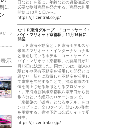
日など）を基に、年齢などの資格確認が
制に
必要な割引商品を発売する。商品の利用
開始は10月１日から。
ン
https://jr-central.co.jp/
👉ＪＲ東海グループ 「コートヤード・
さい
バイ・マリオット京都駅」11月16日に
開業
ＪＲ東海不動産とＪＲ東海ホテルズが
米国のマリオット・インターナショナル
と推進しているホテル「コートヤード・
を表示
バイ・マリオット京都駅」の開業日が11
月16日に決定した。同ホテルは、従来の
駅ビルや保有不動産を活用した開発とは
異なり、新たに取得した不動産を活用し
て事業を展開することで、沿線都市の価
値を向上させる象徴となるプロジェク
ト。東海道新幹線京都駅八条東口から徒
歩３分という絶好のロケーションで、
「京都旅の『拠点』となるホテル」をコ
ンセプトに、全10タイプ、計270の客室
を用意する。宿泊予約は公式サイトで受
付中。
https://jr-central.co.jp/