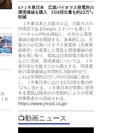
👉ＪＲ東日本 広畑バイオマス発電所の
環境価値を購入 CO2排出量を約22万㌧
削減
ＪＲ東日本と大阪ガスは、大阪ガスの
代理店であるDaigas エナジーを通じて
バーチャルPPAを締結し、今月から環境
価値の提供を開始する。具体的には、大
阪ガスが広畑バイオマス発電所（兵庫県
姫路市）の発電した電気と環境価値の全
量を買い取り、電気は日本卸電力取引所
などに売却。環境価値については、ＪＲ
東日本が大阪ガスから購入する。同発電
所の環境価値は年間約5.3億kWh分で、
これは年間約22万㌧のCO2削減に相当
し、ＪＲ東日本におけるCO2排出量の約
12％に当たる。ＪＲ東日本が実際に使用
する電気は既存の小売契約により小売電
ーカ
気事業者から供給される。
ＭＩＵ
https://www.jreast.co.jp/
📺動画ニュース