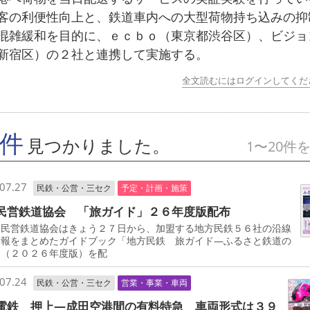
客の利便性向上と、鉄道車内への大型荷物持ち込みの抑
混雑緩和を目的に、ｅｃｂｏ（東京都渋谷区）、ビジョ
新宿区）の２社と連携して実施する。
全文読むにはログインしてくだ
7件
見つかりました。
1〜20件
07.27
民鉄・公営・三セク
予定・計画・施策
民営鉄道協会 「旅ガイド」２６年度版配布
民営鉄道協会はきょう２７日から、加盟する地方民鉄５６社の沿線
情報をまとめたガイドブック「地方民鉄 旅ガイド―ふるさと鉄道の
」（２０２６年度版）を配
07.24
民鉄・公営・三セク
営業・事業・車両
電鉄 押上―成田空港間の有料特急 車両形式は３９