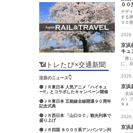
００
デザ
する
００
2026.
京浜
キュ
「推
📶トレたび×交通新聞
に、
2026.
注目のニュース👇
京浜
🔴ＪＲ東日本 人気アニメ「ハイキュ
ー‼」とコラボしたキャンペーン開催
京浜
ル）
🔴ＪＲ東日本 五能線全線開通９０周年
ＲＡ
記念式典
🔴ＪＲ西日本 「山口ＤＣ」観光列車で
2026.
盛り上げ
京浜
🔴ＪＲ四国 ８０００系アンパンマン列