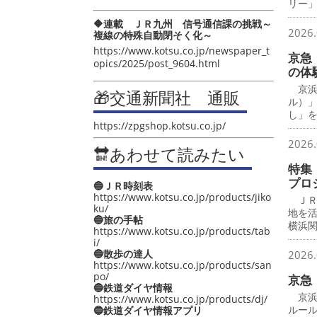
リー
🔶連載 ＪＲ九州 信号通信課の挑戦～
2026.
複線の特殊自動閉そく化～
https://www.kotsu.co.jp/newspaper_t
京急
opics/2025/post_9604.html
の体
京浜
🎁交通新聞社 通販
ル）
し」
https://zpgshop.kotsu.co.jp/
2026.
🔛あわせて読みたい
特集
プロ
🔵ＪＲ時刻表
https://www.kotsu.co.jp/products/jiko
ＪＲ
ku/
地を
🔵旅の手帖
横浜
https://www.kotsu.co.jp/products/tab
i/
🔵散歩の達人
2026.
https://www.kotsu.co.jp/products/san
po/
京急
🔵鉄道ダイヤ情報
京浜
https://www.kotsu.co.jp/products/dj/
ルー
🔵鉄道ダイヤ情報アプリ