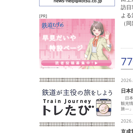
訪日
よる
[PR]
（同
7
2026.
日本
日本
観光
旅―
2026.
京成