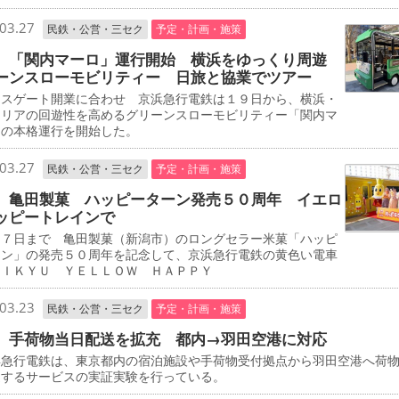
03.27
民鉄・公営・三セク
予定・計画・施策
 「関内マーロ」運行開始 横浜をゆっくり周遊
ーンスローモビリティー 日旅と協業でツアー
スゲート開業に合わせ 京浜急行電鉄は１９日から、横浜・
エリアの回遊性を高めるグリーンスローモビリティー「関内マ
」の本格運行を開始した。
03.27
民鉄・公営・三セク
予定・計画・施策
 亀田製菓 ハッピーターン発売５０周年 イエロ
ッピートレインで
７日まで 亀田製菓（新潟市）のロングセラー米菓「ハッピ
ーン」の発売５０周年を記念して、京浜急行電鉄の黄色い電車
ＥＩＫＹＵ ＹＥＬＬＯＷ ＨＡＰＰＹ
03.23
民鉄・公営・三セク
予定・計画・施策
 手荷物当日配送を拡充 都内→羽田空港に対応
急行電鉄は、東京都内の宿泊施設や手荷物受付拠点から羽田空港へ荷
送するサービスの実証実験を行っている。