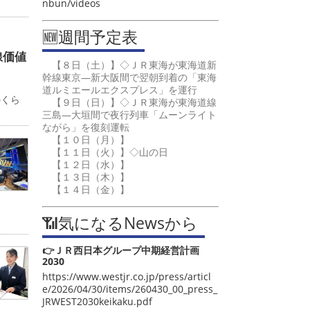
nbun/videos
🆕週間予定表
線価値
【８日（土）】◇ＪＲ東海が東海道新
幹線東京―新大阪間で翌朝到着の「東海
カ
道ルミエールエクスプレス」を運行
のくら
【９日（日）】◇ＪＲ東海が東海道線
三島―大垣間で夜行列車「ムーンライト
ながら」を復刻運転
【１０日（月）】
【１１日（火）】◇山の日
【１２日（水）】
【１３日（木）】
【１４日（金）】
📶気になるNewsから
👉ＪＲ西日本グループ中期経営計画
2030
https://www.westjr.co.jp/press/articl
e/2026/04/30/items/260430_00_press_
JRWEST2030keikaku.pdf