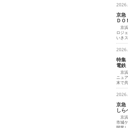
2026.
京急
ＤＯ
京浜
ロジ
いき
2026.
特集
電鉄
京浜
ニュ
末で
2026.
京急
しら
京浜
市城
開業