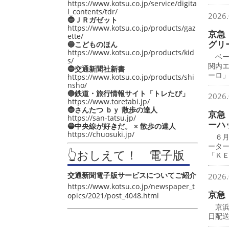
https://www.kotsu.co.jp/service/digita
l_contents/tdr/
2026.
🔵ＪＲガゼット
https://www.kotsu.co.jp/products/gaz
京急
ette/
グリ
🔵こどものほん
https://www.kotsu.co.jp/products/kid
ベー
s/
関内
🔵交通新聞社新書
ーロ
https://www.kotsu.co.jp/products/shi
nsho/
🔵鉄道・旅行情報サイト「トレたび」
2026.
https://www.toretabi.jp/
🔵さんたつ ｂｙ 散歩の達人
京急
https://san-tatsu.jp/
ーハ
🔵中央線が好きだ。 × 散歩の達人
https://chuosuki.jp/
６月
ータ
👆おしえて！ 電子版
「Ｋ
交通新聞電子版サービスについてご紹介
2026.
https://www.kotsu.co.jp/newspaper_t
京急
opics/2021/post_4048.html
京浜
日配