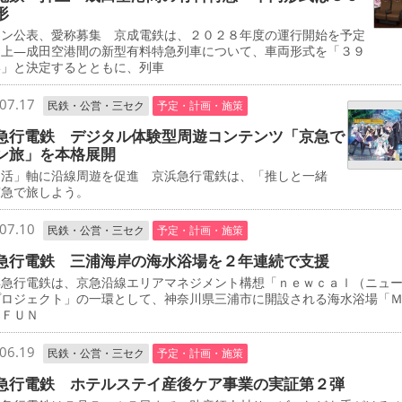
形
イン公表、愛称募集 京成電鉄は、２０２８年度の運行開始を予定
押上―成田空港間の新型有料特急列車について、車両形式を「３９
形」と決定するとともに、列車
07.17
民鉄・公営・三セク
予定・計画・施策
急行電鉄 デジタル体験型周遊コンテンツ「京急で
ン旅」を本格展開
し活」軸に沿線周遊を促進 京浜急行電鉄は、「推しと一緒
京急で旅しよう。
07.10
民鉄・公営・三セク
予定・計画・施策
急行電鉄 三浦海岸の海水浴場を２年連続で支援
急行電鉄は、京急沿線エリアマネジメント構想「ｎｅｗｃａｌ（ニュ
プロジェクト」の一環として、神奈川県三浦市に開設される海水浴場「
 ＦＵＮ
06.19
民鉄・公営・三セク
予定・計画・施策
急行電鉄 ホテルステイ産後ケア事業の実証第２弾