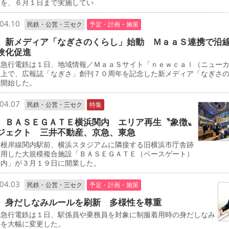
」を、６月１日まで実施してい
04.10
民鉄・公営・三セク
予定・計画・施策
 新メディア「なぎさのくらし」始動 ＭａａＳ連携で沿
験化促進
急行電鉄は１日、地域情報／ＭａａＳサイト「ｎｅｗｃａｌ（ニュー
」上で、広報誌「なぎさ」創刊７０周年を記念した新メディア「なぎさ
を開始した。
04.07
民鉄・公営・三セク
特集
 ＢＡＳＥＧＡＴＥ横浜関内 エリア再生〝象徴〟
ジェクト 三井不動産、京急、東急
根岸線関内駅前、横浜スタジアムに隣接する旧横浜市庁舎跡
活用した大規模複合施設「ＢＡＳＥＧＡＴＥ（ベースゲート）
関内」が３月１９日に開業した。
04.03
民鉄・公営・三セク
予定・計画・施策
 身だしなみルールを刷新 多様性を尊重
急行電鉄は１日、駅係員や乗務員を対象に制服着用時の身だしなみ
ルを大幅に変更した。