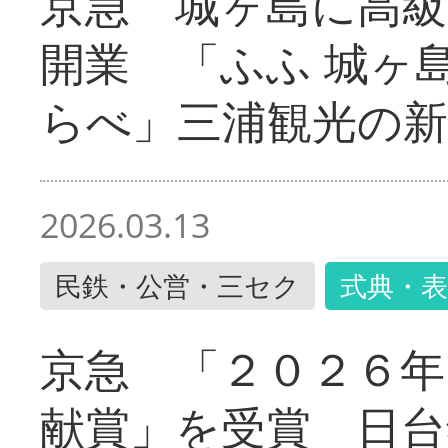
京急 城ヶ島に高級
開業 「ふふ 城ヶ島
らべ」三浦観光の新
2026.03.13
民鉄・公営・三セク
式典・表
京急 「２０２６年
献賞」を受賞 日台