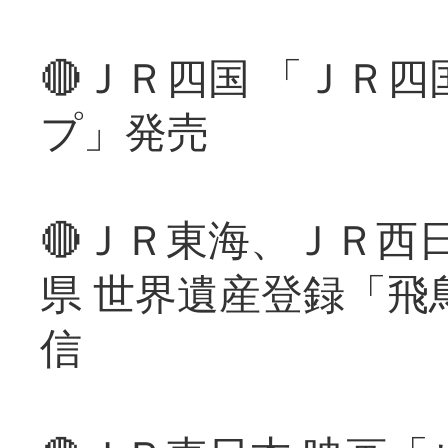
🔴ＪＲ四国 「ＪＲ
プ」発売
🔴ＪＲ東海、ＪＲ西
県 世界遺産登録「飛
信