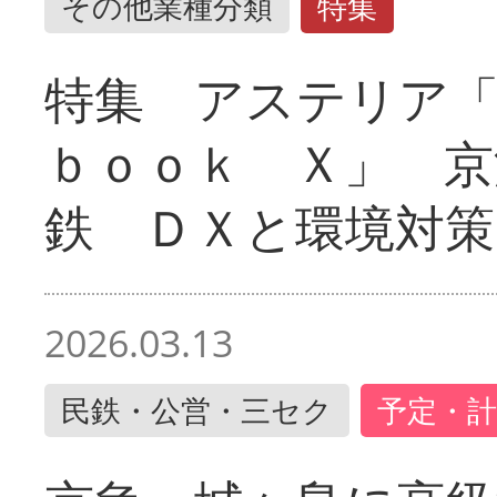
その他業種分類
特集
特集 アステリア
ｂｏｏｋ Ｘ」 京
鉄 ＤＸと環境対策
2026.03.13
民鉄・公営・三セク
予定・計