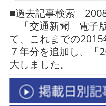
■過去記事検索 20
「交通新聞 電子版
て、これまでの201
７年分を追加し、「2
大しました