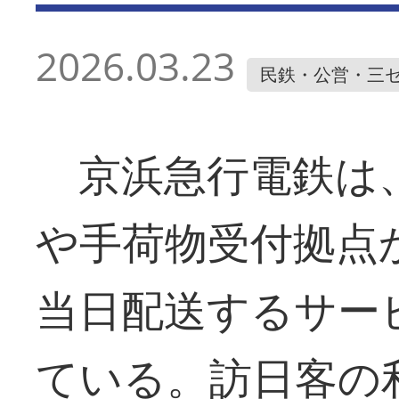
2026.03.23
民鉄・公営・三
京浜急行電鉄は、
や手荷物受付拠点
当日配送するサー
ている。訪日客の