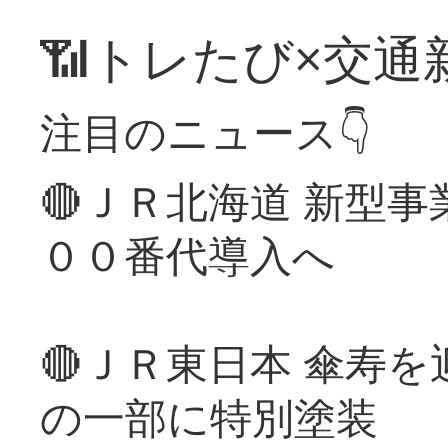
📶トレたび×交通
注目のニュース👇
🔴ＪＲ北海道 新型
００番代導入へ
🔴ＪＲ東日本 傘寿
の一部に特別塗装