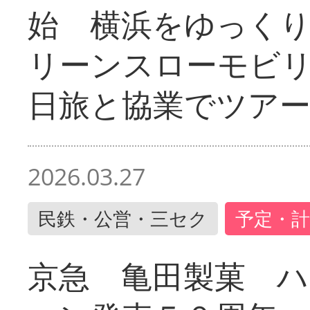
始 横浜をゆっく
リーンスローモビ
日旅と協業でツア
2026.03.27
民鉄・公営・三セク
予定・計
京急 亀田製菓 ハ