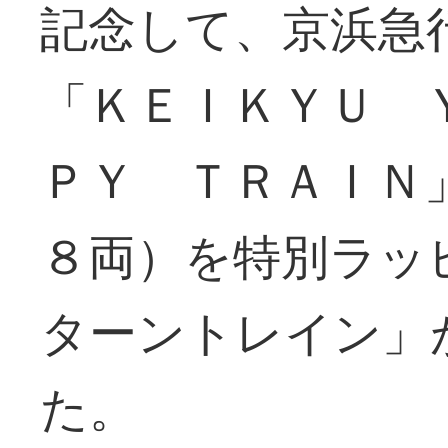
記念して、京浜急
「ＫＥＩＫＹＵ 
ＰＹ ＴＲＡＩＮ
８両）を特別ラッ
ターントレイン」
た。