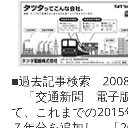
■過去記事検索 20
「交通新聞 電子版
て、これまでの201
７年分を追加し、「2