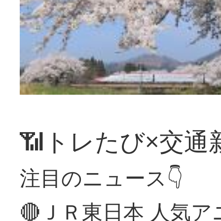
📶トレたび×交通
注目のニュース👇
🔴ＪＲ東日本 人気