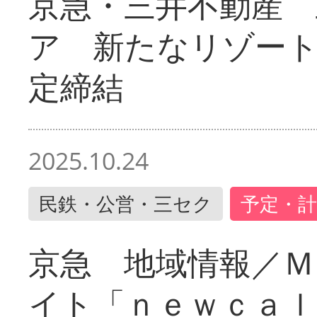
京急・三井不動産 
ア 新たなリゾー
定締結
2025.10.24
民鉄・公営・三セク
予定・計
京急 地域情報／Ｍ
イト「ｎｅｗｃａｌ