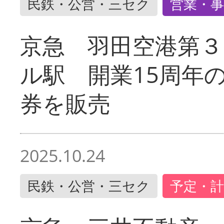
民鉄・公営・三セク
営業・事
京急 羽田空港第３
ル駅 開業15周年
券を販売
2025.10.24
民鉄・公営・三セク
予定・計