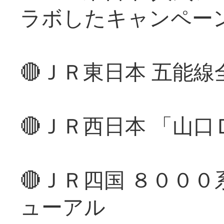
ラボしたキャンペー
🔴ＪＲ東日本 五能
🔴ＪＲ西日本 「山
🔴ＪＲ四国 ８００
ューアル