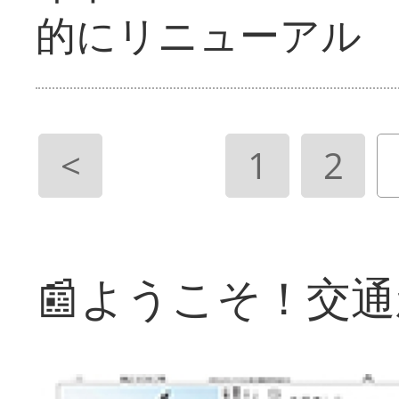
的にリニューアル
<
1
2
📰ようこそ！交