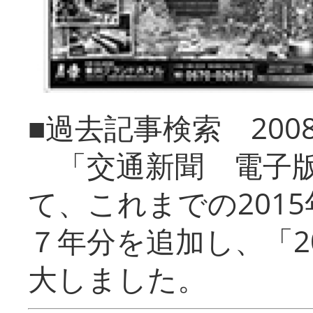
■過去記事検索 20
「交通新聞 電子版
て、これまでの201
７年分を追加し、「2
大しました