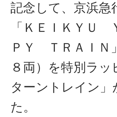
記念して、京浜急
「ＫＥＩＫＹＵ 
ＰＹ ＴＲＡＩＮ
８両）を特別ラッ
ターントレイン」
た。