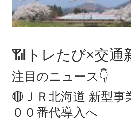
📶トレたび×交通
注目のニュース👇
🔴ＪＲ北海道 新型
００番代導入へ