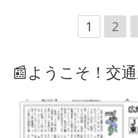
1
2
📰ようこそ！交