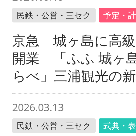
民鉄・公営・三セク
予定・計
京急 城ヶ島に高級
開業 「ふふ 城ヶ島
らべ」三浦観光の新
2026.03.13
民鉄・公営・三セク
式典・表