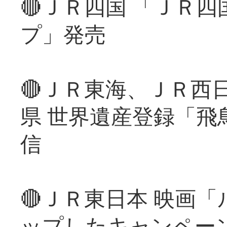
🔴ＪＲ四国 「ＪＲ
プ」発売
🔴ＪＲ東海、ＪＲ西
県 世界遺産登録「飛
信
🔴ＪＲ東日本 映画
ップしたキャンペー