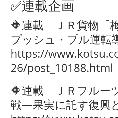
✅連載企画
🔶連載 ＪＲ貨物
プッシュ・プル運転
https://www.kotsu.c
26/post_10188.html
🔶連載 ＪＲフルー
戦―果実に託す復興