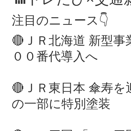
注目のニュース👇
🔴ＪＲ北海道 新型
００番代導入へ
🔴ＪＲ東日本 傘寿
の一部に特別塗装