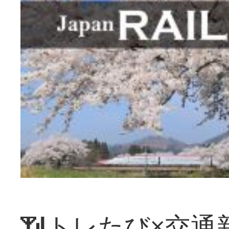
📶トレたび×交通