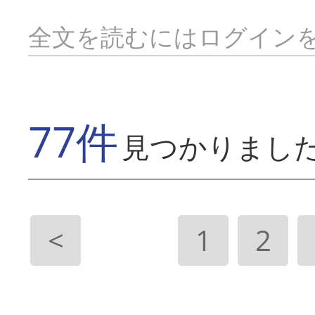
全文を読むにはログイン
77件
見つかりまし
<
1
2