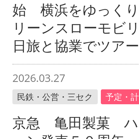
始 横浜をゆっく
リーンスローモビ
日旅と協業でツア
2026.03.27
民鉄・公営・三セク
予定・計
京急 亀田製菓 ハ