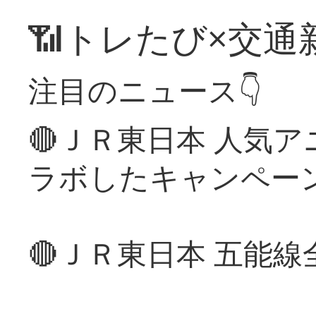
📶トレたび×交通
注目のニュース👇
🔴ＪＲ東日本 人気
ラボしたキャンペー
🔴ＪＲ東日本 五能