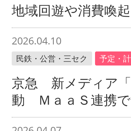
地域回遊や消費喚起
2026.04.10
民鉄・公営・三セク
予定・計
京急 新メディア
動 ＭａａＳ連携で
2026.04.07