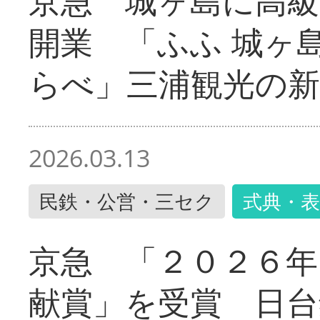
京急 城ヶ島に高級
開業 「ふふ 城ヶ島
らべ」三浦観光の新
2026.03.13
民鉄・公営・三セク
式典・表
京急 「２０２６年
献賞」を受賞 日台