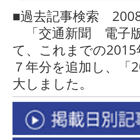
■過去記事検索 20
「交通新聞 電子版
て、これまでの201
７年分を追加し、「2
大しました