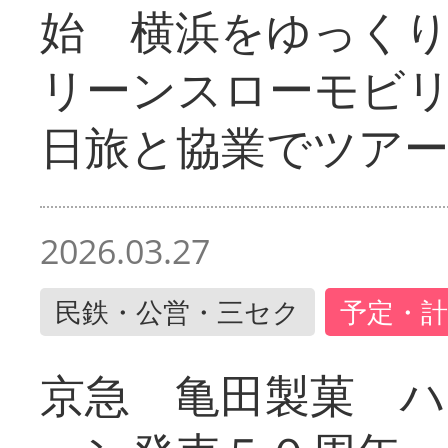
始 横浜をゆっく
リーンスローモビ
日旅と協業でツア
2026.03.27
民鉄・公営・三セク
予定・計
京急 亀田製菓 ハ