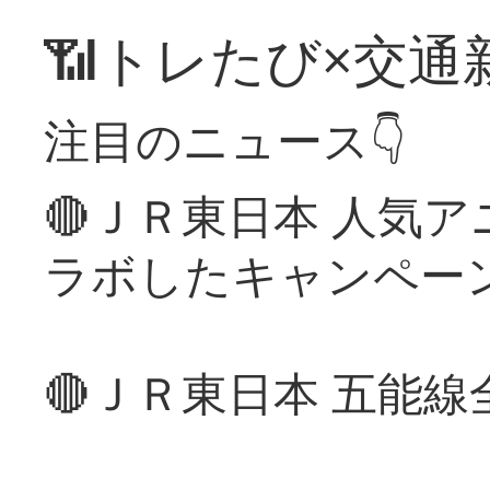
📶トレたび×交通
注目のニュース👇
🔴ＪＲ東日本 人気
ラボしたキャンペー
🔴ＪＲ東日本 五能