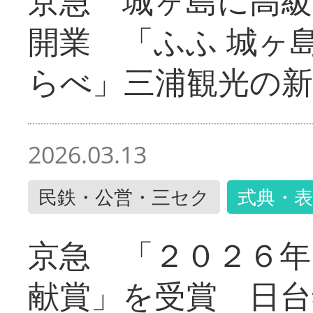
京急 城ヶ島に高級
開業 「ふふ 城ヶ島
らべ」三浦観光の新
2026.03.13
民鉄・公営・三セク
式典・表
京急 「２０２６年
献賞」を受賞 日台