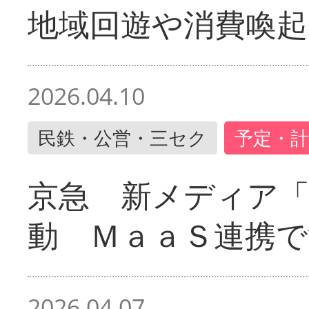
地域回遊や消費喚起
2026.04.10
民鉄・公営・三セク
予定・計
京急 新メディア
動 ＭａａＳ連携で
2026.04.07