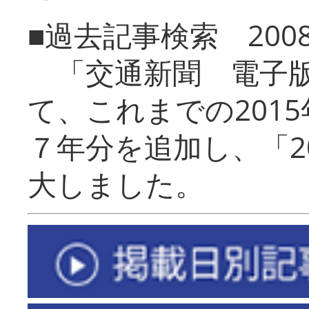
■過去記事検索 20
「交通新聞 電子版
て、これまでの201
７年分を追加し、「2
大しました