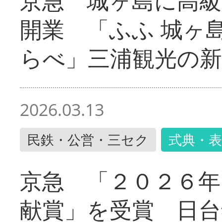
京急 城ヶ島に高級
開業 「ふふ 城ヶ島
らべ」三浦観光の新
2026.03.13
民鉄・公営・三セク
式典・表
京急 「２０２６年
献賞」を受賞 日台