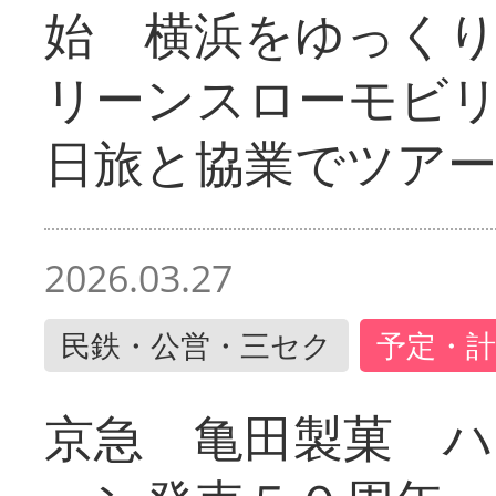
始 横浜をゆっく
リーンスローモビ
日旅と協業でツア
2026.03.27
民鉄・公営・三セク
予定・計
京急 亀田製菓 ハ