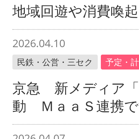
地域回遊や消費喚起
2026.04.10
民鉄・公営・三セク
予定・計
京急 新メディア
動 ＭａａＳ連携で
2026.04.07