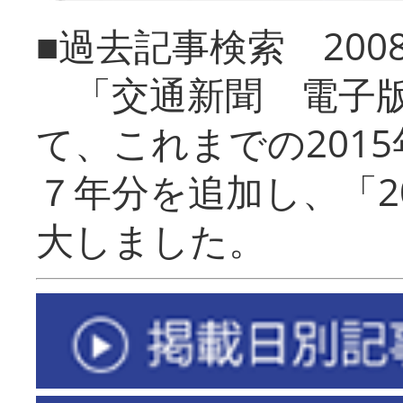
■過去記事検索 20
「交通新聞 電子版
て、これまでの201
７年分を追加し、「2
大しました