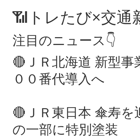
📶トレたび×交通
注目のニュース👇
🔴ＪＲ北海道 新型
００番代導入へ
🔴ＪＲ東日本 傘寿
の一部に特別塗装